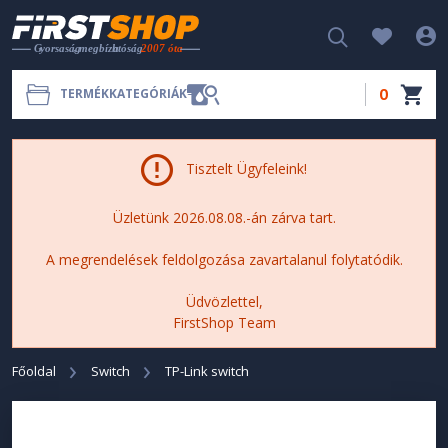
0
TERMÉKKATEGÓRIÁK
Tisztelt Ügyfeleink!
Üzletünk 2026.08.08.-án zárva tart.
A megrendelések feldolgozása zavartalanul folytatódik.
Üdvözlettel,
FirstShop Team
Főoldal
Switch
TP-Link switch