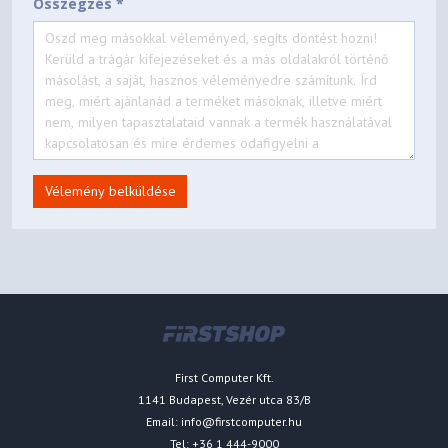
Összegzés *
Vélemény belküldése
First Computer Kft.
1141 Budapest, Vezér utca 83/B
Email:
info@firstcomputer.hu
Tel: +36 1 444-9000