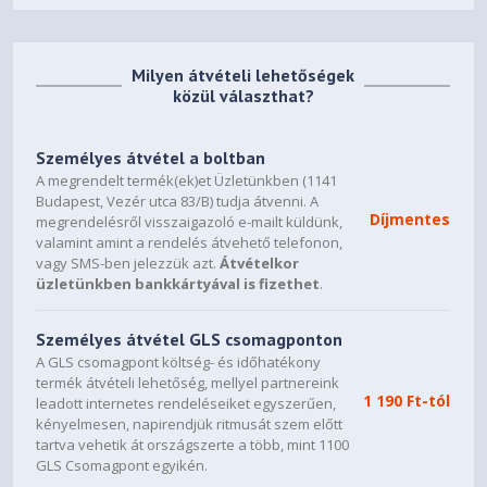
Milyen átvételi lehetőségek
közül választhat?
Személyes átvétel a boltban
A megrendelt termék(ek)et Üzletünkben (1141
Budapest, Vezér utca 83/B) tudja átvenni. A
Díjmentes
megrendelésről visszaigazoló e-mailt küldünk,
valamint amint a rendelés átvehető telefonon,
vagy SMS-ben jelezzük azt.
Átvételkor
üzletünkben bankkártyával is fizethet
.
Személyes átvétel GLS csomagponton
A GLS csomagpont költség- és időhatékony
termék átvételi lehetőség, mellyel partnereink
1 190 Ft-tól
leadott internetes rendeléseiket egyszerűen,
kényelmesen, napirendjük ritmusát szem előtt
tartva vehetik át országszerte a több, mint 1100
GLS Csomagpont egyikén.