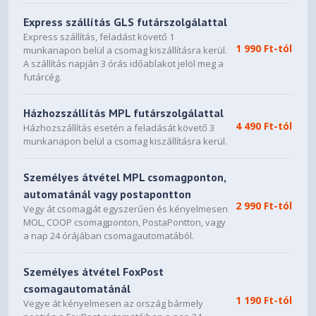
Express szállítás GLS futárszolgálattal
Express szállítás, feladást követő 1
1 990 Ft-tól
munkanapon belül a csomag kiszállításra kerül.
A szállítás napján 3 órás időablakot jelöl meg a
futárcég.
Házhozszállítás MPL futárszolgálattal
4 490 Ft-tól
Házhozszállítás esetén a feladását követő 3
munkanapon belül a csomag kiszállításra kerül.
Személyes átvétel MPL csomagponton,
automatánál vagy postapontton
2 990 Ft-tól
Vegy át csomagját egyszerűen és kényelmesen
MOL, COOP csomagponton, PostaPontton, vagy
a nap 24 órájában csomagautomatából.
Személyes átvétel FoxPost
csomagautomatánál
1 190 Ft-tól
Vegye át kényelmesen az ország bármely