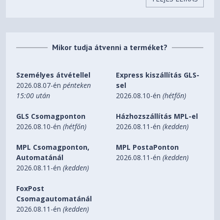
1000Base-T: UTP category 5,
5e cable (maximum 100m)
LED Indicators
Power, Link/Act
Mikor tudja átvenni a terméket?
Safety & Emission
FCC, CE
Személyes átvétellel
Express kiszállítás GLS-
17.3*7.1*1.7 in. (440*180*44
2026.08.07-én
pénteken
sel
Dimensions (W*D*H)
mm)
15:00 után
2026.08.10-én
(hétfőn)
Operating Temperature:
GLS Csomagponton
Házhozszállítás MPL-el
0℃~40℃ (32℉~104℉)
2026.08.10-én
(hétfőn)
2026.08.11-én
(kedden)
Storage Temperature:
-40℃~70℃ (-40℉~158℉)
MPL Csomagponton,
MPL PostaPonton
Environment
Operating Humidity:
Automatánál
2026.08.11-én
(kedden)
10%~90% non-condensing
2026.08.11-én
(kedden)
Storage Humidity: 5%~90%
non-condensing
FoxPost
Csomagautomatánál
Power
100-240VAC, 50/60Hz
2026.08.11-én
(kedden)