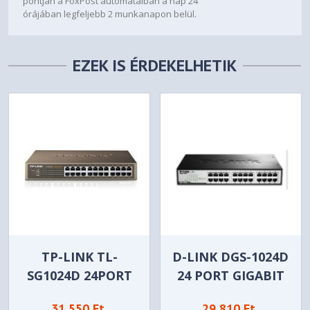
pontján a FoxPost automatáiban a nap 24
órájában legfeljebb 2 munkanapon belül.
EZEK IS ÉRDEKELHETIK
TP-LINK TL-
D-LINK DGS-1024D
SG1024D 24PORT
24 PORT GIGABIT
GIGABIT SWITCH
SWITCH
31 550 Ft
29 810 Ft