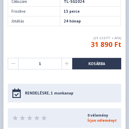
Cikkszám
TL-SG1024
Frissítve
13 perce
Jótállás
24 hónap
(25 110 FT + ÁFA)
31 890 Ft
KOSÁRBA
RENDELÉSRE, 1 munkanap
0 vélemény
Írjon véleményt