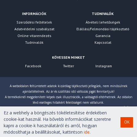
INFORMÁCIÓK
TUDNIVALÓK
Szerződési feltételek
Átvételi lehetőségek
Adatvédelmi szabályzat
Elállási/Felmondási tájékoztató
Online vitarendezés
Garancia
Tudnivalók
Kapcsolat
KÖVESSEN MINKET
Facebook
Twitter
Instagram
A weboldalon feltüntetett adatok kizárólag tájékoztató jellegűek, nem minősülnek
ajánlattételnek. Az ár és szállítási idő változás jogát fenntartjuk!
A termékeknél megjelenített képek csak illusztrációk, a valóságtól eltérhetnek. Az oldalon
lévő esetleges hibákért felelősséget nem vállalunk.
Eltérés esetén a gyártó által megadott paraméterek érvényesek! Bruttó árainkat 27% ÁFÁ-val
Ez a webhely a böngészés tökéletesítése érdekében
számoljuk!
cookie-kat használ. Ha bővebb információkat szeretne
OK
kapni a cookie-k használatáról és arról, hogyan
Copyright © 2007-2026 First Computer Kft. Minden jog
módosíthatja a beállításokat, kattintson
ide
.
fenntartva!