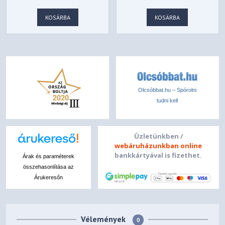
RACK SWITCH
MENEDZSELHETŐ
ASZTALI SWITCH
KOSÁRBA
KOSÁRBA
Olcsóbbat.hu – Spórolni
tudni kell
Üzletünkben /
webáruházunkban online
bankkártyával is fizethet.
Árak és paraméterek
összehasonlítása az
Árukeresőn
Vélemények
0