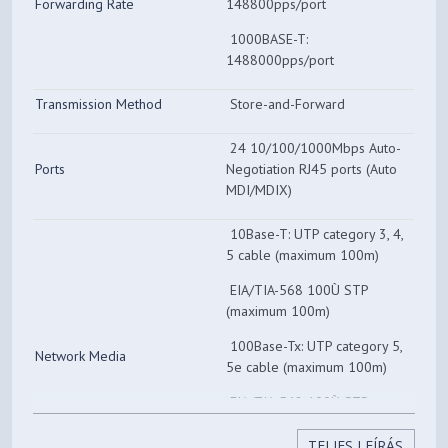
Forwarding Rate
148800pps/port
1000BASE-T:
1488000pps/port
Transmission Method
Store-and-Forward
24 10/100/1000Mbps Auto-
Ports
Negotiation RJ45 ports (Auto
MDI/MDIX)
10Base-T: UTP category 3, 4,
5 cable (maximum 100m)
EIA/TIA-568 100Ù STP
(maximum 100m)
100Base-Tx: UTP category 5,
Network Media
5e cable (maximum 100m)
EIA/TIA-568 100Ù STP
(maximum 100m)
TELJES LEÍRÁS