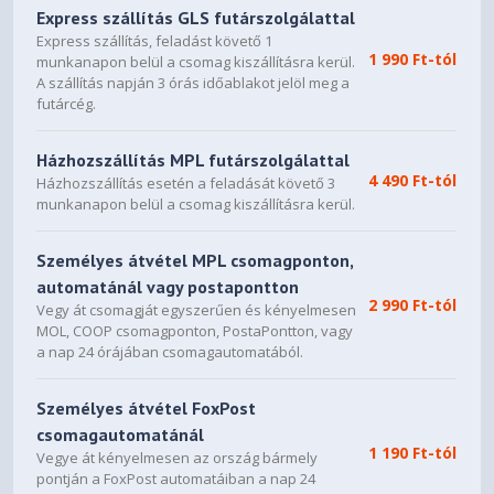
Express szállítás GLS futárszolgálattal
Express szállítás, feladást követő 1
1 990 Ft-tól
munkanapon belül a csomag kiszállításra kerül.
A szállítás napján 3 órás időablakot jelöl meg a
futárcég.
Házhozszállítás MPL futárszolgálattal
4 490 Ft-tól
Házhozszállítás esetén a feladását követő 3
munkanapon belül a csomag kiszállításra kerül.
Személyes átvétel MPL csomagponton,
automatánál vagy postapontton
2 990 Ft-tól
Vegy át csomagját egyszerűen és kényelmesen
MOL, COOP csomagponton, PostaPontton, vagy
a nap 24 órájában csomagautomatából.
Személyes átvétel FoxPost
csomagautomatánál
1 190 Ft-tól
Vegye át kényelmesen az ország bármely
pontján a FoxPost automatáiban a nap 24