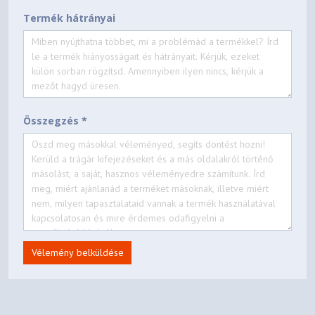
Termék hátrányai
Összegzés *
Vélemény belküldése