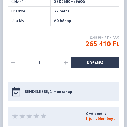
Cikkszám
SEDC600M/960G
Frissítve
27 perce
Jótállás
60 hónap
(208 984 FT + ÁFA)
265 410 Ft
KOSÁRBA
RENDELÉSRE, 1 munkanap
0 vélemény
Írjon véleményt