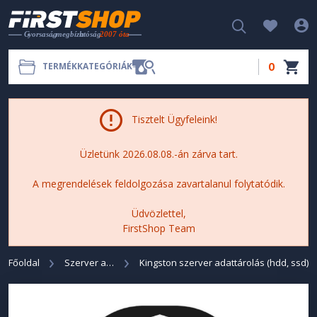
0
TERMÉKKATEGÓRIÁK
Tisztelt Ügyfeleink!
Üzletünk 2026.08.08.-án zárva tart.
A megrendelések feldolgozása zavartalanul folytatódik.
Üdvözlettel,
FirstShop Team
Főoldal
Szerver adattárolás (HDD, SSD)
Kingston szerver adattárolás (hdd, ssd)