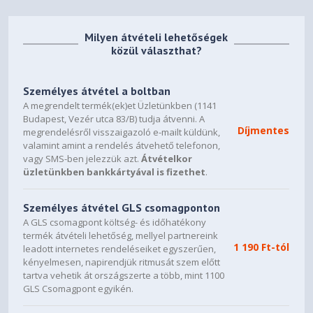
Milyen átvételi lehetőségek
közül választhat?
Személyes átvétel a boltban
A megrendelt termék(ek)et Üzletünkben (1141
Budapest, Vezér utca 83/B) tudja átvenni. A
Díjmentes
megrendelésről visszaigazoló e-mailt küldünk,
valamint amint a rendelés átvehető telefonon,
vagy SMS-ben jelezzük azt.
Átvételkor
üzletünkben bankkártyával is fizethet
.
Személyes átvétel GLS csomagponton
A GLS csomagpont költség- és időhatékony
termék átvételi lehetőség, mellyel partnereink
1 190 Ft-tól
leadott internetes rendeléseiket egyszerűen,
kényelmesen, napirendjük ritmusát szem előtt
tartva vehetik át országszerte a több, mint 1100
GLS Csomagpont egyikén.