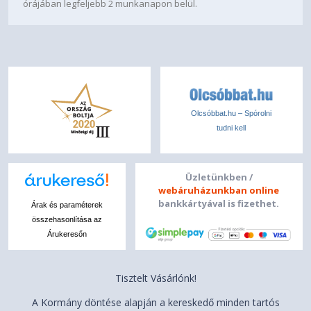
órájában legfeljebb 2 munkanapon belül.
Olcsóbbat.hu – Spórolni
tudni kell
Üzletünkben /
webáruházunkban online
bankkártyával is fizethet.
Árak és paraméterek
összehasonlítása az
Árukeresőn
Tisztelt Vásárlónk!
A Kormány döntése alapján a kereskedő minden tartós