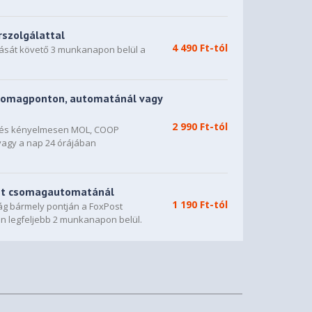
rszolgálattal
4 490 Ft-tól
dását követő 3 munkanapon belül a
somagponton, automatánál vagy
2 990 Ft-tól
n és kényelmesen MOL, COOP
vagy a nap 24 órájában
st csomagautomatánál
1 190 Ft-tól
g bármely pontján a FoxPost
n legfeljebb 2 munkanapon belül.