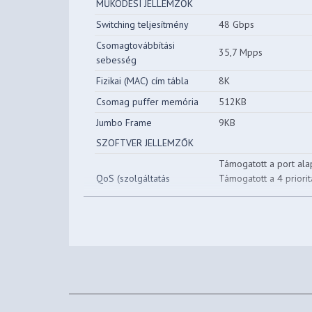
MŰKÖDÉSI JELLEMZŐK
Switching teljesítmény
48 Gbps
Csomagtovábbítási
35,7 Mpps
sebesség
Fizikai (MAC) cím tábla
8K
Csomag puffer memória
512KB
Jumbo Frame
9KB
SZOFTVER JELLEMZŐK
Támogatott a port ala
QoS (szolgáltatás
Támogatott a 4 priorit
minősége)
Sebességszabályozá
Storm felügyelet
IGMP Snooping
Link Aggregation
L2 jellemzők
Port tükrözés
Kábeldiagnosztika
Hurok elleni védelem
Támogatott a 128 VL