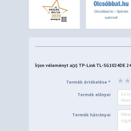
Olcsóbbat.hu – Spórolni
tudni kell
Írjon véleményt a(z)
TP-Link TL-SG1024DE 24
Termék értékelése *
Termék előnyei
Termék hátrányai