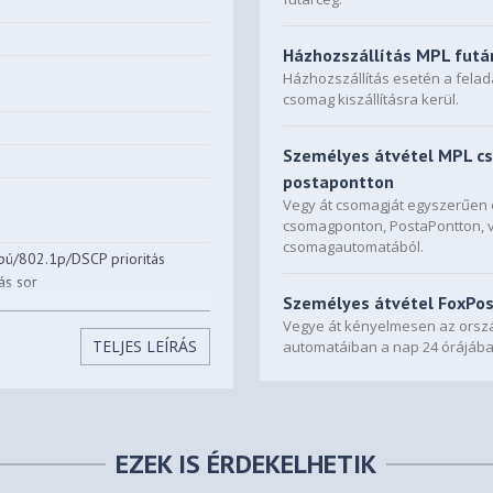
Házhozszállítás MPL futá
Házhozszállítás esetén a fela
csomag kiszállításra kerül.
Személyes átvétel MPL c
postapontton
Vegy át csomagját egyszerűe
csomagponton, PostaPontton, 
csomagautomatából.
pú/802.1p/DSCP prioritás
ás sor
Személyes átvétel FoxPo
s
Vegye át kényelmesen az orszá
TELJES LEÍRÁS
automatáiban a nap 24 órájába
EZEK IS ÉRDEKELHETIK
AN egyidejűleg