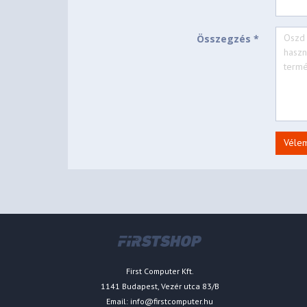
Összegzés *
Véle
First Computer Kft.
1141 Budapest, Vezér utca 83/B
Email:
info@firstcomputer.hu