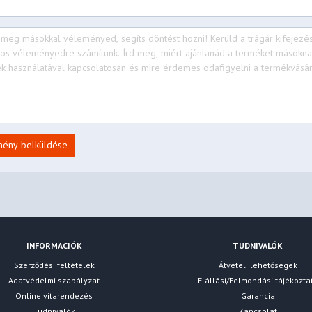
mény belküldése
INFORMÁCIÓK
TUDNIVALÓK
Szerződési feltételek
Átvételi lehetőségek
Adatvédelmi szabályzat
Elállási/Felmondási tájékozta
Online vitarendezés
Garancia
Tudnivalók
Kapcsolat