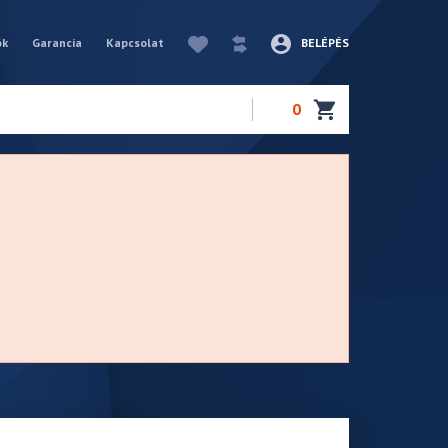
ók
Garancia
Kapcsolat
BELÉPÉS
0