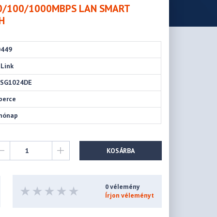
10/100/1000MBPS LAN SMART
H
0449
Link
-SG1024DE
perce
hónap
KOSÁRBA
0 vélemény
Írjon véleményt