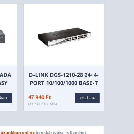
MADA
D-LINK DGS-1210-28 24+4-
ASY
PORT 10/100/1000 BASE-T
H
PORT WITH 4 X 1000BASE-
47 940 Ft
T /SFP PORTS
ÁRBA
KOSÁRBA
(37 748 FT + ÁFA)
ázunkban online
bankkártyával is fizethet.