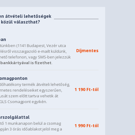
en átvételi lehetőségek
közül választhat?
ban
etünkben (1141 Budapest, Vezér utca
Díjmentes
lésről visszaigazoló e-mailt küldünk,
hető telefonon, vagy SMS-ben jelezzük
bankkártyával is fizethet
.
csomagponton
dőhatékony termék átvételi lehetőség,
1 190 Ft-tól
ternetes rendeléseiket egyszerűen,
sát szem előtt tartva vehetik át
0 GLS Csomagpont egyikén.
árszolgálattal
vető 1 munkanapon belül a csomag
1 990 Ft-tól
napján 3 órás időablakot jelöl meg a