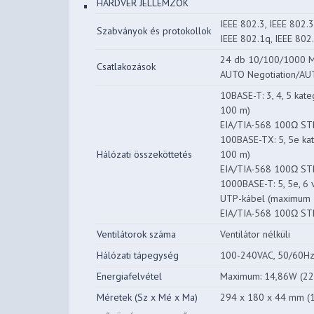
HARDVER JELLEMZŐK
IEEE 802.3, IEEE 802.3
Szabványok és protokollok
IEEE 802.1q, IEEE 802
24 db 10/100/1000 M
Csatlakozások
AUTO Negotiation/A
10BASE-T: 3, 4, 5 ka
100 m)
EIA/TIA-568 100Ω ST
100BASE-TX: 5, 5e ka
Hálózati összeköttetés
100 m)
EIA/TIA-568 100Ω ST
1000BASE-T: 5, 5e, 6
UTP-kábel (maximum 
EIA/TIA-568 100Ω S
Ventilátorok száma
Ventilátor nélküli
Hálózati tápegység
100-240VAC, 50/60H
Energiafelvétel
Maximum: 14,86W (2
Méretek (Sz x Mé x Ma)
294 x 180 x 44 mm (11.