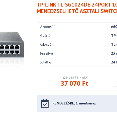
TP-LINK TL-SG1024DE 24PORT 
MENEDZSELHETŐ ASZTALI SWITC
Azonosító
#6
Gyártó
TP-
Cikkszám
TL
Frissítve
23 
Jótállás
24 
(29 188 FT + ÁFA)
37 070 Ft
RENDELÉSRE, 1 munkanap