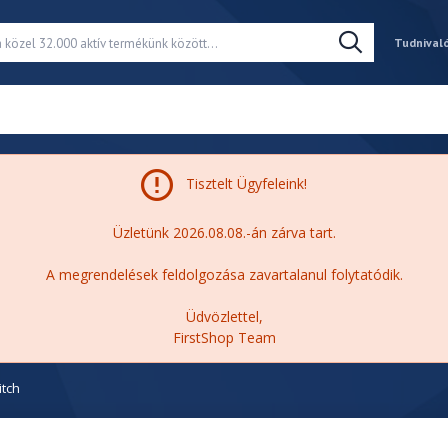
Tudnival
Tisztelt Ügyfeleink!
Üzletünk 2026.08.08.-án zárva tart.
A megrendelések feldolgozása zavartalanul folytatódik.
Üdvözlettel,
FirstShop Team
itch