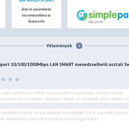
Árak és paraméterek
összehasonlítása az
Árukeresőn
Vélemények
0
port 10/100/1000Mbps LAN SMART menedzselhető asztali Sw