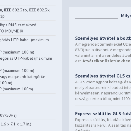
u, IEEE 802.3ab, IEEE 802.3x,
Mily
.1p
bps RJ45 csatlakozó
UTO MDI/MDIX
Személyes átvétel a bolt
tegóriás UTP-kábel (maximum
A megrendelt termék(ek)et Üzl
83/B) tudja átvenni. A megrende
P (maximum 100 m)
valamint amint a rendelés átve
tegóriás UTP-kábel (maximum
azt.
Átvételkor üzletünkben 
P (maximum 100 m)
Személyes átvétel GLS 
 vagy magasabb kategóriás
A GLS csomagpont költség- és i
100 m)
mellyel partnereink leadott in
TP (maximum 100m)
kényelmesen, napirendjük ritmu
országszerte a több, mint 110
z
Express szállítás GLS fut
20V/50Hz)
Express szállítás, feladást kö
6 x 7.1 x 1.7 in.)
kiszállításra kerül. A szállítás 
futárcég.