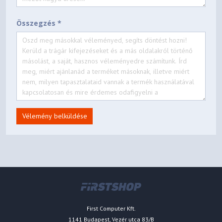
- DHCP Interface Relay
- DHCP VLAN Relay
Összegzés *
• DHCP L2 Relay
• Web-based GUI
• Command Line Interface
(CLI) through the console port,
telnet
• SNMP v1/v2c/v3
- Trap/Inform
- RMON (1,2,3,9 groups)
• SDM Template
Vélemény belküldése
• DHCP/BOOTP Client
Vezérlés
• 802.1ab LLDP/LLDP-MED
• DHCP AutoInstall
• Dual Image, Dual
Configuration
• CPU Monitoring
• Cable Diagnostics
• EEE
• Password Recovery
First Computer Kft.
• SNTP
1141 Budapest, Vezér utca 83/B