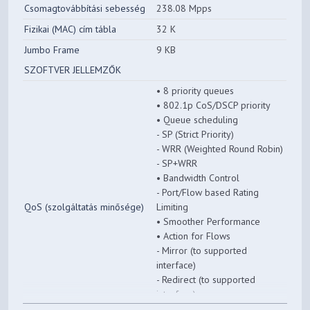
Csomagtovábbítási sebesség
238.08 Mpps
Fizikai (MAC) cím tábla
32 K
Jumbo Frame
9 KB
SZOFTVER JELLEMZŐK
• 8 priority queues
• 802.1p CoS/DSCP priority
• Queue scheduling
- SP (Strict Priority)
- WRR (Weighted Round Robin)
- SP+WRR
• Bandwidth Control
- Port/Flow based Rating
QoS (szolgáltatás minősége)
Limiting
• Smoother Performance
• Action for Flows
- Mirror (to supported
interface)
- Redirect (to supported
interface)
- Rate Limit