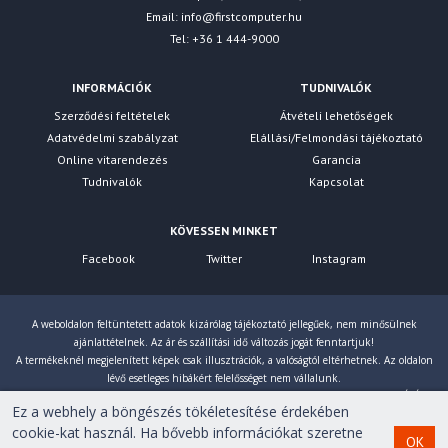
• System Log
Email:
info@firstcomputer.hu
Tel: +36 1 444-9000
• Support Omada Hardware
Controller (OC200/OC300),
Software Controller, Cloud-
INFORMÁCIÓK
TUDNIVALÓK
Based Controller
Szerződési feltételek
Átvételi lehetőségek
• Automatic Device Discovery
Adatvédelmi szabályzat
Elállási/Felmondási tájékoztató
• Batch Configuration
Online vitarendezés
Garancia
• Batch Firmware Upgrading
További jellemzők
Tudnivalók
Kapcsolat
• Intelligent Network
Monitoring
KÖVESSEN MINKET
• Abnormal Event Warnings
• Unified Configuration
Facebook
Twitter
Instagram
• Reboot Schedule
• ZTP (Zero-Touch
Provisioning)*
A weboldalon feltüntetett adatok kizárólag tájékoztató jellegűek, nem minősülnek
ajánlattételnek. Az ár és szállítási idő változás jogát fenntartjuk!
• MIB II (RFC1213)
A termékeknél megjelenített képek csak illusztrációk, a valóságtól eltérhetnek. Az oldalon
• Interface MIB (RFC2233)
lévő esetleges hibákért felelősséget nem vállalunk.
• Ethernet Interface MIB
Eltérés esetén a gyártó által megadott paraméterek érvényesek! Bruttó árainkat 27% ÁFÁ-val
(RFC1643)
Ez a webhely a böngészés tökéletesítése érdekében
számoljuk!
• Bridge MIB (RFC1493)
cookie-kat használ. Ha bővebb információkat szeretne
OK