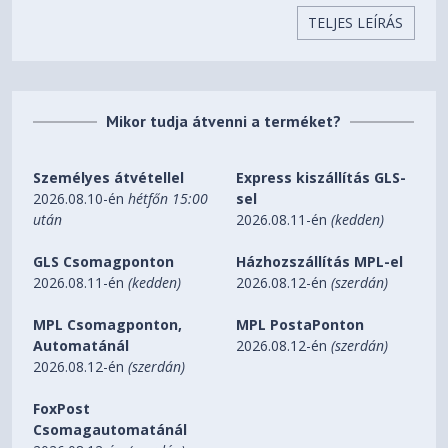
- QoS Remark
TELJES LEÍRÁS
• Link Aggregation
- static link aggregation
- 802.3ad LACP
- Up to 8 aggregation groups,
Mikor tudja átvenni a terméket?
containing 8 ports per group
• Spanning Tree Protocol
- 802.1d STP
Személyes átvétellel
Express kiszállítás GLS-
- 802.1w RSTP
2026.08.10-én
hétfőn 15:00
sel
- 802.1s MSTP
után
2026.08.11-én
(kedden)
- STP Security: TC Protect,
BPDU Filter, Root Protect
GLS Csomagponton
Házhozszállítás MPL-el
L2 és L2+ jellemzők
• Loopback Detection
2026.08.11-én
(kedden)
2026.08.12-én
(szerdán)
- Port based
- VLAN based
MPL Csomagponton,
MPL PostaPonton
• Flow Control
Automatánál
2026.08.12-én
(szerdán)
- 802.3x Flow Control
2026.08.12-én
(szerdán)
- HOL Blocking Prevention
• Mirroring
FoxPost
- Port Mirroring
Csomagautomatánál