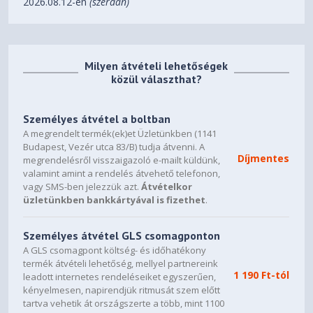
- CPU Mirroring
2026.08.12-én
(szerdán)
- One-to-One
- Many-to-One
- Tx/Rx/Both
Milyen átvételi lehetőségek
• IGMP Snooping
közül választhat?
- IGMP v1/v2/v3 Snooping
- Fast Leave
- IGMP Snooping Querier
Személyes átvétel a boltban
- IGMP Authentication
A megrendelt termék(ek)et Üzletünkben (1141
• IGMP Authentication
Budapest, Vezér utca 83/B) tudja átvenni. A
• MLD Snooping
Díjmentes
megrendelésről visszaigazoló e-mailt küldünk,
- MLD v1/v2 Snooping
valamint amint a rendelés átvehető telefonon,
L2 Multicast
- Fast Leave
vagy SMS-ben jelezzük azt.
Átvételkor
- MLD Snooping Querier
üzletünkben bankkártyával is fizethet
.
- Static Group Config
- Limited IP Multicast
Személyes átvétel GLS csomagponton
• MVR
A GLS csomagpont költség- és időhatékony
• Multicast Filtering: 256
termék átvételi lehetőség, mellyel partnereink
profiles and 16 entries per
1 190 Ft-tól
leadott internetes rendeléseiket egyszerűen,
profile
kényelmesen, napirendjük ritmusát szem előtt
tartva vehetik át országszerte a több, mint 1100
• VLAN Group