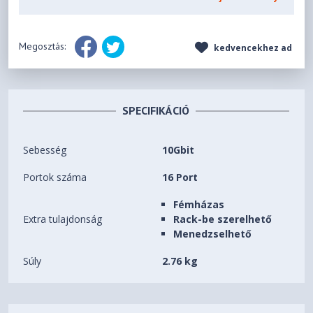
Megosztás:
kedvencekhez ad
SPECIFIKÁCIÓ
Sebesség
10Gbit
Portok száma
16 Port
Fémházas
Extra tulajdonság
Rack-be szerelhető
Menedzselhető
Súly
2.76 kg