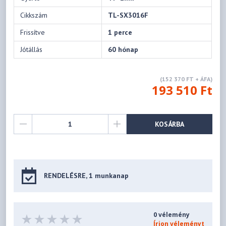
Cikkszám
TL-SX3016F
Frissítve
1 perce
Jótállás
60 hónap
(152 370 FT + ÁFA)
193 510 Ft
KOSÁRBA
RENDELÉSRE, 1 munkanap
0 vélemény
Írjon véleményt