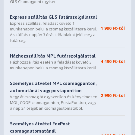
GLS Csomagpont egyikén.
- Max 4K VLAN Groups
• 802.1Q Tagged VLAN
• MAC VLAN: 30 Entries
Express szállítás GLS futárszolgálattal
• Protocol VLAN: Protocol
Express szállítás, feladást követő 1
1 990 Ft-tól
Template 16, Protocol VLAN
munkanapon belül a csomag kiszállításra kerül.
A szállítás napján 3 órás időablakot jelöl meg a
VLAN
16
futárcég.
• Private VLAN
• GVRP
• VLAN VPN (QinQ)
Házhozszállítás MPL futárszolgálattal
- Port-Based QinQ
4 490 Ft-tól
Házhozszállítás esetén a feladását követő 3
- Selective QinQ
munkanapon belül a csomag kiszállításra kerül.
• Voice VLAN
• Time-based ACL
Személyes átvétel MPL csomagponton,
• MAC ACL
automatánál vagy postapontton
- Source MAC
2 990 Ft-tól
Vegy át csomagját egyszerűen és kényelmesen
- Destination MAC
MOL, COOP csomagponton, PostaPontton, vagy
- VLAN ID
a nap 24 órájában csomagautomatából.
- User Priority
- Ether Type
Személyes átvétel FoxPost
• IP ACL
csomagautomatánál
-Source IP