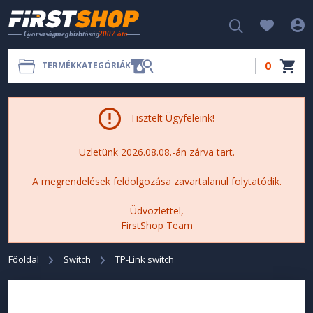
0
TERMÉKKATEGÓRIÁK
Tisztelt Ügyfeleink!
Üzletünk 2026.08.08.-án zárva tart.
A megrendelések feldolgozása zavartalanul folytatódik.
Üdvözlettel,
FirstShop Team
Főoldal
Switch
TP-Link switch