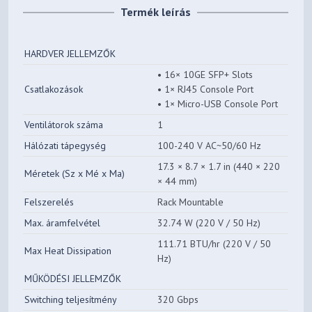
Termék leírás
HARDVER JELLEMZŐK
• 16× 10GE SFP+ Slots
Csatlakozások
• 1× RJ45 Console Port
• 1× Micro-USB Console Port
Ventilátorok száma
1
Hálózati tápegység
100-240 V AC~50/60 Hz
17.3 × 8.7 × 1.7 in (440 × 220
Méretek (Sz x Mé x Ma)
× 44 mm)
Felszerelés
Rack Mountable
Max. áramfelvétel
32.74 W (220 V / 50 Hz)
111.71 BTU/hr (220 V / 50
Max Heat Dissipation
Hz)
MŰKÖDÉSI JELLEMZŐK
Switching teljesítmény
320 Gbps