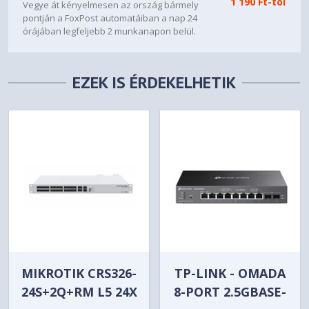
1 190 Ft-tól
Vegye át kényelmesen az ország bármely
- Destination IP
pontján a FoxPost automatáiban a nap 24
- Fragment
órájában legfeljebb 2 munkanapon belül.
- IP Protocol
Hozzáférés-jogosultsági lista
- TCP Flag
(ACL)
- TCP/UDP Port
EZEK IS ÉRDEKELHETIK
- DSCP/IP TOS
- User Priority
• Combined ACL
• Packet Content ACL
• IPv6 ACL
• Policy
- Mirroring
- Redirect
- Rate Limit
- QoS Remark
• ACL apply to Port/VLAN
• IP-MAC-Port Binding
- 512 Entries
MIKROTIK CRS326-
TP-LINK - OMADA
- DHCP Snooping
24S+2Q+RM L5 24X
8-PORT 2.5GBASE-
- ARP Inspection
- IPv4 Source Guard: 100