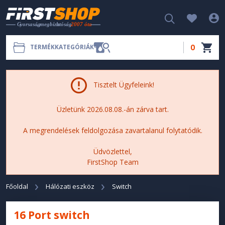
0
TERMÉKKATEGÓRIÁK
Tisztelt Ügyfeleink!
Üzletünk 2026.08.08.-án zárva tart.
A megrendelések feldolgozása zavartalanul folytatódik.
Üdvözlettel,
FirstShop Team
Főoldal
Hálózati eszköz
Switch
16 Port switch