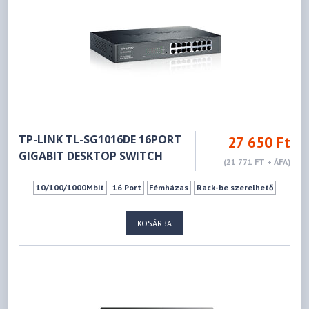
TP-LINK TL-SG1016DE 16PORT
27 650 Ft
GIGABIT DESKTOP SWITCH
(21 771 FT + ÁFA)
10/100/1000Mbit
16 Port
Fémházas
Rack-be szerelhető
KOSÁRBA