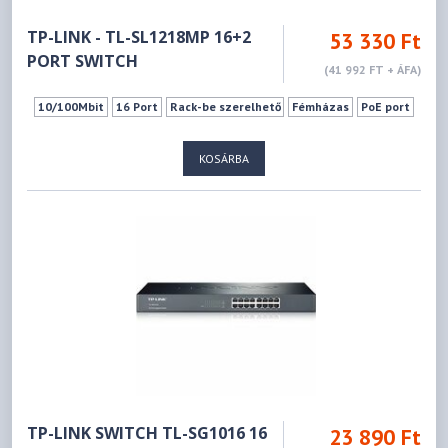
TP-LINK - TL-SL1218MP 16+2
53 330 Ft
PORT SWITCH
(41 992 FT + ÁFA)
10/100Mbit
16 Port
Rack-be szerelhető
Fémházas
PoE port
KOSÁRBA
TP-LINK SWITCH TL-SG1016 16
23 890 Ft