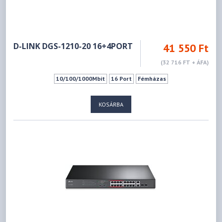
D-LINK DGS-1210-20 16+4PORT
41 550 Ft
(32 716 FT + ÁFA)
10/100/1000Mbit
16 Port
Fémházas
KOSÁRBA