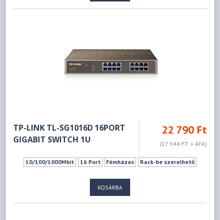
TP-LINK TL-SG1016D 16PORT
22 790 Ft
GIGABIT SWITCH 1U
(17 944 FT + ÁFA)
10/100/1000Mbit
16 Port
Fémházas
Rack-be szerelhető
KOSÁRBA