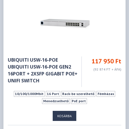
UBIQUITI USW-16-POE
117 950 Ft
UBIQUITI USW-16-POE GEN2
(92 874 FT + ÁFA)
16PORT + 2XSFP GIGABIT POE+
UNIFI SWITCH
10/100/1000Mbit
16 Port
Rack-be szerelhető
Fémházas
Menedzselhető
PoE port
KOSÁRBA