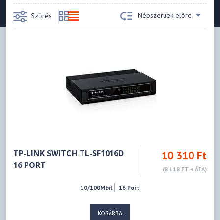
Népszerüek előre
Szűrés
TP-LINK SWITCH TL-SF1016D
10 310 Ft
16 PORT
(8 118 FT + ÁFA)
10/100Mbit
16 Port
KOSÁRBA