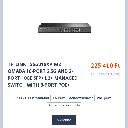
TP-LINK - SG3218XP-M2
225 410 Ft
OMADA 16-PORT 2.5G AND 2-
(177 488 FT + ÁFA)
PORT 10GE SFP+ L2+ MANAGED
SWITCH WITH 8-PORT POE+
100/1000/2500Mbit
16 Port
Menedzselhető
PoE port
Rack-be szerelhető
KOSÁRBA