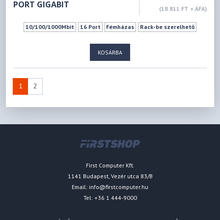
PORT GIGABIT
(18 811 FT + ÁFA)
10/100/1000Mbit
16 Port
Fémházas
Rack-be szerelhető
KOSÁRBA
1
2
First Computer Kft.
1141 Budapest, Vezér utca 83/B
Email:
info@firstcomputer.hu
Tel: +36 1 444-9000