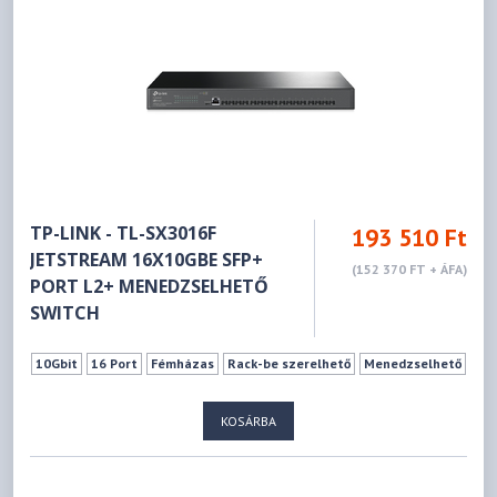
TP-LINK - TL-SX3016F
193 510 Ft
JETSTREAM 16X10GBE SFP+
(152 370 FT + ÁFA)
PORT L2+ MENEDZSELHETŐ
SWITCH
10Gbit
16 Port
Fémházas
Rack-be szerelhető
Menedzselhető
KOSÁRBA