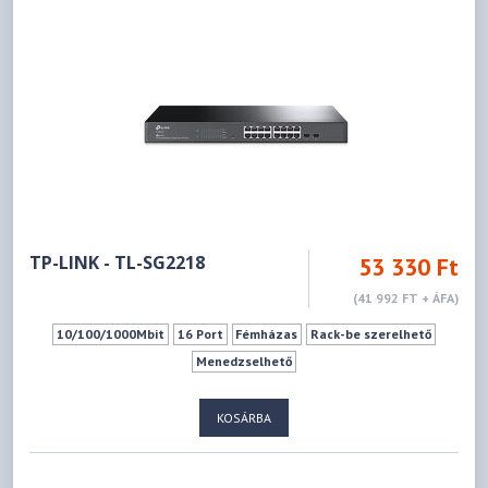
TP-LINK - TL-SG2218
53 330 Ft
(41 992 FT + ÁFA)
10/100/1000Mbit
16 Port
Fémházas
Rack-be szerelhető
Menedzselhető
KOSÁRBA