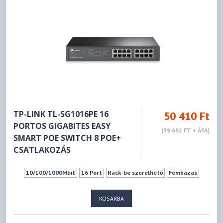
TP-LINK TL-SG1016PE 16
50 410 Ft
PORTOS GIGABITES EASY
(39 692 FT + ÁFA)
SMART POE SWITCH 8 POE+
CSATLAKOZÁS
10/100/1000Mbit
16 Port
Rack-be szerelhető
Fémházas
KOSÁRBA