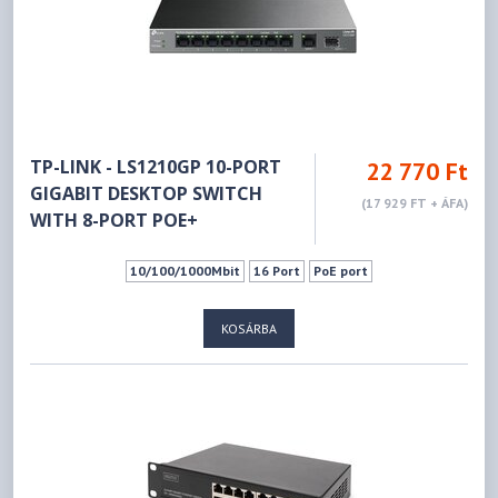
TP-LINK - LS1210GP 10-PORT
22 770 Ft
GIGABIT DESKTOP SWITCH
(17 929 FT + ÁFA)
WITH 8-PORT POE+
10/100/1000Mbit
16 Port
PoE port
KOSÁRBA