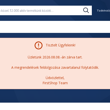
Tudnival
Tisztelt Ügyfeleink!
Üzletünk 2026.08.08.-án zárva tart.
A megrendelések feldolgozása zavartalanul folytatódik.
Üdvözlettel,
FirstShop Team