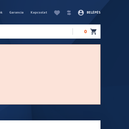
ók
Garancia
Kapcsolat
BELÉPÉS
0