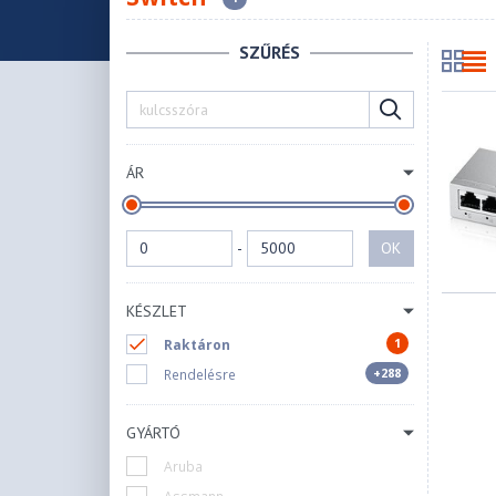
SZŰRÉS
ÁR
-
OK
KÉSZLET
1
Raktáron
+288
Rendelésre
GYÁRTÓ
Aruba