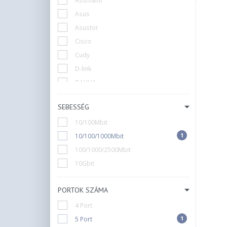
Assmann
Asus
Asustor
Cisco
Cudy
D-link
DAHUA
Digitus
SEBESSÉG
Gembird
10/100Mbit
HP
1
10/100/1000Mbit
Hikvision
100/1000/2500Mbit
Huawei
10Gbit
IP-COM
Lanberg
PORTOK SZÁMA
Linksys
Mercusys
4 Port
1
Mikrotik
5 Port