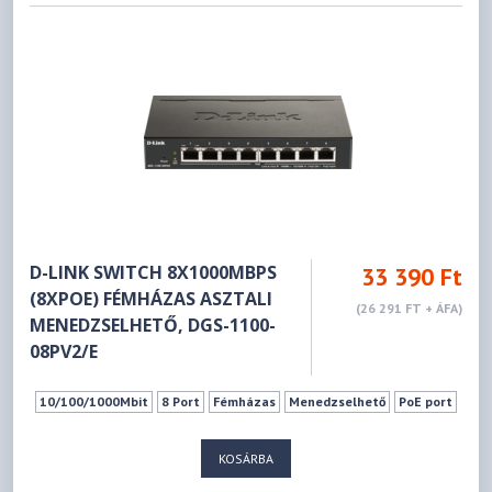
D-LINK SWITCH 8X1000MBPS
33 390 Ft
(8XPOE) FÉMHÁZAS ASZTALI
(26 291 FT + ÁFA)
MENEDZSELHETŐ, DGS-1100-
08PV2/E
10/100/1000Mbit
8 Port
Fémházas
Menedzselhető
PoE port
KOSÁRBA