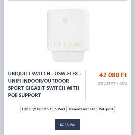
UBIQUITI SWITCH - USW-FLEX -
42 080 Ft
UNIFI INDOOR/OUTDOOR
(33 133 FT + ÁFA)
5PORT GIGABIT SWITCH WITH
POE SUPPORT
10/100/1000Mbit
5 Port
Menedzselhető
PoE port
KOSÁRBA