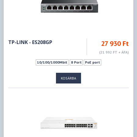
TP-LINK - ES208GP
27 930 Ft
(21 992 FT + ÁFA)
10/100/1000Mbit
8 Port
PoE port
KOSÁRBA