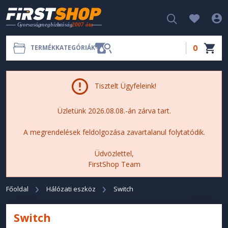
0
TERMÉKKATEGÓRIÁK
Tisztelt Ügyfeleink!
Üzletünk 2026.08.08.-án zárva tart.
A megrendelések feldolgozása zavartalanul folytatódik.
Üdvözlettel,
FirstShop Team
Főoldal
Hálózati eszköz
Switch
Switch