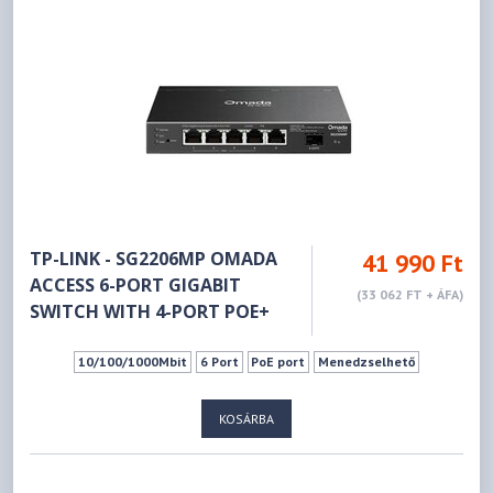
TP-LINK - SG2206MP OMADA
41 990 Ft
ACCESS 6-PORT GIGABIT
(33 062 FT + ÁFA)
SWITCH WITH 4-PORT POE+
10/100/1000Mbit
6 Port
PoE port
Menedzselhető
KOSÁRBA