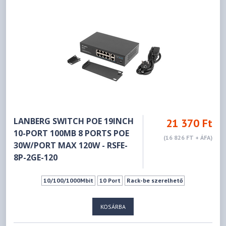
LANBERG SWITCH POE 19INCH
21 370 Ft
10-PORT 100MB 8 PORTS POE
(16 826 FT + ÁFA)
30W/PORT MAX 120W - RSFE-
8P-2GE-120
10/100/1000Mbit
10 Port
Rack-be szerelhető
KOSÁRBA