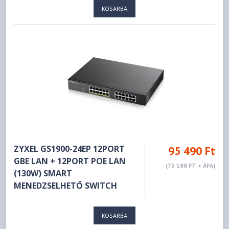
KOSÁRBA
ZYXEL GS1900-24EP 12PORT
95 490 Ft
GBE LAN + 12PORT POE LAN
(75 188 FT + ÁFA)
(130W) SMART
MENEDZSELHETŐ SWITCH
KOSÁRBA