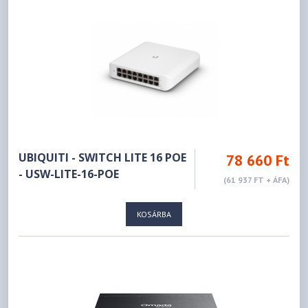
UBIQUITI - SWITCH LITE 16 POE
78 660 Ft
- USW-LITE-16-POE
(61 937 FT + ÁFA)
KOSÁRBA