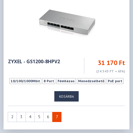
ZYXEL - GS1200-8HPV2
31 170 Ft
(24 543 FT + ÁFA)
10/100/1000Mbit
8 Port
Fémházas
Menedzselhető
PoE port
KOSÁRBA
2
3
4
5
6
7