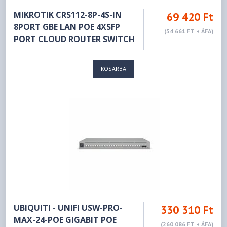
MIKROTIK CRS112-8P-4S-IN
69 420 Ft
8PORT GBE LAN POE 4XSFP
(54 661 FT + ÁFA)
PORT CLOUD ROUTER SWITCH
KOSÁRBA
UBIQUITI - UNIFI USW-PRO-
330 310 Ft
MAX-24-POE GIGABIT POE
(260 086 FT + ÁFA)