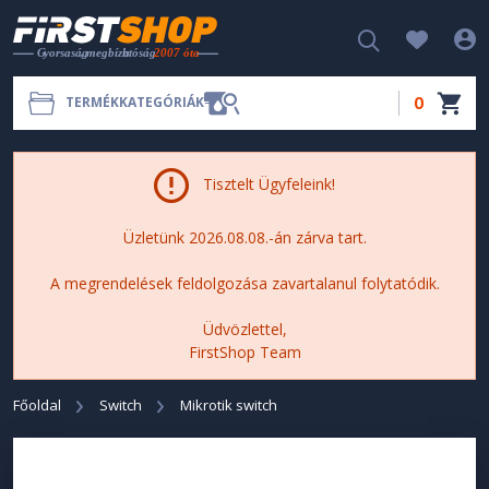
0
TERMÉKKATEGÓRIÁK
Tisztelt Ügyfeleink!
Üzletünk 2026.08.08.-án zárva tart.
A megrendelések feldolgozása zavartalanul folytatódik.
Üdvözlettel,
FirstShop Team
Főoldal
Switch
Mikrotik switch