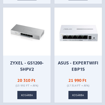
ZYXEL - GS1200-
ASUS - EXPERTWIFI
5HPV2
EBP15
20 310 Ft
21 990 Ft
(15 992 FT + ÁFA)
(17 314 FT + ÁFA)
KOSÁRBA
KOSÁRBA