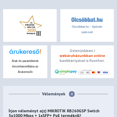
Olcsóbbat.hu – Spórolni
tudni kell
Üzletünkben /
webáruházunkban online
bankkártyával is fizethet.
Árak és paraméterek
összehasonlítása az
Árukeresőn
Vélemények
0
Írjon véleményt a(z)
MIKROTIK RB260GSP Switch
5x1000 Mbps + 1xSFP+ PoE
termékről!