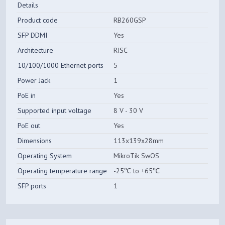
Details
Product code
RB260GSP
SFP DDMI
Yes
Architecture
RISC
10/100/1000 Ethernet ports
5
Power Jack
1
PoE in
Yes
Supported input voltage
8 V - 30 V
PoE out
Yes
Dimensions
113x139x28mm
Operating System
MikroTik SwOS
Operating temperature range
-25℃ to +65℃
SFP ports
1