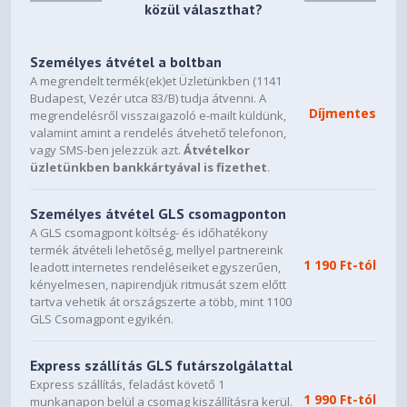
közül választhat?
Személyes átvétel a boltban
A megrendelt termék(ek)et Üzletünkben (1141
Budapest, Vezér utca 83/B) tudja átvenni. A
Díjmentes
megrendelésről visszaigazoló e-mailt küldünk,
valamint amint a rendelés átvehető telefonon,
vagy SMS-ben jelezzük azt.
Átvételkor
üzletünkben bankkártyával is fizethet
.
Személyes átvétel GLS csomagponton
A GLS csomagpont költség- és időhatékony
termék átvételi lehetőség, mellyel partnereink
1 190 Ft-tól
leadott internetes rendeléseiket egyszerűen,
kényelmesen, napirendjük ritmusát szem előtt
tartva vehetik át országszerte a több, mint 1100
GLS Csomagpont egyikén.
Express szállítás GLS futárszolgálattal
Express szállítás, feladást követő 1
1 990 Ft-tól
munkanapon belül a csomag kiszállításra kerül.