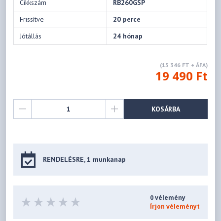
Cikkszám
RB260GSP
Frissítve
20 perce
Jótállás
24 hónap
(15 346 FT + ÁFA)
19 490 Ft
KOSÁRBA
RENDELÉSRE, 1 munkanap
0 vélemény
Írjon véleményt