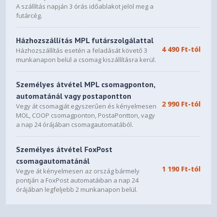
A szállítás napján 3 órás időablakot jelöl meg a
futárcég.
Házhozszállítás MPL futárszolgálattal
4 490 Ft-tól
Házhozszállítás esetén a feladását követő 3
munkanapon belül a csomag kiszállításra kerül.
Személyes átvétel MPL csomagponton,
automatánál vagy postapontton
2 990 Ft-tól
Vegy át csomagját egyszerűen és kényelmesen
MOL, COOP csomagponton, PostaPontton, vagy
a nap 24 órájában csomagautomatából.
Személyes átvétel FoxPost
csomagautomatánál
1 190 Ft-tól
Vegye át kényelmesen az ország bármely
pontján a FoxPost automatáiban a nap 24
órájában legfeljebb 2 munkanapon belül.