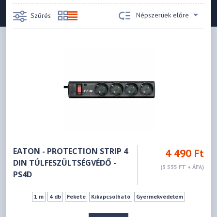
Népszerüek előre
Szűrés
EATON - PROTECTION STRIP 4
4 490 Ft
DIN TÚLFESZÜLTSÉGVÉDŐ -
(3 535 FT + ÁFA)
PS4D
1 m
4 db
Fekete
Kikapcsolható
Gyermekvédelem