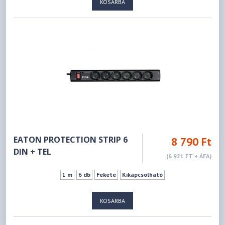
KOSÁRBA
EATON PROTECTION STRIP 6
8 790 Ft
DIN + TEL
(6 921 FT + ÁFA)
1 m
6 db
Fekete
Kikapcsolható
KOSÁRBA