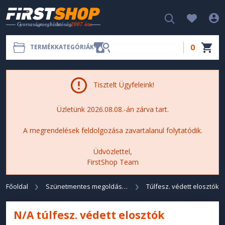
0
TERMÉKKATEGÓRIÁK
Tisztelt Ügyfeleink!
Üzletünk 2026.08.08.-án zárva tart.
A megrendelések feldolgozása zavartalanul folytatódik.
Üdvözlettel,
FirstShop Team
Főoldal
Szünetmentes megoldások
Túlfesz. védett elosztók
N/A túlfesz. védett elosztók