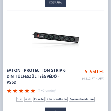
KOSÁRBA
EATON - PROTECTION STRIP 6
5 350 Ft
DIN TÚLFESZÜLTSÉGVÉDŐ -
(4 212 FT + ÁFA)
PS6D
(1 vélemény)
1 m
6 db
Fekete
Kikapcsolható
Gyermekvédelem