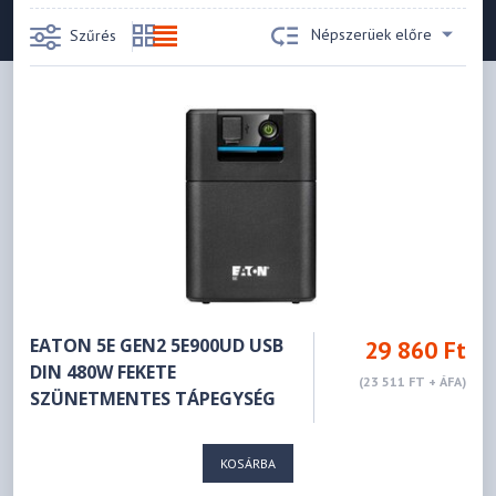
Népszerüek előre
Szűrés
EATON 5E GEN2 5E900UD USB
29 860 Ft
DIN 480W FEKETE
(23 511 FT + ÁFA)
SZÜNETMENTES TÁPEGYSÉG
KOSÁRBA