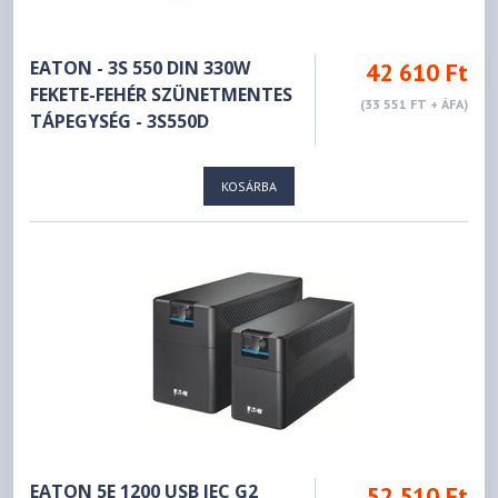
EATON - 3S 550 DIN 330W
42 610 Ft
FEKETE-FEHÉR SZÜNETMENTES
(33 551 FT + ÁFA)
TÁPEGYSÉG - 3S550D
KOSÁRBA
EATON 5E 1200 USB IEC G2
52 510 Ft