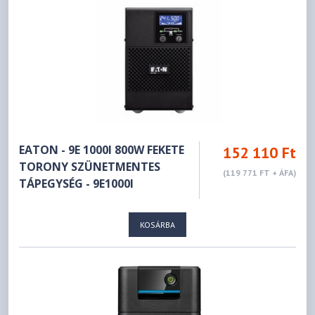
EATON - 9E 1000I 800W FEKETE
152 110 Ft
TORONY SZÜNETMENTES
(119 771 FT + ÁFA)
TÁPEGYSÉG - 9E1000I
KOSÁRBA