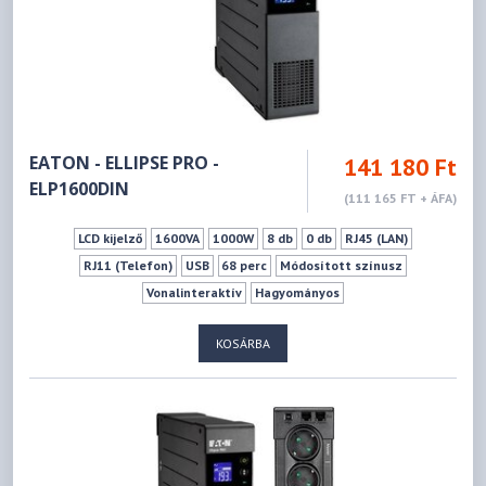
EATON - ELLIPSE PRO -
141 180 Ft
ELP1600DIN
(111 165 FT + ÁFA)
LCD kijelző
1600VA
1000W
8 db
0 db
RJ45 (LAN)
RJ11 (Telefon)
USB
68 perc
Módosított színusz
Vonalinteraktív
Hagyományos
KOSÁRBA