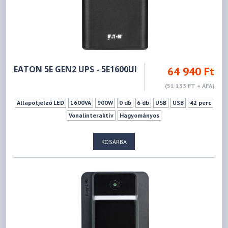
EATON 5E GEN2 UPS - 5E1600UI
64 940 Ft
(51 133 FT + ÁFA)
Állapotjelző LED
1600VA
900W
0 db
6 db
USB
USB
42 perc
Vonalinteraktív
Hagyományos
KOSÁRBA