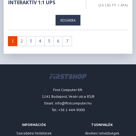
INTERAKTÍV 1:1 UPS
(16 181 FT + ÁFA)
KOSÁRBA
1
2
3
4
5
6
7
First Computer Kft.
1141 Budapest, Vezér utca 83/B
Email:
info@firstcomputer.hu
Tel: +36 1 444-9000
INFORMÁCIÓK
TUDNIVALÓK
Szerződési feltételek
Átvételi lehetőségek