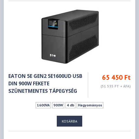
EATON 5E GEN2 5E1600UD USB
65 450 Ft
DIN 900W FEKETE
(51 535 FT + ÁFA)
SZÜNETMENTES TÁPEGYSÉG
1600VA
900W
4 db
Hagyományos
KOSÁRBA