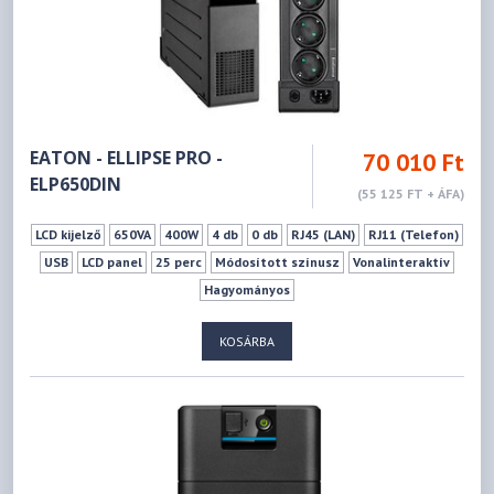
EATON - ELLIPSE PRO -
70 010 Ft
ELP650DIN
(55 125 FT + ÁFA)
LCD kijelző
650VA
400W
4 db
0 db
RJ45 (LAN)
RJ11 (Telefon)
USB
LCD panel
25 perc
Módosított színusz
Vonalinteraktív
Hagyományos
KOSÁRBA