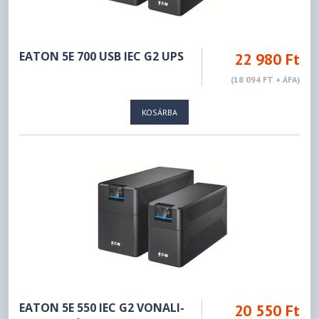
EATON 5E 700 USB IEC G2 UPS
22 980 Ft
(18 094 FT + ÁFA)
KOSÁRBA
EATON 5E 550 IEC G2 VONALI-
20 550 Ft