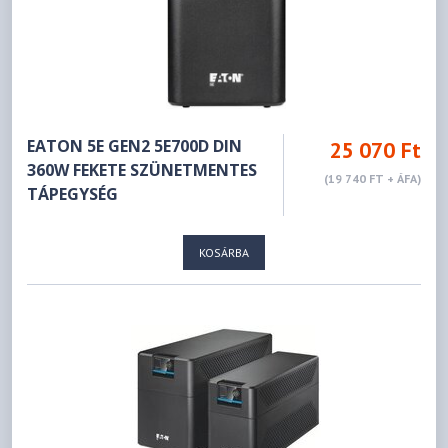
EATON 5E GEN2 5E700D DIN
25 070 Ft
360W FEKETE SZÜNETMENTES
(19 740 FT + ÁFA)
TÁPEGYSÉG
KOSÁRBA