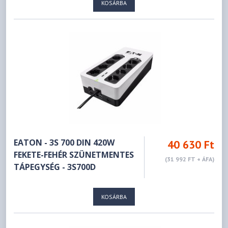
KOSÁRBA
EATON - 3S 700 DIN 420W
40 630 Ft
FEKETE-FEHÉR SZÜNETMENTES
(31 992 FT + ÁFA)
TÁPEGYSÉG - 3S700D
KOSÁRBA