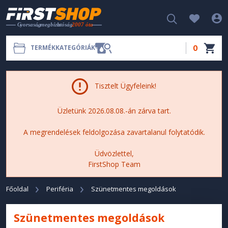
0
TERMÉKKATEGÓRIÁK
Tisztelt Ügyfeleink!
Üzletünk 2026.08.08.-án zárva tart.
A megrendelések feldolgozása zavartalanul folytatódik.
Üdvözlettel,
FirstShop Team
Főoldal
Periféria
Szünetmentes megoldások
Szünetmentes megoldások