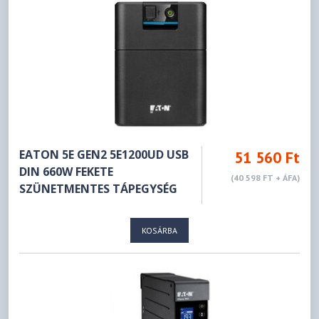
EATON 5E GEN2 5E1200UD USB
51 560 Ft
DIN 660W FEKETE
(40 598 FT + ÁFA)
SZÜNETMENTES TÁPEGYSÉG
KOSÁRBA