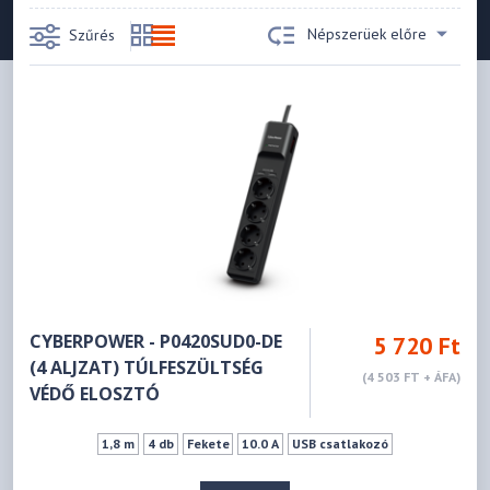
Népszerüek előre
Szűrés
CYBERPOWER - P0420SUD0-DE
5 720 Ft
(4 ALJZAT) TÚLFESZÜLTSÉG
(4 503 FT + ÁFA)
VÉDŐ ELOSZTÓ
1,8 m
4 db
Fekete
10.0 A
USB csatlakozó