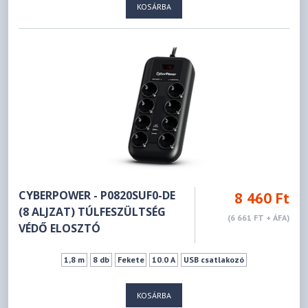
KOSÁRBA
CYBERPOWER - P0820SUF0-DE
8 460 Ft
(8 ALJZAT) TÚLFESZÜLTSÉG
(6 661 FT + ÁFA)
VÉDŐ ELOSZTÓ
1,8 m
8 db
Fekete
10.0 A
USB csatlakozó
KOSÁRBA