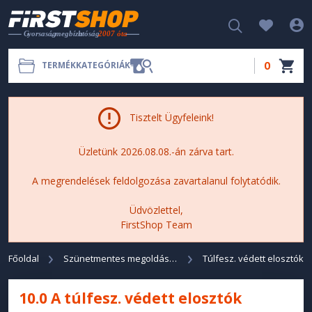
0
TERMÉKKATEGÓRIÁK
Tisztelt Ügyfeleink!
Üzletünk 2026.08.08.-án zárva tart.
A megrendelések feldolgozása zavartalanul folytatódik.
Üdvözlettel,
FirstShop Team
Főoldal
Szünetmentes megoldások
Túlfesz. védett elosztók
10.0 A túlfesz. védett elosztók