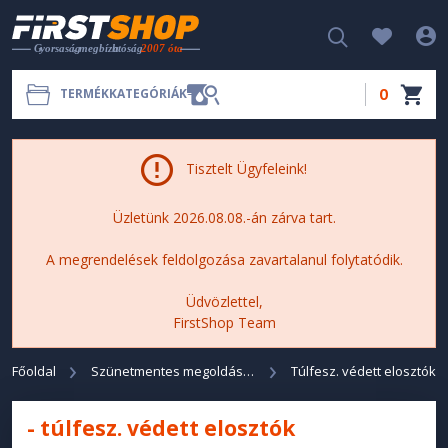
0
TERMÉKKATEGÓRIÁK
Tisztelt Ügyfeleink!
Üzletünk 2026.08.08.-án zárva tart.
A megrendelések feldolgozása zavartalanul folytatódik.
Üdvözlettel,
FirstShop Team
Főoldal
Szünetmentes megoldások
Túlfesz. védett elosztók
- túlfesz. védett elosztók