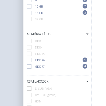
8 GB
2
12 GB
2
16 GB
32 GB
MEMÓRIA TÍPUS
DDR3
DDR4
GDDR5
1
GDDR6
6
GDDR7
CSATLAKOZÓK
D-SUB (VGA)
DVI-D (Digitális)
HDMI