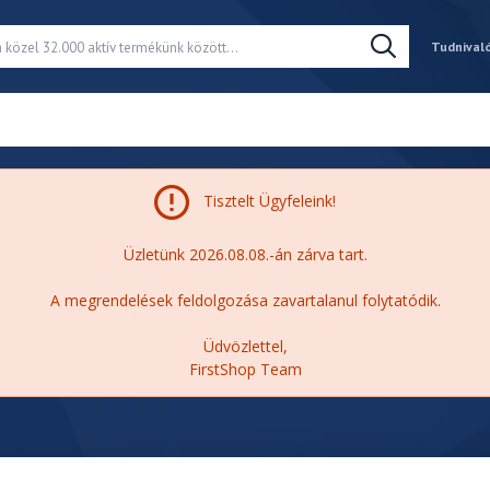
Tudnival
Tisztelt Ügyfeleink!
Üzletünk 2026.08.08.-án zárva tart.
A megrendelések feldolgozása zavartalanul folytatódik.
Üdvözlettel,
FirstShop Team