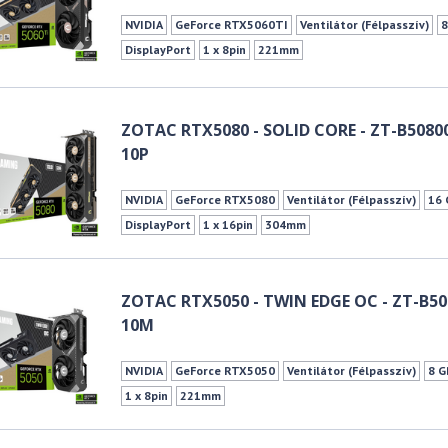
NVIDIA
GeForce RTX5060TI
Ventilátor (Félpasszív)
8
DisplayPort
1 x 8pin
221mm
ZOTAC RTX5080 - SOLID CORE - ZT-B5080
10P
NVIDIA
GeForce RTX5080
Ventilátor (Félpasszív)
16 
DisplayPort
1 x 16pin
304mm
ZOTAC RTX5050 - TWIN EDGE OC - ZT-B5
10M
NVIDIA
GeForce RTX5050
Ventilátor (Félpasszív)
8 G
1 x 8pin
221mm