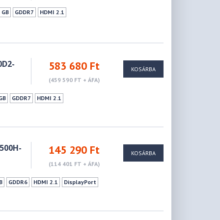
 GB
GDDR7
HDMI 2.1
0D2-
583 680 Ft
KOSÁRBA
(459 590 FT + ÁFA)
GB
GDDR7
HDMI 2.1
0500H-
145 290 Ft
KOSÁRBA
(114 401 FT + ÁFA)
B
GDDR6
HDMI 2.1
DisplayPort