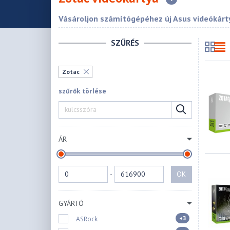
Vásároljon számítógépéhez új Asus videókárty
SZŰRÉS
Zotac
szűrők törlése
ÁR
-
OK
GYÁRTÓ
+3
ASRock