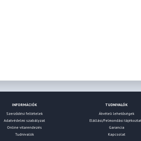
INFORMÁCIÓK
TUDNIVALÓK
Szerződési feltételek
Átvételi lehetőségek
Adatvédelmi szabályzat
Elállási/Felmondási tájékozta
Online vitarendezés
Garancia
Tudnivalók
Kapcsolat