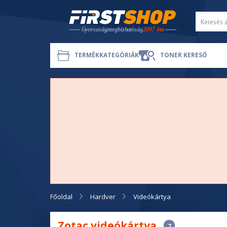
TERMÉKKATEGÓRIÁK
TONER KERESŐ
Főoldal
Hardver
Videókártya
Zotac videókártya
7