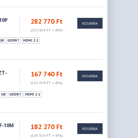
10P
282 770 Ft
KOSÁRBA
(222 653 FT + ÁFA)
GB
GDDR7
HDMI 2.1
ZT-
167 740 Ft
KOSÁRBA
(132 078 FT + ÁFA)
 GB
GDDR7
HDMI 2.1
0F-10M
182 270 Ft
KOSÁRBA
(143 519 FT + ÁFA)