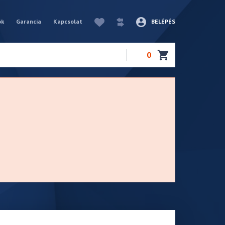
ók
Garancia
Kapcsolat
BELÉPÉS
0