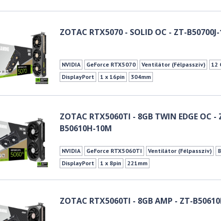
ZOTAC RTX5070 - SOLID OC - ZT-B50700J-
NVIDIA
GeForce RTX5070
Ventilátor (Félpasszív)
12 
DisplayPort
1 x 16pin
304mm
ZOTAC RTX5060TI - 8GB TWIN EDGE OC - 
B50610H-10M
NVIDIA
GeForce RTX5060TI
Ventilátor (Félpasszív)
8
DisplayPort
1 x 8pin
221mm
ZOTAC RTX5060TI - 8GB AMP - ZT-B5061