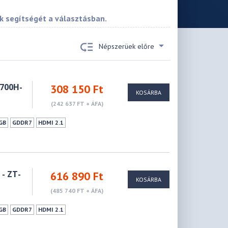
k segítségét a választásban.
Népszerüek előre
0700H-
308 150 Ft
KOSÁRBA
(242 637 FT + ÁFA)
GB
GDDR7
HDMI 2.1
- ZT-
616 890 Ft
KOSÁRBA
(485 740 FT + ÁFA)
GB
GDDR7
HDMI 2.1