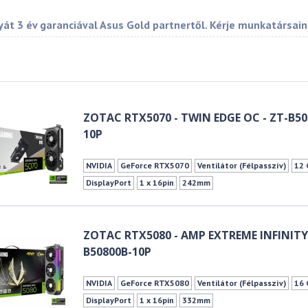
át 3 év garanciával Asus Gold partnertől. Kérje munkatársain
ZOTAC RTX5070 - TWIN EDGE OC - ZT-B5
10P
NVIDIA
GeForce RTX5070
Ventilátor (Félpasszív)
12 
DisplayPort
1 x 16pin
242mm
ZOTAC RTX5080 - AMP EXTREME INFINITY 
B50800B-10P
NVIDIA
GeForce RTX5080
Ventilátor (Félpasszív)
16 
DisplayPort
1 x 16pin
332mm