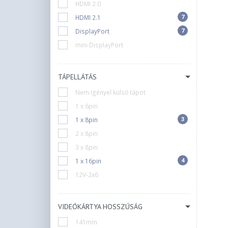
HDMI 2.0
7
HDMI 2.1
7
DisplayPort
mini DisplayPort
TÁPELLÁTÁS
Nem igényel külső tápot
1 x 6pin
3
1 x 8pin
2 x 8pin
3 x 8pin
4
1 x 16pin
12V-2x6
VIDEÓKÁRTYA HOSSZÚSÁG
141mm