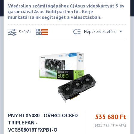
Vásároljon számítógépéhez új Asus videókártyát 3 év
garanciával Asus Gold partnertől. Kérje
munkatársaink segítségét a választásban.
Népszerüek előre
Szűrés
PNY RTX5080 - OVERCLOCKED
535 680 Ft
TRIPLE FAN -
(421 795 FT + ÁFA)
VCG508016TFXPB1-O