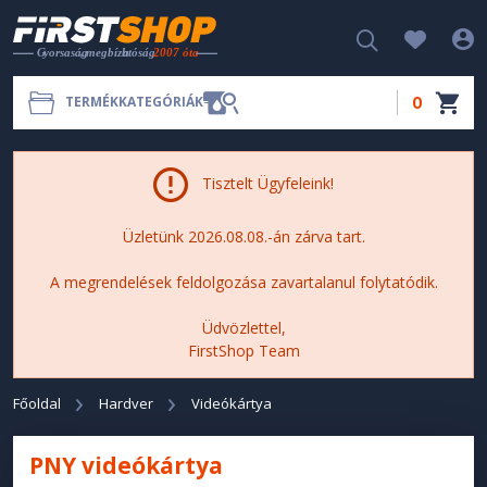
0
TERMÉKKATEGÓRIÁK
Tisztelt Ügyfeleink!
Üzletünk 2026.08.08.-án zárva tart.
A megrendelések feldolgozása zavartalanul folytatódik.
Üdvözlettel,
FirstShop Team
Főoldal
Hardver
Videókártya
PNY videókártya