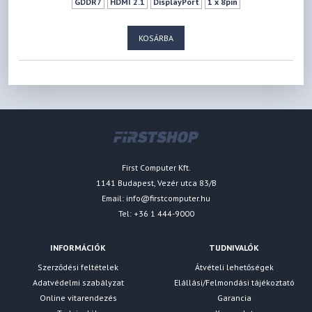
GDDR7
HDMI 2.1
DisplayPort
1 x 8pin
KOSÁRBA
First Computer Kft.
1141 Budapest, Vezér utca 83/B
Email:
info@firstcomputer.hu
Tel: +36 1 444-9000
INFORMÁCIÓK
TUDNIVALÓK
Szerződési feltételek
Átvételi lehetőségek
Adatvédelmi szabályzat
Elállási/Felmondási tájékoztató
Online vitarendezés
Garancia