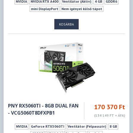
NVIDIA
NVIDIA RTX A400
Ventilátor (Aktív)
4 GB
GDDR6
mini DisplayPort
Nem igényel külső tápot
KOSÁRBA
PNY RX5060TI - 8GB DUAL FAN
170 370 Ft
- VCG5060T8DFXPB1
(134 149 FT + ÁFA)
NVIDIA
GeForce RTX5060TI
Ventilátor (Félpasszív)
8 GB