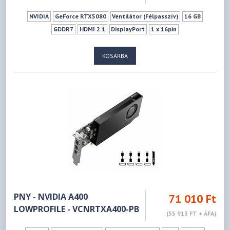
NVIDIA
GeForce RTX5080
Ventilátor (Félpasszív)
16 GB
GDDR7
HDMI 2.1
DisplayPort
1 x 16pin
KOSÁRBA
PNY - NVIDIA A400
71 010 Ft
LOWPROFILE - VCNRTXA400-PB
(55 913 FT + ÁFA)