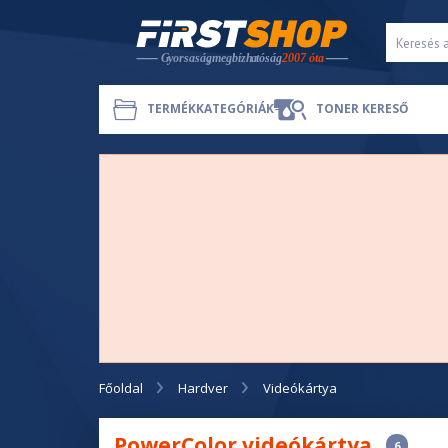
TERMÉKKATEGÓRIÁK
TONER KERESŐ
Főoldal
Hardver
Videókártya
PowerColor videókártya
6