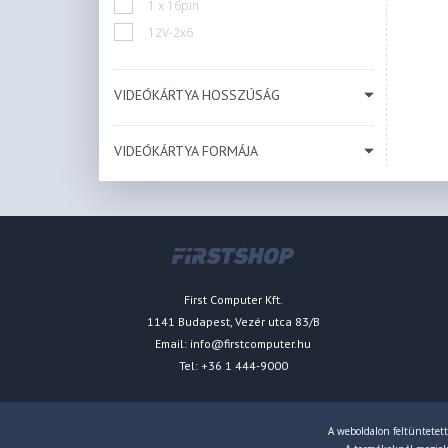
1 x 16pin
12V-2x6
VIDEÓKÁRTYA HOSSZÚSÁG
VIDEÓKÁRTYA FORMÁJA
First Computer Kft.
1141 Budapest, Vezér utca 83/B
Email:
info@firstcomputer.hu
Tel: +36 1 444-9000
A weboldalon feltüntetett