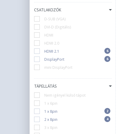
CSATLAKOZÓK
D-SUB (VGA)
DVI-D (Digitális)
HDMI
HDMI 2.0
6
HDMI 2.1
6
DisplayPort
mini DisplayPort
TÁPELLÁTÁS
Nem igényel külső tápot
1 x 6pin
2
1 x 8pin
4
2 x 8pin
3 x 8pin