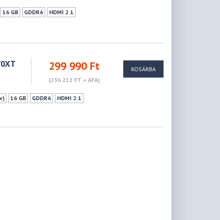
16 GB
GDDR6
HDMI 2.1
70XT
299 990 Ft
KOSÁRBA
(236 212 FT + ÁFA)
v)
16 GB
GDDR6
HDMI 2.1