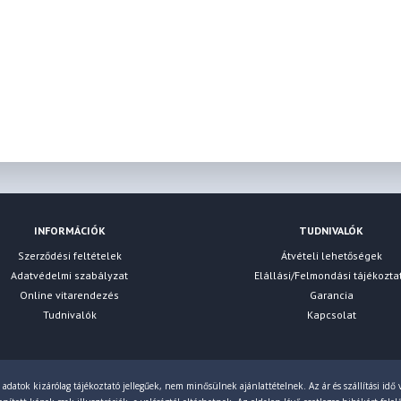
INFORMÁCIÓK
TUDNIVALÓK
Szerződési feltételek
Átvételi lehetőségek
Adatvédelmi szabályzat
Elállási/Felmondási tájékozta
Online vitarendezés
Garancia
Tudnivalók
Kapcsolat
 adatok kizárólag tájékoztató jellegűek, nem minősülnek ajánlattételnek. Az ár és szállítási idő v