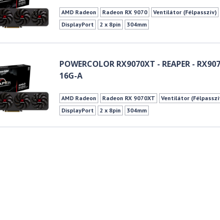
AMD Radeon
Radeon RX 9070
Ventilátor (Félpasszív)
DisplayPort
2 x 8pin
304mm
POWERCOLOR RX9070XT - REAPER - RX90
16G-A
AMD Radeon
Radeon RX 9070XT
Ventilátor (Félpasszí
DisplayPort
2 x 8pin
304mm