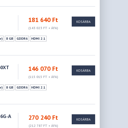
181 640 Ft
KOSÁRBA
(143 023 FT + ÁFA)
v)
8 GB
GDDR6
HDMI 2.1
60XT
146 070 Ft
KOSÁRBA
(115 015 FT + ÁFA)
v)
8 GB
GDDR6
HDMI 2.1
16G-A
270 240 Ft
KOSÁRBA
(212 787 FT + ÁFA)