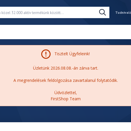
Tudnival
Tisztelt Ügyfeleink!
Üzletünk 2026.08.08.-án zárva tart.
A megrendelések feldolgozása zavartalanul folytatódik.
Üdvözlettel,
FirstShop Team