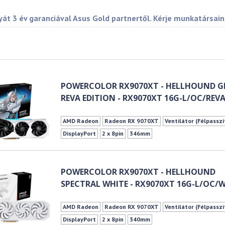
át 3 év garanciával Asus Gold partnertől. Kérje munkatársain
POWERCOLOR RX9070XT - HELLHOUND G
REVA EDITION - RX9070XT 16G-L/OC/REV
AMD Radeon
Radeon RX 9070XT
Ventilátor (Félpasszí
DisplayPort
2 x 8pin
346mm
POWERCOLOR RX9070XT - HELLHOUND
SPECTRAL WHITE - RX9070XT 16G-L/OC/
AMD Radeon
Radeon RX 9070XT
Ventilátor (Félpasszí
DisplayPort
2 x 8pin
340mm