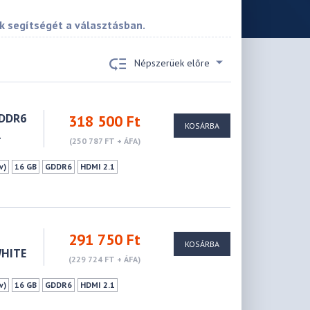
k segítségét a választásban.
Népszerüek előre
DDR6
318 500 Ft
KOSÁRBA
A
(250 787 FT + ÁFA)
v)
16 GB
GDDR6
HDMI 2.1
291 750 Ft
KOSÁRBA
WHITE
(229 724 FT + ÁFA)
v)
16 GB
GDDR6
HDMI 2.1