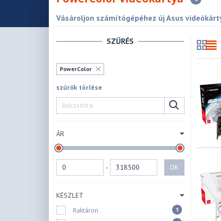
Vásároljon számítógépéhez új Asus videókárty
SZŰRÉS
PowerColor
szűrők törlése
ÁR
-
OK
KÉSZLET
1
Raktáron