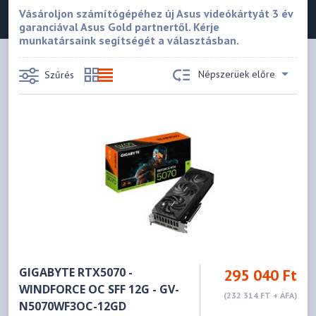
Vásároljon számítógépéhez új Asus videókártyát 3 év
garanciával Asus Gold partnertől. Kérje
munkatársaink segítségét a választásban.
Népszerüek előre
Szűrés
GIGABYTE RTX5070 -
295 040 Ft
WINDFORCE OC SFF 12G - GV-
(232 314 FT + ÁFA)
N5070WF3OC-12GD