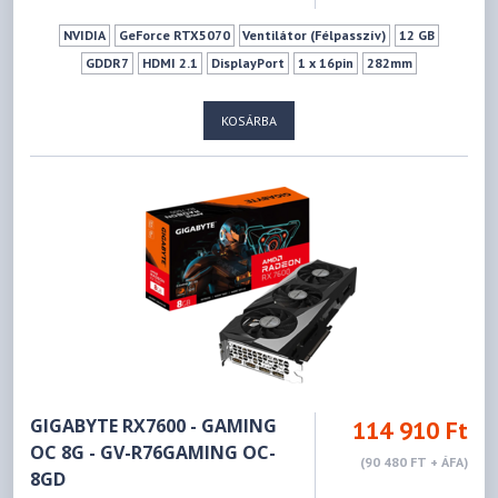
NVIDIA
GeForce RTX5070
Ventilátor (Félpasszív)
12 GB
GDDR7
HDMI 2.1
DisplayPort
1 x 16pin
282mm
KOSÁRBA
GIGABYTE RX7600 - GAMING
114 910 Ft
OC 8G - GV-R76GAMING OC-
(90 480 FT + ÁFA)
8GD