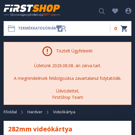
0
TERMÉKKATEGÓRIÁK
Tisztelt Ügyfeleink!
Üzletünk 2026.08.08.-án zárva tart.
A megrendelések feldolgozása zavartalanul folytatódik.
Üdvözlettel,
FirstShop Team
Főoldal
Hardver
Videókártya
282mm videókártya