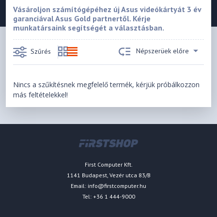
Vásároljon számítógépéhez új Asus videókártyát 3 év
garanciával Asus Gold partnertől. Kérje
munkatársaink segítségét a választásban.
Népszerüek előre
Szűrés
Nincs a szűkítésnek megfelelő termék, kérjük próbálkozzon
más feltételekkel!
First Computer Kft.
1141 Budapest, Vezér utca 83/B
Email:
info@firstcomputer.hu
Tel: +36 1 444-9000