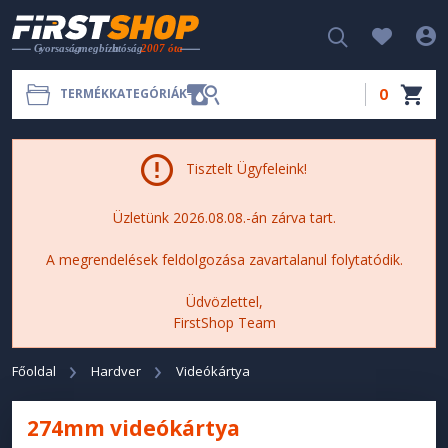
0
TERMÉKKATEGÓRIÁK
Tisztelt Ügyfeleink!
Üzletünk 2026.08.08.-án zárva tart.
A megrendelések feldolgozása zavartalanul folytatódik.
Üdvözlettel,
FirstShop Team
Főoldal
Hardver
Videókártya
274mm videókártya