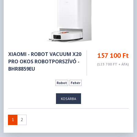
XIAOMI - ROBOT VACUUM X20
157 100 Ft
PRO OKOS ROBOTPORSZÍVÓ -
(123 700 FT + ÁFA)
BHR8859EU
Robot
Fehér
KOSÁRBA
1
2