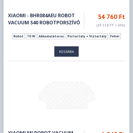
XIAOMI - BHR084AEU ROBOT
54 760 Ft
VACUUM S40 ROBOTPORSZÍVÓ
(43 118 FT + ÁFA)
Robot
70 W
Akkumulátoros
Portartály + Víztartály
Fehér
KOSÁRBA