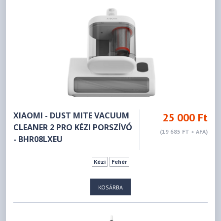
XIAOMI - DUST MITE VACUUM
25 000 Ft
CLEANER 2 PRO KÉZI PORSZÍVÓ
(19 685 FT + ÁFA)
- BHR08LXEU
Kézi
Fehér
KOSÁRBA