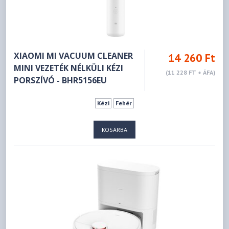
XIAOMI MI VACUUM CLEANER
14 260 Ft
MINI VEZETÉK NÉLKÜLI KÉZI
(11 228 FT + ÁFA)
PORSZÍVÓ - BHR5156EU
Kézi
Fehér
KOSÁRBA