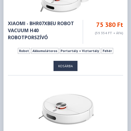
XIAOMI - BHR07XBEU ROBOT
75 380 Ft
VACUUM H40
(59 354 FT + ÁFA)
ROBOTPORSZÍVÓ
Robot
Akkumulátoros
Portartály + Víztartály
Fehér
KOSÁRBA