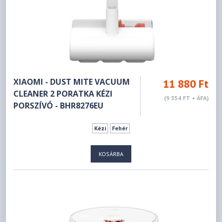
XIAOMI - DUST MITE VACUUM
11 880 Ft
CLEANER 2 PORATKA KÉZI
(9 354 FT + ÁFA)
PORSZÍVÓ - BHR8276EU
Kézi
Fehér
KOSÁRBA