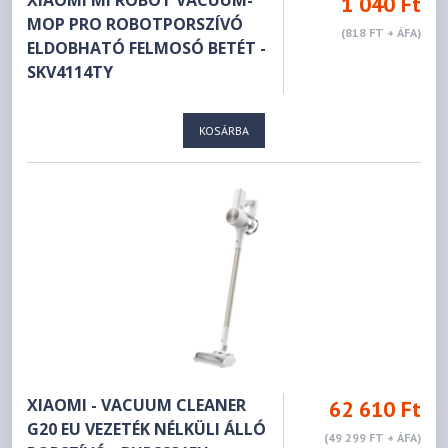
XIAOMI MI ROBOT VACUUM-
1 040 Ft
MOP PRO ROBOTPORSZÍVÓ
(818 FT + ÁFA)
ELDOBHATÓ FELMOSÓ BETÉT -
SKV4114TY
KOSÁRBA
XIAOMI - VACUUM CLEANER
62 610 Ft
G20 EU VEZETÉK NÉLKÜLI ÁLLÓ
(49 299 FT + ÁFA)