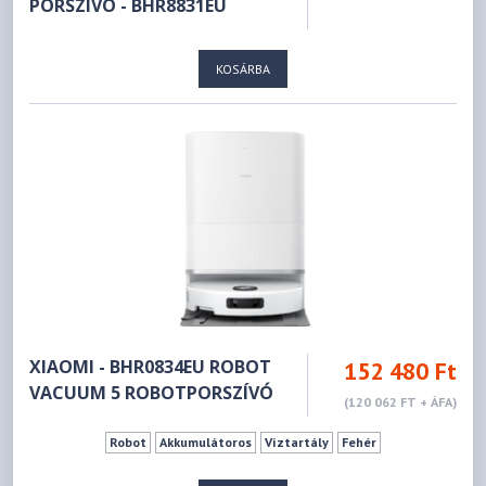
PORSZÍVÓ - BHR8831EU
KOSÁRBA
XIAOMI - BHR0834EU ROBOT
152 480 Ft
VACUUM 5 ROBOTPORSZÍVÓ
(120 062 FT + ÁFA)
Robot
Akkumulátoros
Víztartály
Fehér