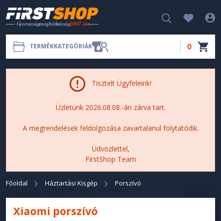
0
TERMÉKKATEGÓRIÁK
Tisztelt Ügyfeleink!
Üzletünk 2026.08.08.-án zárva tart.
A megrendelések feldolgozása zavartalanul folytatódik.
Üdvözlettel,
FirstShop Team
Főoldal
Háztartási Kisgép
Porszívó
Xiaomi porszívó