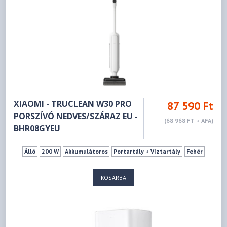
XIAOMI - TRUCLEAN W30 PRO
87 590 Ft
PORSZÍVÓ NEDVES/SZÁRAZ EU -
(68 968 FT + ÁFA)
BHR08GYEU
Álló
200 W
Akkumulátoros
Portartály + Víztartály
Fehér
KOSÁRBA