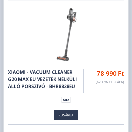
XIAOMI - VACUUM CLEANER
78 990 Ft
G20 MAX EU VEZETÉK NÉLKÜLI
(62 196 FT + ÁFA)
ÁLLÓ PORSZÍVÓ - BHR8828EU
Álló
KOSÁRBA