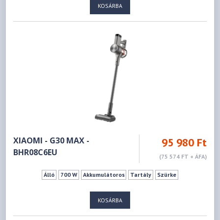
KOSÁRBA
XIAOMI - G30 MAX -
95 980 Ft
BHR08C6EU
(75 574 FT + ÁFA)
Álló
700 W
Akkumulátoros
Tartály
Szürke
KOSÁRBA