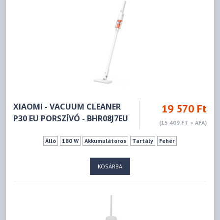
XIAOMI - VACUUM CLEANER
19 570 Ft
P30 EU PORSZÍVÓ - BHR08J7EU
(15 409 FT + ÁFA)
Álló
180 W
Akkumulátoros
Tartály
Fehér
KOSÁRBA