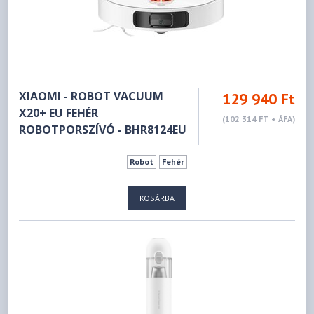
XIAOMI - ROBOT VACUUM
129 940 Ft
X20+ EU FEHÉR
(102 314 FT + ÁFA)
ROBOTPORSZÍVÓ - BHR8124EU
Robot
Fehér
KOSÁRBA