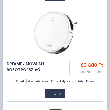
DREAME - MOVA M1
63 600 Ft
ROBOTPORSZÍVÓ
(50 078 FT + ÁFA)
Robot
Akkumulátoros
Portartály + Víztartály
Fehér
KOSÁRBA