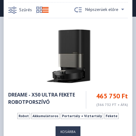
Népszerüek előre
Szűrés
DREAME - X50 ULTRA FEKETE
465 750 Ft
ROBOTPORSZÍVÓ
(366 732 FT + ÁFA)
Robot
Akkumulátoros
Portartály + Víztartály
Fekete
KOSÁRBA