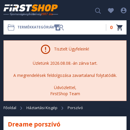
0
TERMÉKKATEGÓRIÁK
Tisztelt Ügyfeleink!
Üzletünk 2026.08.08.-án zárva tart.
A megrendelések feldolgozása zavartalanul folytatódik.
Üdvözlettel,
FirstShop Team
Főoldal
Háztartási Kisgép
Porszívó
Dreame porszívó