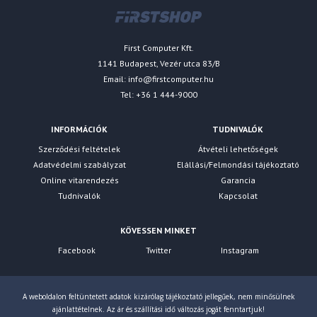
First Computer Kft.
1141 Budapest, Vezér utca 83/B
Email:
info@firstcomputer.hu
Tel: +36 1 444-9000
INFORMÁCIÓK
TUDNIVALÓK
Szerződési feltételek
Átvételi lehetőségek
Adatvédelmi szabályzat
Elállási/Felmondási tájékoztató
Online vitarendezés
Garancia
Tudnivalók
Kapcsolat
KÖVESSEN MINKET
Facebook
Twitter
Instagram
A weboldalon feltüntetett adatok kizárólag tájékoztató jellegűek, nem minősülnek
ajánlattételnek. Az ár és szállítási idő változás jogát fenntartjuk!