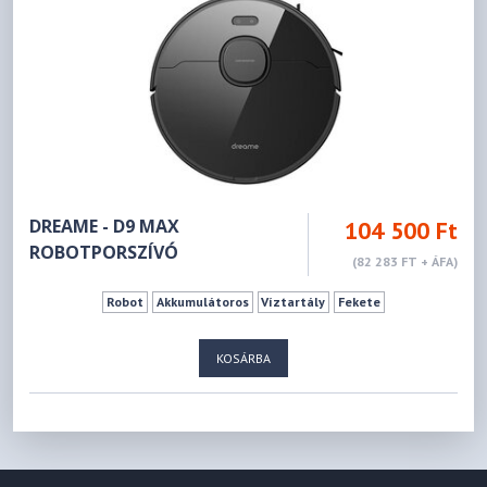
DREAME - D9 MAX
104 500 Ft
ROBOTPORSZÍVÓ
(82 283 FT + ÁFA)
Robot
Akkumulátoros
Víztartály
Fekete
KOSÁRBA