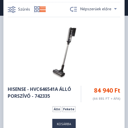
Népszerüek előre
Szűrés
HISENSE - HVC646541A ÁLLÓ
84 940 Ft
PORSZÍVÓ - 742335
(66 881 FT + ÁFA)
Álló
Fekete
KOSÁRBA