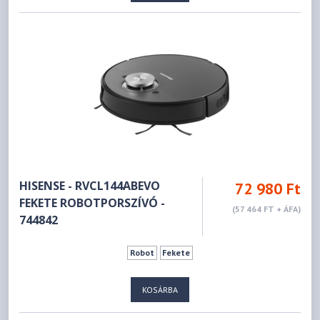
HISENSE - RVCL144ABEVO
72 980 Ft
FEKETE ROBOTPORSZÍVÓ -
(57 464 FT + ÁFA)
744842
Robot
Fekete
KOSÁRBA