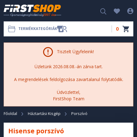
0
TERMÉKKATEGÓRIÁK
Tisztelt Ügyfeleink!
Üzletünk 2026.08.08.-án zárva tart.
A megrendelések feldolgozása zavartalanul folytatódik.
Üdvözlettel,
FirstShop Team
Főoldal
Háztartási Kisgép
Porszívó
Hisense porszívó