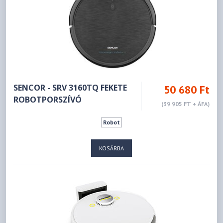
SENCOR - SRV 3160TQ FEKETE
50 680 Ft
ROBOTPORSZÍVÓ
(39 905 FT + ÁFA)
Robot
KOSÁRBA