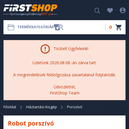
0
TERMÉKKATEGÓRIÁK
Tisztelt Ügyfeleink!
Üzletünk 2026.08.08.-án zárva tart.
A megrendelések feldolgozása zavartalanul folytatódik.
Üdvözlettel,
FirstShop Team
Főoldal
Háztartási Kisgép
Porszívó
Robot porszívó