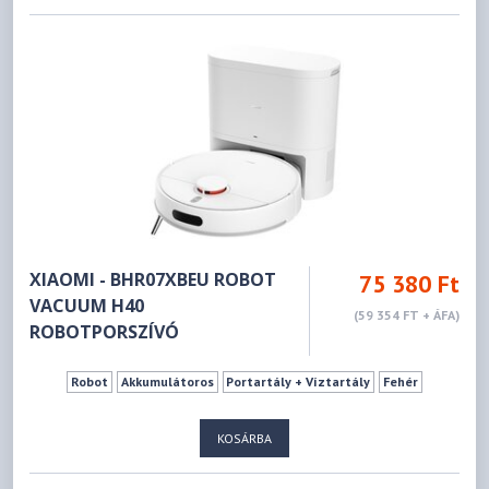
XIAOMI - BHR07XBEU ROBOT
75 380 Ft
VACUUM H40
(59 354 FT + ÁFA)
ROBOTPORSZÍVÓ
Robot
Akkumulátoros
Portartály + Víztartály
Fehér
KOSÁRBA