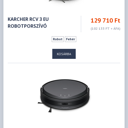
KARCHER RCV 3 EU
129 710 Ft
ROBOTPORSZÍVÓ
(102 133 FT + ÁFA)
Robot
Fehér
KOSÁRBA