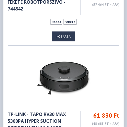
FEKETE ROBOTPORSZÍVÓ -
(57 464 FT + ÁFA)
744842
Robot
Fekete
KOSÁRBA
TP-LINK - TAPO RV30 MAX
61 830 Ft
5300PA HYPER SUCTION
(48 685 FT + ÁFA)