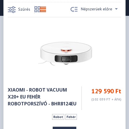
Népszerüek előre
Szűrés
XIAOMI - ROBOT VACUUM
129 590 Ft
X20+ EU FEHÉR
(102 039 FT + ÁFA)
ROBOTPORSZÍVÓ - BHR8124EU
Robot
Fehér