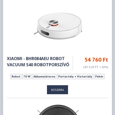
XIAOMI - BHR084AEU ROBOT
54 760 Ft
VACUUM S40 ROBOTPORSZÍVÓ
(43 118 FT + ÁFA)
Robot
70 W
Akkumulátoros
Portartály + Víztartály
Fehér
KOSÁRBA