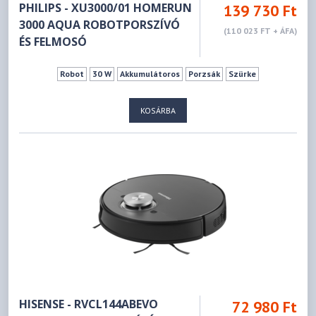
PHILIPS - XU3000/01 HOMERUN
139 730 Ft
3000 AQUA ROBOTPORSZÍVÓ
(110 023 FT + ÁFA)
ÉS FELMOSÓ
Robot
30 W
Akkumulátoros
Porzsák
Szürke
KOSÁRBA
HISENSE - RVCL144ABEVO
72 980 Ft