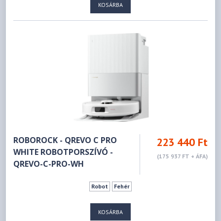
KOSÁRBA
ROBOROCK - QREVO C PRO
223 440 Ft
WHITE ROBOTPORSZÍVÓ -
(175 937 FT + ÁFA)
QREVO-C-PRO-WH
Robot
Fehér
KOSÁRBA