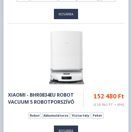
KOSÁRBA
XIAOMI - BHR0834EU ROBOT
152 480 Ft
VACUUM 5 ROBOTPORSZÍVÓ
(120 062 FT + ÁFA)
Robot
Akkumulátoros
Víztartály
Fehér
KOSÁRBA