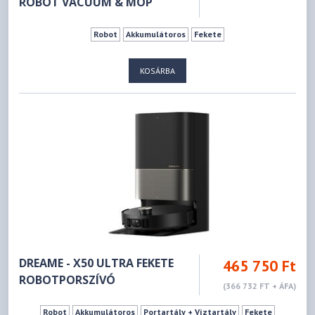
ROBOT VACUUM & MOP
Robot
Akkumulátoros
Fekete
KOSÁRBA
DREAME - X50 ULTRA FEKETE
465 750 Ft
ROBOTPORSZÍVÓ
(366 732 FT + ÁFA)
Robot
Akkumulátoros
Portartály + Víztartály
Fekete