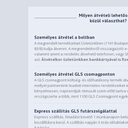
Milyen átvételi lehető
közül választhat?
Személyes átvétel a boltban
A megrendelt termék(ek)et Üzletünkben (1141 Budapes
83/B) tudja átvenni. A megrendelésről visszaigazoló e-
valamint amint a rendelés átvehető telefonon, vagy 
azt.
Átvételkor üzletünkben bankkártyával is fiz
Személyes átvétel GLS csomagponton
A GLS csomagpont költség- és időhatékony termék átv
mellyel partnereink leadott internetes rendeléseiket
kényelmesen, napirendjük ritmusát szem előtt tartva 
országszerte a több, mint 1100 GLS Csomagpont egyik
Express szállítás GLS futárszolgálattal
Express szállítás, feladást követő 1 munkanapon bel
kiszállításra kerül. A szállítás napján 3 órás időablako
futárcég.