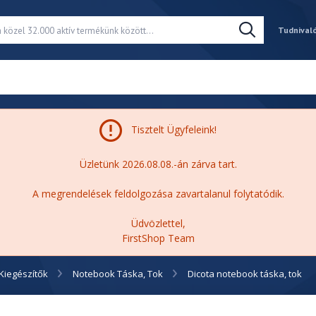
Tudnival
Tisztelt Ügyfeleink!
Üzletünk 2026.08.08.-án zárva tart.
A megrendelések feldolgozása zavartalanul folytatódik.
Üdvözlettel,
FirstShop Team
Kiegészítők
Notebook Táska, Tok
Dicota notebook táska, tok