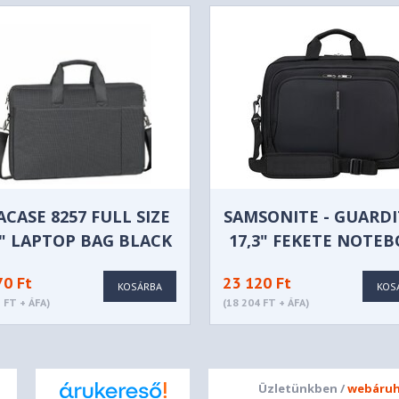
ACASE 8257 FULL SIZE
SAMSONITE - GUARDIT
3" LAPTOP BAG BLACK
17,3" FEKETE NOTE
TÁSKA - 155202-10
70 Ft
23 120 Ft
KOSÁRBA
KOS
 FT + ÁFA)
(18 204 FT + ÁFA)
Üzletünkben /
webáruh