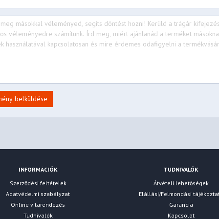
mény belküldése
INFORMÁCIÓK
TUDNIVALÓK
Szerződési feltételek
Átvételi lehetőségek
Adatvédelmi szabályzat
Elállási/Felmondási tájékozta
Online vitarendezés
Garancia
Tudnivalók
Kapcsolat