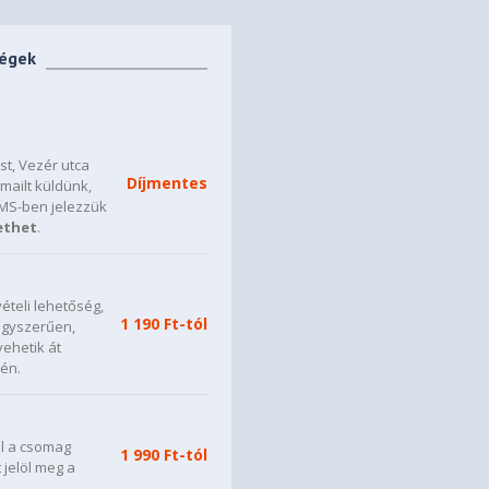
ségek
t, Vezér utca
Díjmentes
mailt küldünk,
SMS-ben jelezzük
ethet
.
ételi lehetőség,
1 190 Ft-tól
 egyszerűen,
vehetik át
én.
ül a csomag
1 990 Ft-tól
t jelöl meg a