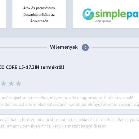
Árak és paraméterek
összehasonlítása az
Árukeresőn
Vélemények
0
CO CORE 15-17.3IN
termékről!