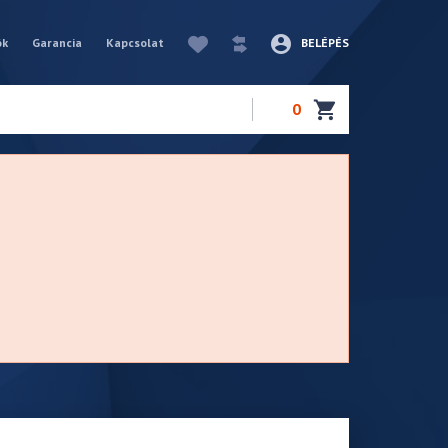
ók
Garancia
Kapcsolat
BELÉPÉS
0