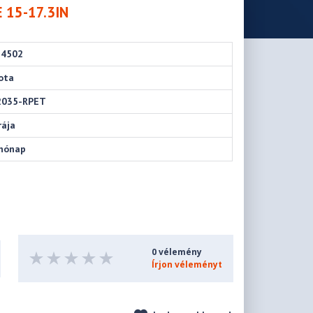
 15-17.3IN
34502
ota
2035-RPET
rája
hónap
0 vélemény
Írjon véleményt