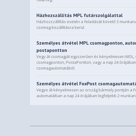
Házhozszállítás MPL futárszolgálattal
Házhozszállítás esetén a feladását követő 3 munkan
csomag kiszállításra kerül.
Személyes átvétel MPL csomagponton, auto
postapontton
Vegy át csomagját egyszerűen és kényelmesen MOL
csomagponton, PostaPontton, vagy a nap 24 órájába
csomagautomatából.
Személyes átvétel FoxPost csomagautomat
Vegye át kényelmesen az ország bármely pontján a F
automatáiban a nap 24 órájában legfeljebb 2 munkan