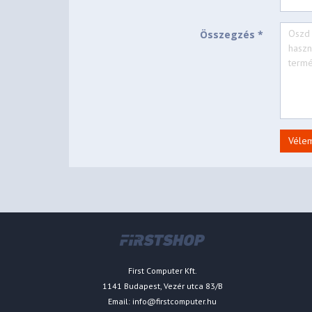
Összegzés *
Véle
First Computer Kft.
1141 Budapest, Vezér utca 83/B
Email:
info@firstcomputer.hu