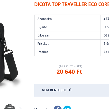
DICOTA TOP TRAVELLER ECO CORE
Azonosító
#2
Gyártó
Dic
Cikkszám
D3
Frissítve
2 ó
Jótállás
24 
(16 251 FT + ÁFA)
20 640 Ft
NEM RENDELHETŐ