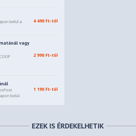
4 490 Ft-tól
apon belül a
matánál vagy
2 990 Ft-tól
, COOP
n
ánál
1 190 Ft-tól
oxPost
apon belül.
EZEK IS ÉRDEKELHETIK