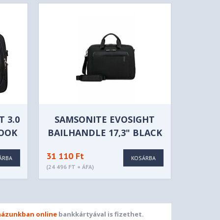
 3.0
SAMSONITE EVOSIGHT
BOOK
BAILHANDLE 17,3" BLACK
41
31 110 Ft
ÁRBA
KOSÁRBA
(24 496 FT + ÁFA)
ázunkban online
bankkártyával is fizethet.