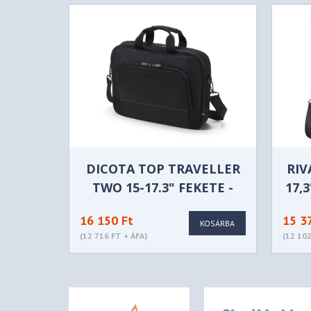
DICOTA TOP TRAVELLER
RIV
TWO 15-17.3" FEKETE -
17,
D3250805
16 150 Ft
15 3
KOSÁRBA
(12 716 FT + ÁFA)
(12 102