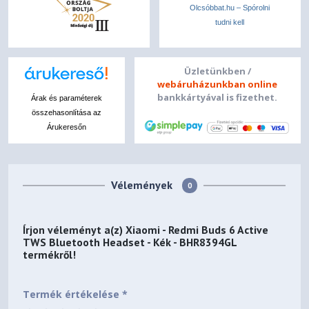
Olcsóbbat.hu – Spórolni
tudni kell
Üzletünkben /
webáruházunkban online
bankkártyával is fizethet.
Árak és paraméterek
összehasonlítása az
Árukeresőn
Vélemények
0
Írjon véleményt a(z)
Xiaomi - Redmi Buds 6 Active
TWS Bluetooth Headset - Kék - BHR8394GL
termékről!
Termék értékelése *