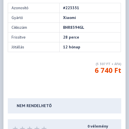
Azonosító
#223351
Gyártó
Xiaomi
Cikkszám
BHR8394GL
Frissítve
28 perce
Jótállás
12 hónap
(5 307 FT + ÁFA)
6 740 Ft
NEM RENDELHETŐ
0 vélemény