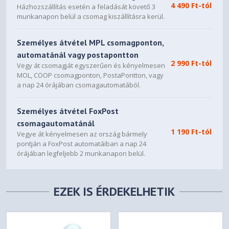
4 490 Ft-tól
Házhozszállítás esetén a feladását követő 3
munkanapon belül a csomag kiszállításra kerül.
Személyes átvétel MPL csomagponton,
automatánál vagy postapontton
2 990 Ft-tól
Vegy át csomagját egyszerűen és kényelmesen
MOL, COOP csomagponton, PostaPontton, vagy
a nap 24 órájában csomagautomatából.
Személyes átvétel FoxPost
csomagautomatánál
1 190 Ft-tól
Vegye át kényelmesen az ország bármely
pontján a FoxPost automatáiban a nap 24
órájában legfeljebb 2 munkanapon belül.
EZEK IS ÉRDEKELHETIK