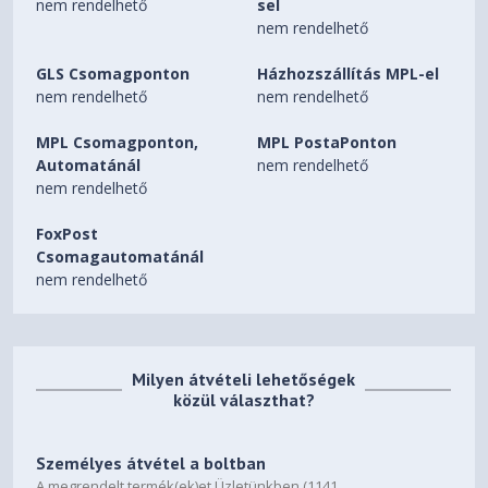
nem rendelhető
sel
nem rendelhető
GLS Csomagponton
Házhozszállítás MPL-el
nem rendelhető
nem rendelhető
MPL Csomagponton,
MPL PostaPonton
Automatánál
nem rendelhető
nem rendelhető
FoxPost
Csomagautomatánál
nem rendelhető
Milyen átvételi lehetőségek
közül választhat?
Személyes átvétel a boltban
A megrendelt termék(ek)et Üzletünkben (1141