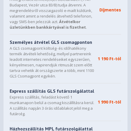
Budapest, Vezér utca 83/B) tudja átvenni. A
Díjmentes
megrendelésről visszaigazoló e-mailt küldünk,
valamint amint a rendelés átvehető telefonon,
vagy SMS-ben jelezzük azt.
Átvételkor
üzletünkben bankkártyával is fizethet
.
Személyes átvétel GLS csomagponton
A GLS csomagpont költség- és időhatékony
termék átvételi lehetőség, mellyel partnereink
1 190 Ft-tól
leadott internetes rendeléseiket egyszerűen,
kényelmesen, napirendjük ritmusát szem előtt
tartva vehetik át országszerte a több, mint 1100
GLS Csomagpont egyikén.
Express szállítás GLS futárszolgálattal
Express szállítás, feladást követő 1
1 990 Ft-tól
munkanapon belül a csomag kiszállításra kerül.
A szállítás napján 3 órás időablakot jelöl meg a
futárcég.
Házhozszállítás MPL futárszolgálattal