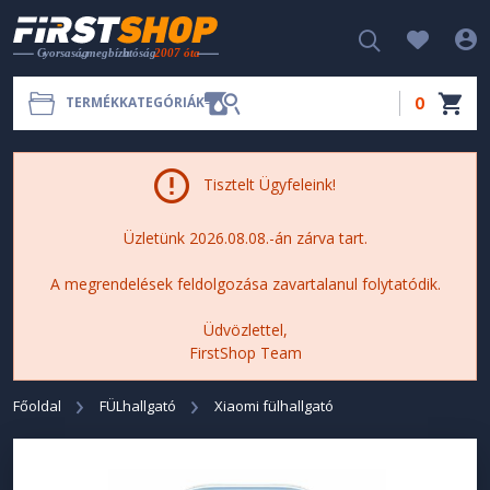
0
TERMÉKKATEGÓRIÁK
Tisztelt Ügyfeleink!
Üzletünk 2026.08.08.-án zárva tart.
A megrendelések feldolgozása zavartalanul folytatódik.
Üdvözlettel,
FirstShop Team
Főoldal
FÜLhallgató
Xiaomi fülhallgató