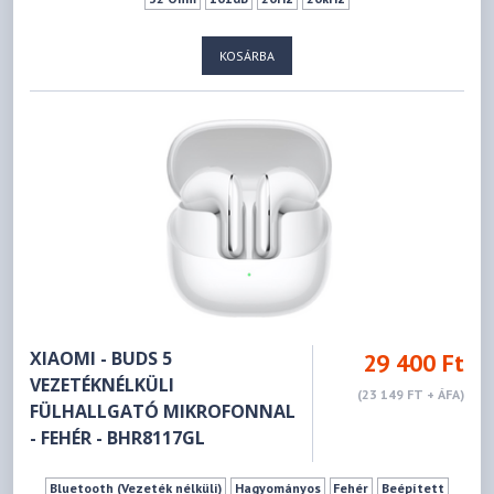
KOSÁRBA
XIAOMI - BUDS 5
29 400 Ft
VEZETÉKNÉLKÜLI
(23 149 FT + ÁFA)
FÜLHALLGATÓ MIKROFONNAL
- FEHÉR - BHR8117GL
Bluetooth (Vezeték nélküli)
Hagyományos
Fehér
Beépített