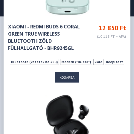
XIAOMI - REDMI BUDS 6 CORAL
12 850 Ft
GREEN TRUE WIRELESS
(10 118 FT + ÁFA)
BLUETOOTH ZÖLD
FÜLHALLGATÓ - BHR9245GL
Bluetooth (Vezeték nélküli)
Modern ("In-ear")
Zöld
Beépített
KOSÁRBA