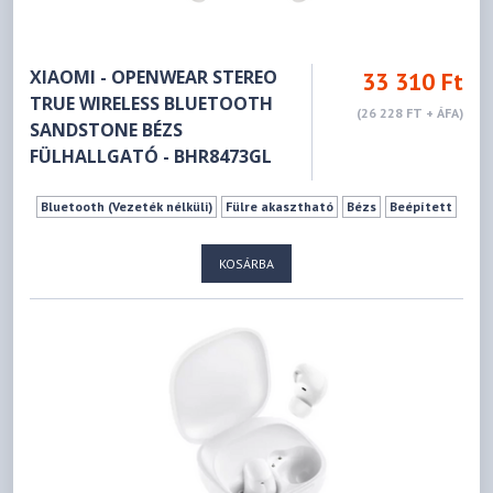
XIAOMI - OPENWEAR STEREO
33 310 Ft
TRUE WIRELESS BLUETOOTH
(26 228 FT + ÁFA)
SANDSTONE BÉZS
FÜLHALLGATÓ - BHR8473GL
Bluetooth (Vezeték nélküli)
Fülre akasztható
Bézs
Beépített
KOSÁRBA