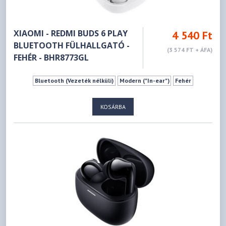
XIAOMI - REDMI BUDS 6 PLAY
4 540 Ft
BLUETOOTH FÜLHALLGATÓ -
(3 574 FT + ÁFA)
FEHÉR - BHR8773GL
Bluetooth (Vezeték nélküli)
Modern ("In-ear")
Fehér
KOSÁRBA