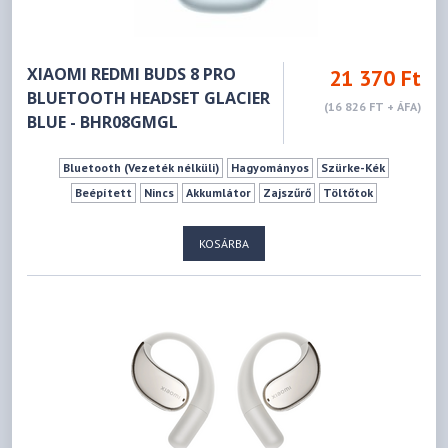
XIAOMI REDMI BUDS 8 PRO
21 370 Ft
BLUETOOTH HEADSET GLACIER
(16 826 FT + ÁFA)
BLUE - BHR08GMGL
Bluetooth (Vezeték nélküli)
Hagyományos
Szürke-Kék
Beépített
Nincs
Akkumlátor
Zajszűrő
Töltőtok
KOSÁRBA