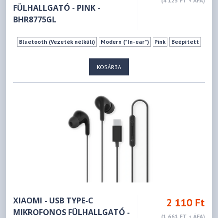
(4 125 FT + ÁFA)
FÜLHALLGATÓ - PINK -
BHR8775GL
Bluetooth (Vezeték nélküli)
Modern ("In-ear")
Pink
Beépített
KOSÁRBA
XIAOMI - USB TYPE-C
2 110 Ft
MIKROFONOS FÜLHALLGATÓ -
(1 661 FT + ÁFA)