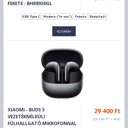
FEKETE - BHR8930GL
USB-Type C
Modern ("In-ear")
Fekete
Beépített
KOSÁRBA
XIAOMI - BUDS 5
29 400 Ft
VEZETÉKNÉLKÜLI
(23 149 FT + ÁFA)
FÜLHALLGATÓ MIKROFONNAL