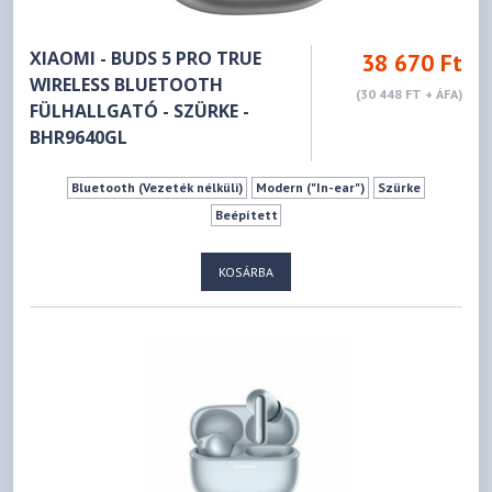
XIAOMI - BUDS 5 PRO TRUE
38 670 Ft
WIRELESS BLUETOOTH
(30 448 FT + ÁFA)
FÜLHALLGATÓ - SZÜRKE -
BHR9640GL
Bluetooth (Vezeték nélküli)
Modern ("In-ear")
Szürke
Beépített
KOSÁRBA