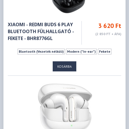
XIAOMI - REDMI BUDS 6 PLAY
3 620 Ft
BLUETOOTH FÜLHALLGATÓ -
(2 850 FT + ÁFA)
FEKETE - BHR8776GL
Bluetooth (Vezeték nélküli)
Modern ("In-ear")
Fekete
KOSÁRBA