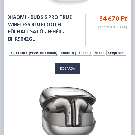
XIAOMI - BUDS 5 PRO TRUE
34 670 Ft
WIRELESS BLUETOOTH
(27 299 FT + ÁFA)
FÜLHALLGATÓ - FEHÉR -
BHR9642GL
Bluetooth (Vezeték nélküli)
Modern ("In-ear")
Fehér
Beépített
KOSÁRBA