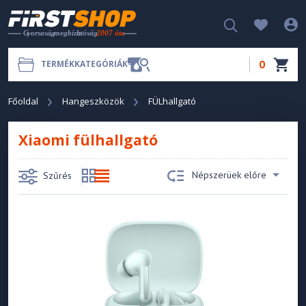
0
TERMÉKKATEGÓRIÁK
Főoldal
Hangeszközök
FÜLhallgató
Xiaomi fülhallgató
Népszerüek előre
Szűrés