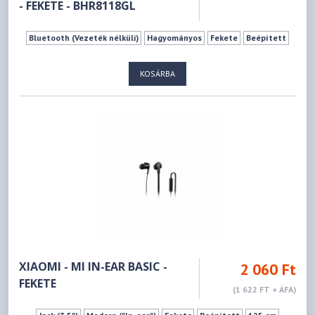
- FEKETE - BHR8118GL
Bluetooth (Vezeték nélküli)
Hagyományos
Fekete
Beépített
KOSÁRBA
XIAOMI - MI IN-EAR BASIC -
2 060 Ft
FEKETE
(1 622 FT + ÁFA)