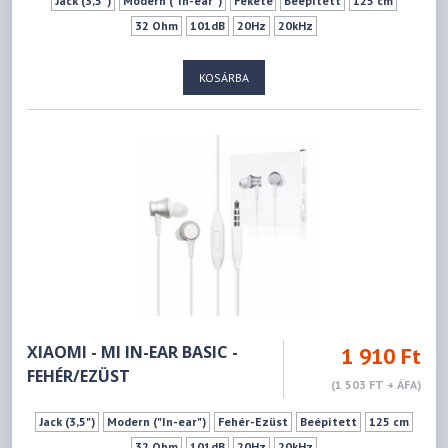
Jack (3,5")
Modern ("In-ear")
Fekete
Beépített
125 cm
32 Ohm
101dB
20Hz
20kHz
KOSÁRBA
XIAOMI - MI IN-EAR BASIC -
1 910 Ft
FEHÉR/EZÜST
(1 503 FT + ÁFA)
Jack (3,5")
Modern ("In-ear")
Fehér-Ezüst
Beépített
125 cm
32 Ohm
101dB
20Hz
20kHz