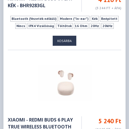
KÉK - BHR9283GL
(3 244 FT + ÁFA)
Bluetooth (Vezeték nélküli)
Modern ("In-ear")
Kék
Beépített
Nincs
IPX4 Vízállóság
Töltőtok
16 Ohm
20Hz
20kHz
KOSÁRBA
XIAOMI - REDMI BUDS 6 PLAY
5 240 Ft
TRUE WIRELESS BLUETOOTH