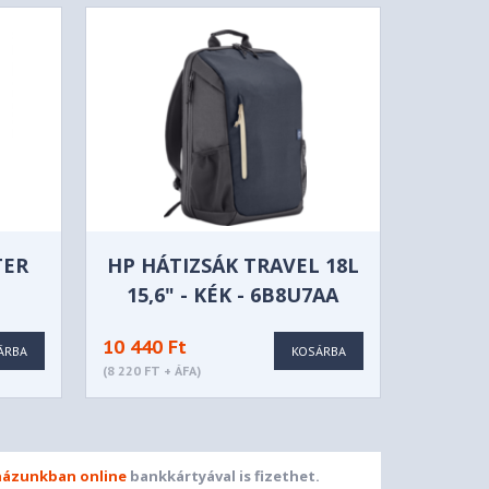
TER
HP HÁTIZSÁK TRAVEL 18L
15,6" - KÉK - 6B8U7AA
OOK
10 440 Ft
5GL
ÁRBA
KOSÁRBA
(8 220 FT + ÁFA)
ázunkban online
bankkártyával is fizethet.