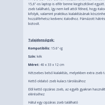
15,6”-os laptop is elfér benne kiegészítőivel együtt
zseb található, így nem kell attól félned, hogy ital
kifolyik, valamint praktikus kialakításának köszö
hozzáférhetsz kedvenc italodhoz. Párnázott hátré
biztosít.
Tulajdonságok:
Kompatibilis:
15.6"-ig
Szín:
kék
Méret:
40 x 33 x 12 cm
Kétzsebes belső kialakítás, melyekben extra zseb t
Kettő oldalsó zseb kulacs tárolásához
Elől kettő cipzáras zseb, az egyéb gyakran használ
eléréséhez
Hátul egy cipzáras zseb található