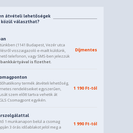
en átvételi lehetőségek
közül választhat?
ban
etünkben (1141 Budapest, Vezér utca
Díjmentes
lésről visszaigazoló e-mailt küldünk,
hető telefonon, vagy SMS-ben jelezzük
bankkártyával is fizethet
.
csomagponton
dőhatékony termék átvételi lehetőség,
1 190 Ft-tól
ternetes rendeléseiket egyszerűen,
sát szem előtt tartva vehetik át
0 GLS Csomagpont egyikén.
árszolgálattal
vető 1 munkanapon belül a csomag
1 990 Ft-tól
napján 3 órás időablakot jelöl meg a