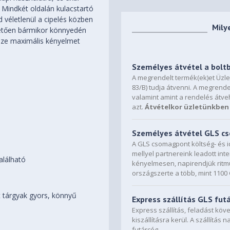
. Mindkét oldalán kulacstartó
od véletlenül a cipelés közben
Mily
nhetően bármikor könnyedén
sze maximális kényelmet
Személyes átvétel a bolt
A megrendelt termék(ek)et Üzl
83/B) tudja átvenni. A megrende
valamint amint a rendelés átve
azt.
Átvételkor üzletünkben 
Személyes átvétel GLS 
A GLS csomagpont költség- és i
mellyel partnereink leadott in
alálható
kényelmesen, napirendjük ritmu
országszerte a több, mint 110
t tárgyak gyors, könnyű
Express szállítás GLS fut
Express szállítás, feladást kö
kiszállításra kerül. A szállítás 
futárcég.