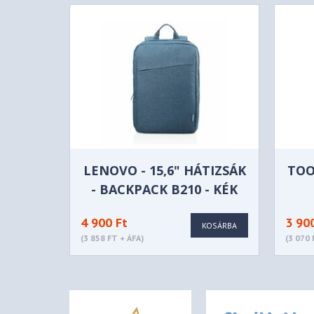
LENOVO - 15,6" HÁTIZSÁK
TOO
- BACKPACK B210 - KÉK
4 900 Ft
3 90
KOSÁRBA
(3 858 FT + ÁFA)
(3 070 