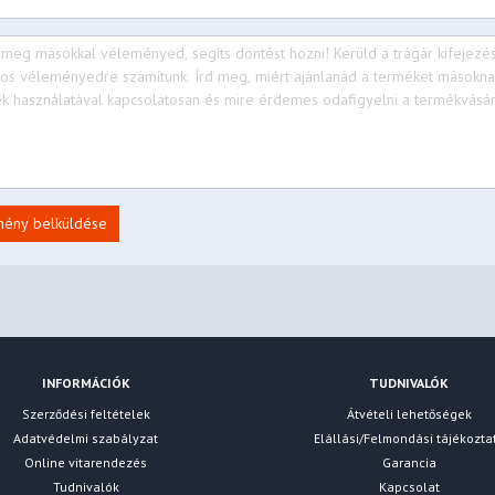
mény belküldése
INFORMÁCIÓK
TUDNIVALÓK
Szerződési feltételek
Átvételi lehetőségek
Adatvédelmi szabályzat
Elállási/Felmondási tájékozta
Online vitarendezés
Garancia
Tudnivalók
Kapcsolat