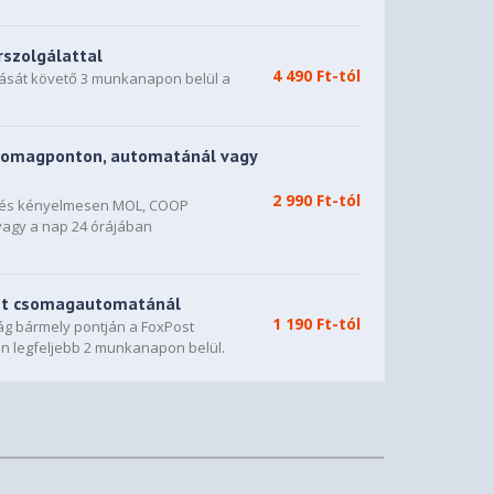
rszolgálattal
4 490 Ft-tól
dását követő 3 munkanapon belül a
somagponton, automatánál vagy
2 990 Ft-tól
n és kényelmesen MOL, COOP
vagy a nap 24 órájában
st csomagautomatánál
1 190 Ft-tól
g bármely pontján a FoxPost
n legfeljebb 2 munkanapon belül.