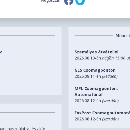
Megosztás:
Mikor 
ka
Személyes átvétellel
2026.08.10-én
hétfőn 15:00 u
GLS Csomagponton
2026.08.11-én
(kedden)
MPL Csomagponton,
Automatánál
2026.08.12-én
(szerdán)
FoxPost Csomagautomatá
2026.08.12-én
(szerdán)
pi használatra, és akár