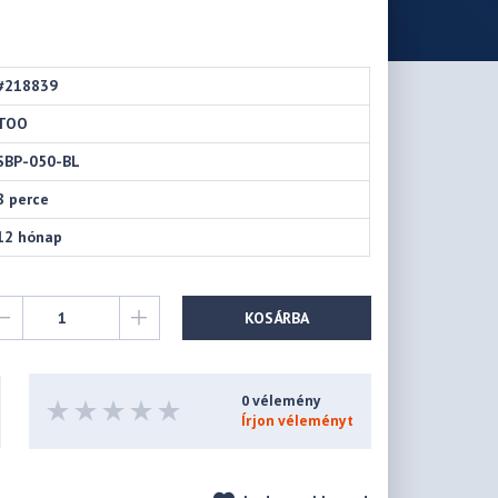
#218839
TOO
SBP-050-BL
8 perce
12 hónap
KOSÁRBA
0 vélemény
Írjon véleményt