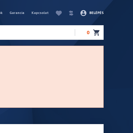
ók
Garancia
Kapcsolat
BELÉPÉS
0