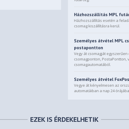
Házhozszállítás MPL futá
Házhozszállítás esetén a fela
csomag kiszállításra kerül.
Személyes átvétel MPL c
postapontton
Vegy át csomagját egyszerűe
csomagponton, PostaPontton, 
csomagautomatából.
Személyes átvétel FoxPo
Vegye át kényelmesen az orszá
automatáiban a nap 24 órájába
EZEK IS ÉRDEKELHETIK