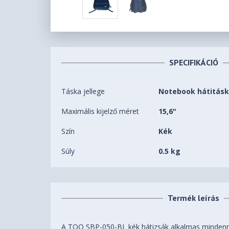
SPECIFIKÁCIÓ
Táska jellege
Notebook hátitás
Maximális kijelző méret
15,6"
Szín
Kék
Súly
0.5 kg
Termék leírás
A TOO SBP-050-BL kék hátizsák alkalmas mindenna