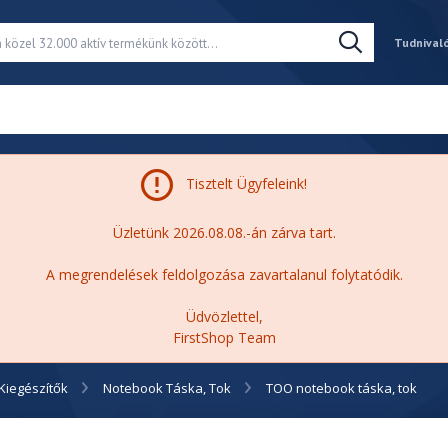
Tudnival
Tisztelt Ügyfeleink!
Üzletünk 2026.08.08.-án zárva tart.
A megrendelések feldolgozása zavartalanul folytatódik.
Üdvözlettel,
FirstShop Team
Kiegészítők
Notebook Táska, Tok
TOO notebook táska, tok