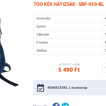
TOO KÉK HÁTIZSÁK - SBP-050-BL
Azonosító
Gyártó
Cikkszám
Frissítve
Jótállás
(4 322 FT + ÁFA)
5 490 Ft
RENDELÉSRE, 1 munkanap