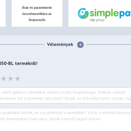
Árak és paraméterek
összehasonlítása az
Árukeresőn
Vélemények
0
-050-BL
termékről!