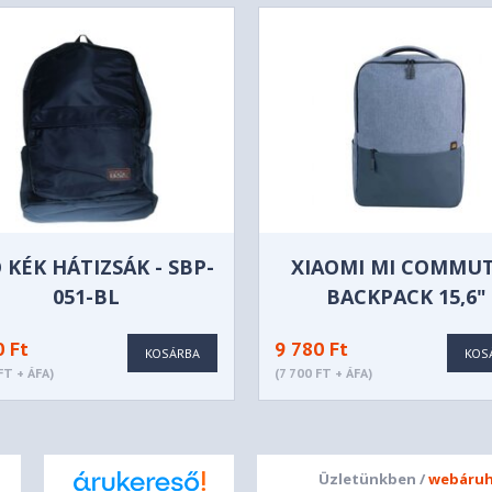
 KÉK HÁTIZSÁK - SBP-
XIAOMI MI COMMU
051-BL
BACKPACK 15,6"
VILÁGOSKÉK NOTEB
0 Ft
9 780 Ft
HÁTIZSÁK - BHR490
KOSÁRBA
KOS
FT + ÁFA)
(7 700 FT + ÁFA)
Üzletünkben /
webáruh