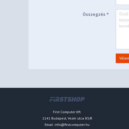
Összegzés *
Véle
First Computer Kft.
1141 Budapest, Vezér utca 83/B
Email:
info@firstcomputer.hu