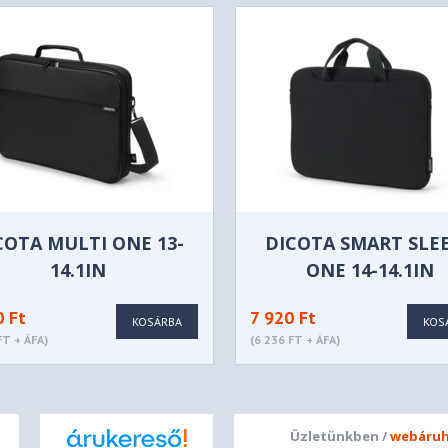
COTA MULTI ONE 13-
DICOTA SMART SLE
14.1IN
ONE 14-14.1IN
0 Ft
7 920 Ft
KOSÁRBA
KOS
FT + ÁFA)
(6 236 FT + ÁFA)
Üzletünkben /
webáruh