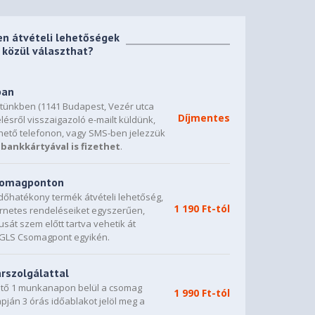
en átvételi lehetőségek
közül választhat?
ban
etünkben (1141 Budapest, Vezér utca
Díjmentes
lésről visszaigazoló e-mailt küldünk,
hető telefonon, vagy SMS-ben jelezzük
bankkártyával is fizethet
.
csomagponton
dőhatékony termék átvételi lehetőség,
1 190 Ft-tól
ternetes rendeléseiket egyszerűen,
sát szem előtt tartva vehetik át
0 GLS Csomagpont egyikén.
árszolgálattal
vető 1 munkanapon belül a csomag
1 990 Ft-tól
napján 3 órás időablakot jelöl meg a