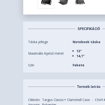
SPECIFIKÁCIÓ
Táska jellege
Notebook táska
13"
Maximális kijelző méret
14,1"
Szín
Fekete
Termék leírás
Cikknév: Targus Classic+ Clamshell Case - CN41
Anyaga: Polyester