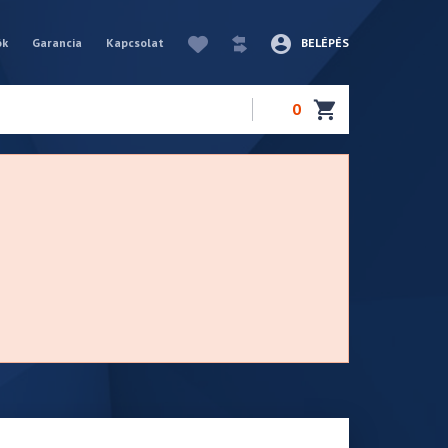
ók
Garancia
Kapcsolat
BELÉPÉS
0