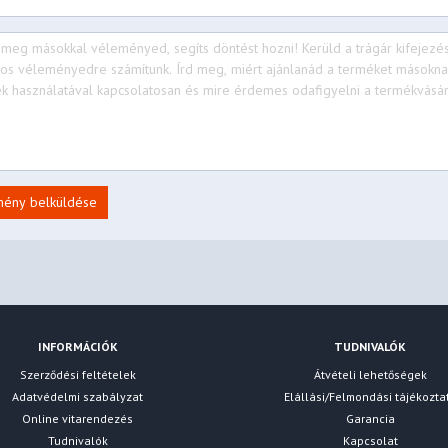
mény belküldése
INFORMÁCIÓK
TUDNIVALÓK
Szerződési feltételek
Átvételi lehetőségek
Adatvédelmi szabályzat
Elállási/Felmondási tájékozta
Online vitarendezés
Garancia
Tudnivalók
Kapcsolat