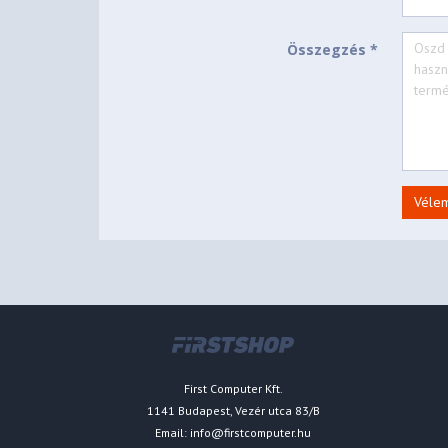
Összegzés *
Véle
First Computer Kft.
1141 Budapest, Vezér utca 83/B
Email:
info@firstcomputer.hu