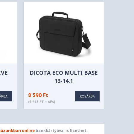
EVE
DICOTA ECO MULTI BASE
13-14.1
8 590 Ft
ÁRBA
KOSÁRBA
(6 763 FT + ÁFA)
ázunkban online
bankkártyával is fizethet.