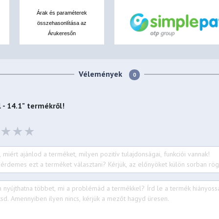
Árak és paraméterek
összehasonlítása az
Árukeresőn
Vélemények
0
 - 14.1"
termékről!