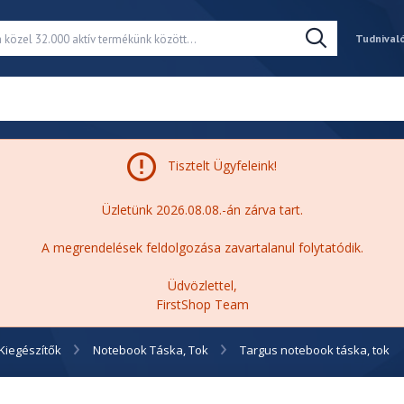
Tudnival
Tisztelt Ügyfeleink!
Üzletünk 2026.08.08.-án zárva tart.
A megrendelések feldolgozása zavartalanul folytatódik.
Üdvözlettel,
FirstShop Team
Kiegészítők
Notebook Táska, Tok
Targus notebook táska, tok