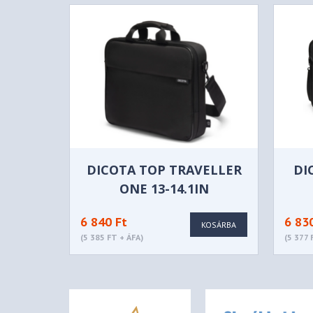
DICOTA TOP TRAVELLER
DI
ONE 13-14.1IN
6 840 Ft
6 83
KOSÁRBA
(5 385 FT + ÁFA)
(5 377 