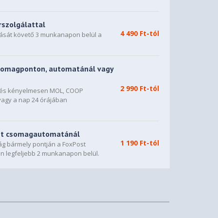
rszolgálattal
4 490 Ft-tól
dását követő 3 munkanapon belül a
somagponton, automatánál vagy
2 990 Ft-tól
n és kényelmesen MOL, COOP
vagy a nap 24 órájában
st csomagautomatánál
1 190 Ft-tól
g bármely pontján a FoxPost
n legfeljebb 2 munkanapon belül.