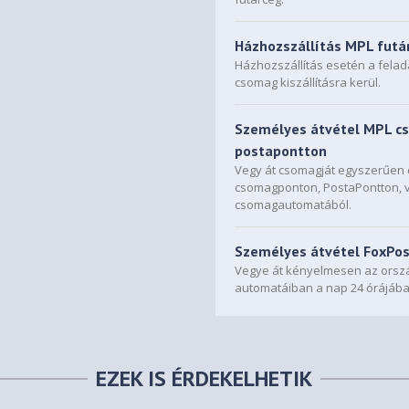
Házhozszállítás MPL futá
Házhozszállítás esetén a fela
csomag kiszállításra kerül.
Személyes átvétel MPL c
postapontton
Vegy át csomagját egyszerűe
csomagponton, PostaPontton, 
csomagautomatából.
Személyes átvétel FoxPo
Vegye át kényelmesen az orszá
automatáiban a nap 24 órájába
EZEK IS ÉRDEKELHETIK