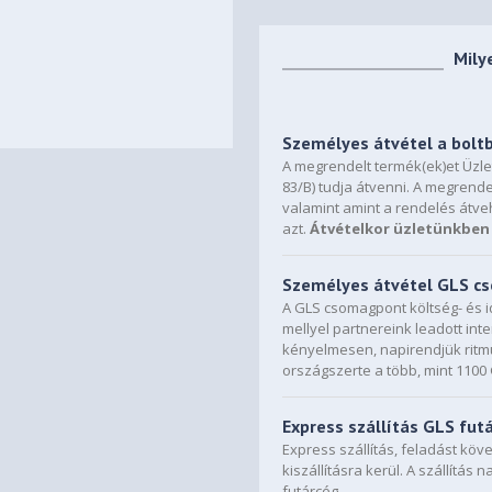
Mily
Személyes átvétel a bolt
A megrendelt termék(ek)et Üzl
83/B) tudja átvenni. A megrende
valamint amint a rendelés átve
azt.
Átvételkor üzletünkben 
Személyes átvétel GLS 
A GLS csomagpont költség- és i
mellyel partnereink leadott in
kényelmesen, napirendjük ritmu
országszerte a több, mint 110
Express szállítás GLS fut
Express szállítás, feladást kö
kiszállításra kerül. A szállítás 
futárcég.