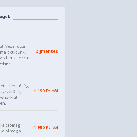
ségek
t, Vezér utca
Díjmentes
mailt küldünk,
SMS-ben jelezzük
ethet
.
ételi lehetőség,
1 190 Ft-tól
 egyszerűen,
vehetik át
én.
ül a csomag
1 990 Ft-tól
t jelöl meg a