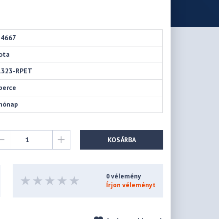
34667
ota
1323-RPET
perce
hónap
KOSÁRBA
0 vélemény
Írjon véleményt