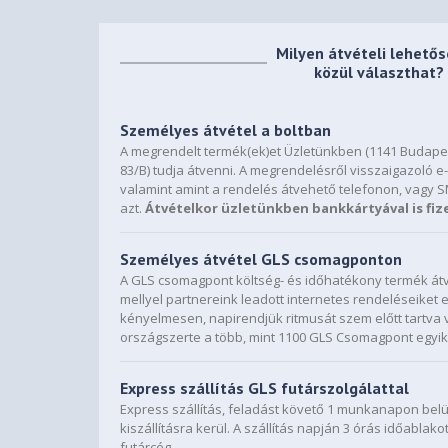
Milyen átvételi lehető
közül választhat?
Személyes átvétel a boltban
A megrendelt termék(ek)et Üzletünkben (1141 Budapes
83/B) tudja átvenni. A megrendelésről visszaigazoló e-
valamint amint a rendelés átvehető telefonon, vagy 
azt.
Átvételkor üzletünkben bankkártyával is fiz
Személyes átvétel GLS csomagponton
A GLS csomagpont költség- és időhatékony termék átv
mellyel partnereink leadott internetes rendeléseiket
kényelmesen, napirendjük ritmusát szem előtt tartva 
országszerte a több, mint 1100 GLS Csomagpont egyik
Express szállítás GLS futárszolgálattal
Express szállítás, feladást követő 1 munkanapon bel
kiszállításra kerül. A szállítás napján 3 órás időablako
futárcég.