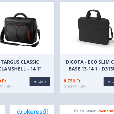
TARGUS CLASSIC
DICOTA - ECO SLIM 
CLAMSHELL - 14.1"
BASE 13-14.1 - D313
RPET
0 Ft
8 750 Ft
KOSÁRBA
KOS
FT + ÁFA)
(6 889 FT + ÁFA)
Üzletünkben /
webáruh