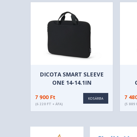
DICOTA SMART SLEEVE
ONE 14-14.1IN
7 900 Ft
7 48
KOSÁRBA
(6 220 FT + ÁFA)
(5 889 