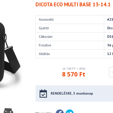
DICOTA ECO MULTI BASE 13-14.1
Azonosító
#2
Gyártó
Dic
Cikkszám
D3
Frissítve
56 
Jótállás
12 
(6 748 FT + ÁFA)
8 570 Ft
RENDELÉSRE, 3 munkanap