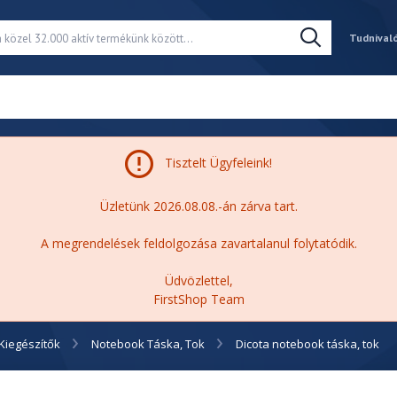
Tudnival
Tisztelt Ügyfeleink!
Üzletünk 2026.08.08.-án zárva tart.
A megrendelések feldolgozása zavartalanul folytatódik.
Üdvözlettel,
FirstShop Team
Kiegészítők
Notebook Táska, Tok
Dicota notebook táska, tok