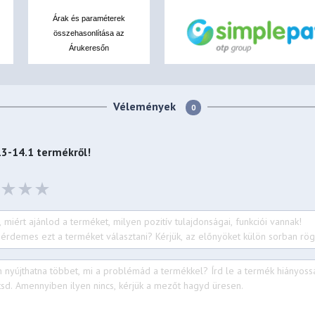
Árak és paraméterek
összehasonlítása az
Árukeresőn
Vélemények
0
13-14.1
termékről!