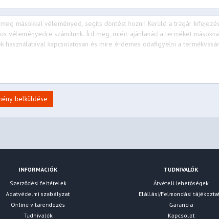
mény belküldése
INFORMÁCIÓK
TUDNIVALÓK
Szerződési feltételek
Átvételi lehetőségek
Adatvédelmi szabályzat
Elállási/Felmondási tájékozta
Online vitarendezés
Garancia
Tudnivalók
Kapcsolat