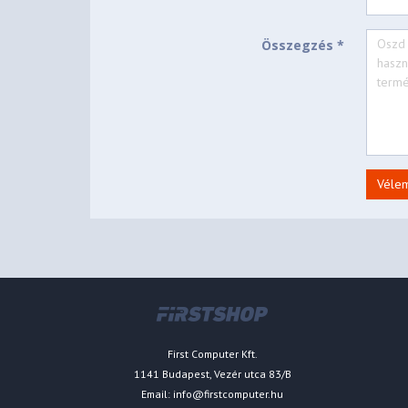
Összegzés *
Véle
First Computer Kft.
1141 Budapest, Vezér utca 83/B
Email:
info@firstcomputer.hu