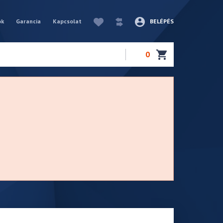
ók
Garancia
Kapcsolat
BELÉPÉS
0