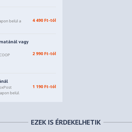
4 490 Ft-tól
apon belül a
matánál vagy
2 990 Ft-tól
, COOP
n
ánál
1 190 Ft-tól
oxPost
apon belül.
EZEK IS ÉRDEKELHETIK