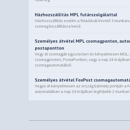
Házhozszállítás MPL futárszolgálattal
Házhozszállítás esetén a feladását követő 3 munkan
csomag kiszállításra kerül.
Személyes átvétel MPL csomagponton, auto
postapontton
Vegy át csomagját egyszerűen és kényelmesen MOL
csomagponton, PostaPontton, vagy a nap 24 órájába
csomagautomatából.
Személyes átvétel FoxPost csomagautomat
Vegye át kényelmesen az ország bármely pontján a F
automatáiban a nap 24 órájában legfeljebb 2 munkan