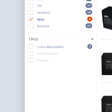
+1
FSP
+3
Gembird
8
Njoy
+1
Noname
TÍPUS
7
Csere akkumulátor
Szerelőkészlet
Érzékelő