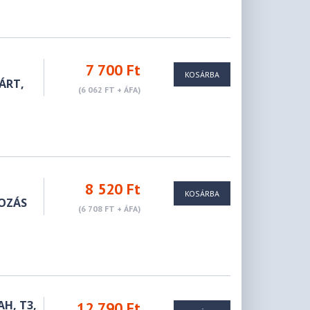
7 700 Ft
KOSÁRBA
ZÁRT,
(6 062 FT + ÁFA)
8 520 Ft
KOSÁRBA
DOZÁS
(6 708 FT + ÁFA)
H, T3,
12 790 Ft