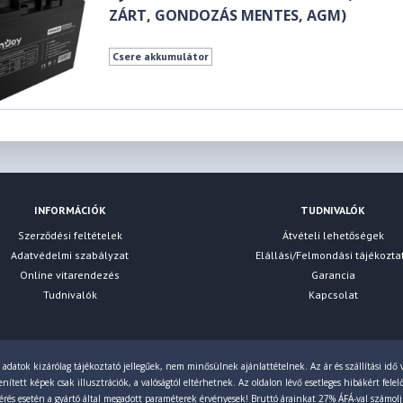
ZÁRT, GONDOZÁS MENTES, AGM)
Csere akkumulátor
INFORMÁCIÓK
TUDNIVALÓK
Szerződési feltételek
Átvételi lehetőségek
Adatvédelmi szabályzat
Elállási/Felmondási tájékozta
Online vitarendezés
Garancia
Tudnivalók
Kapcsolat
 adatok kizárólag tájékoztató jellegűek, nem minősülnek ajánlattételnek. Az ár és szállítási idő v
ített képek csak illusztrációk, a valóságtól eltérhetnek. Az oldalon lévő esetleges hibákért fele
érés esetén a gyártó által megadott paraméterek érvényesek! Bruttó árainkat 27% ÁFÁ-val számol