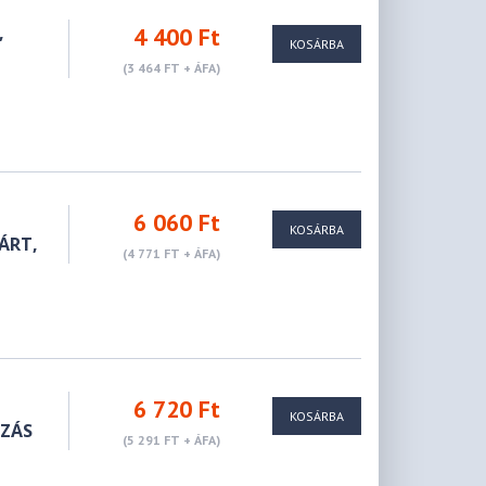
,
4 400 Ft
KOSÁRBA
(3 464 FT + ÁFA)
6 060 Ft
KOSÁRBA
ZÁRT,
(4 771 FT + ÁFA)
6 720 Ft
KOSÁRBA
OZÁS
(5 291 FT + ÁFA)