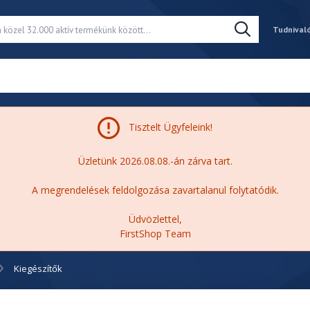
Tudnival
Tisztelt Ügyfeleink!
Üzletünk 2026.08.08.-án zárva tart.
A megrendelések feldolgozása zavartalanul folytatódik.
Üdvözlettel,
FirstShop Team
Kiegészítők