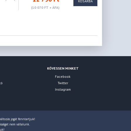
KOSÁRBA
(10 070 FT + ÁFA)
KÖVESSEN MINKET
Facebook
tó
Twitter
Instagram
áltozás jogát fenntartjuk!
lősséget nem vállalunk.
juk!