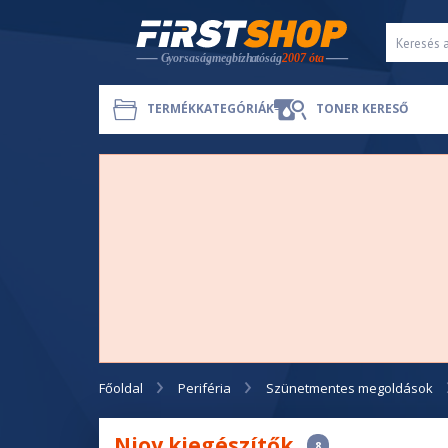
TERMÉKKATEGÓRIÁK
TONER KERESŐ
Főoldal
Periféria
Szünetmentes megoldások
Njoy kiegészítők
8