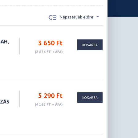
Népszerüek előre
5AH,
3 650 Ft
KOSÁRBA
(2 874 FT + ÁFA)
5 290 Ft
KOSÁRBA
OZÁS
(4 165 FT + ÁFA)