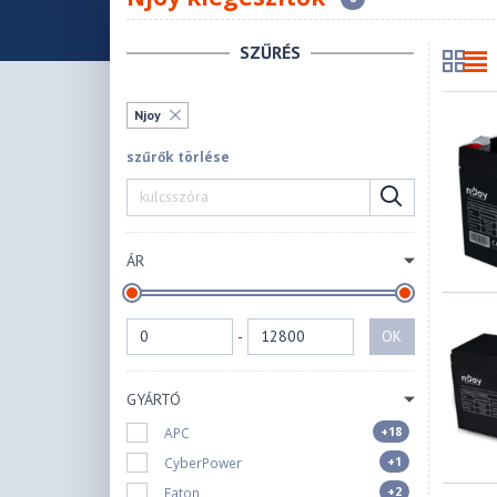
SZŰRÉS
Njoy
szűrők törlése
ÁR
-
OK
GYÁRTÓ
+18
APC
+1
CyberPower
+2
Eaton