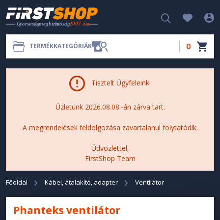
0
TERMÉKKATEGÓRIÁK
Tisztelt Ügyfeleink!
Üzletünk 2026.08.08.-án zárva tart.
A megrendelések feldolgozása zavartalanul folytatódik.
Üdvözlettel,
FirstShop Team
Főoldal
Kábel, átalakító, adapter
Ventilátor
Phanteks ventilátor