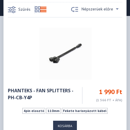
Népszerüek előre
Szűrés
PHANTEKS - FAN SPLITTERS -
1 990 Ft
PH-CB-Y4P
(1 566 FT + ÁFA)
4pin elosztó
110mm
Fekete harisnyázott kábel
KOSÁRBA