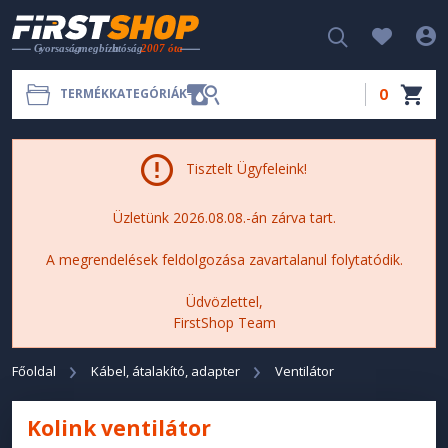
0
TERMÉKKATEGÓRIÁK
Tisztelt Ügyfeleink!
Üzletünk 2026.08.08.-án zárva tart.
A megrendelések feldolgozása zavartalanul folytatódik.
Üdvözlettel,
FirstShop Team
Főoldal
Kábel, átalakító, adapter
Ventilátor
Kolink ventilátor