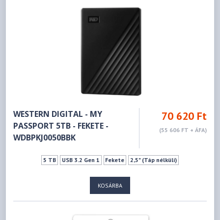
WESTERN DIGITAL - MY
70 620 Ft
PASSPORT 5TB - FEKETE -
(55 606 FT + ÁFA)
WDBPKJ0050BBK
5 TB
USB 3.2 Gen 1
Fekete
2,5" (Táp nélküli)
KOSÁRBA