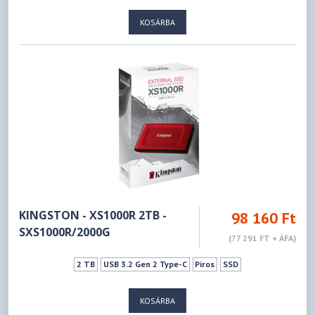
KOSÁRBA
KINGSTON - XS1000R 2TB -
98 160 Ft
SXS1000R/2000G
(77 291 FT + ÁFA)
2 TB
USB 3.2 Gen 2 Type-C
Piros
SSD
KOSÁRBA