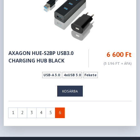
AXAGON HUE-S2BP USB3.0
6 600 Ft
CHARGING HUB BLACK
(5 196 FT + ÁFA)
USB-A 3.0
4xUSB 3.0
Fekete
KOSÁRBA
1
2
3
4
5
6