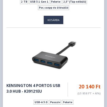
2 TB
USB 3.1 Gen 1
Fekete
2,5" (Táp nélküli)
Por, csepp és ütésálló
KOSÁRBA
KENSINGTON 4 PORTOS USB
20 140 Ft
3.0 HUB - K39121EU
(15 858 FT + ÁFA)
USB-A 3.0
Passzív
Fekete