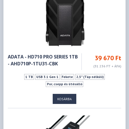
ADATA - HD710 PRO SERIES 1TB
39 670 Ft
- AHD710P-1TU31-CBK
(31 236 FT + ÁFA)
1 TB
USB 3.1 Gen 1
Fekete
2,5" (Táp nélküli)
Por, csepp és ütésálló
KOSÁRBA