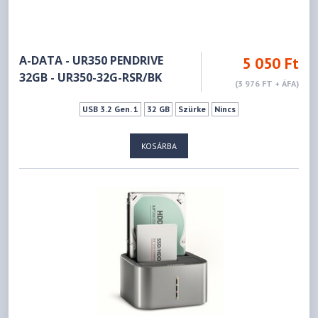
A-DATA - UR350 PENDRIVE
5 050 Ft
32GB - UR350-32G-RSR/BK
(3 976 FT + ÁFA)
USB 3.2 Gen. 1
32 GB
Szürke
Nincs
KOSÁRBA