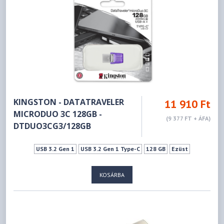
KINGSTON - DATATRAVELER
11 910 Ft
MICRODUO 3C 128GB -
(9 377 FT + ÁFA)
DTDUO3CG3/128GB
USB 3.2 Gen 1
USB 3.2 Gen 1 Type-C
128 GB
Ezüst
KOSÁRBA