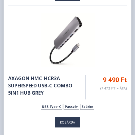
AXAGON HMC-HCR3A
9 490 Ft
SUPERSPEED USB-C COMBO
(7 472 FT + ÁFA)
5IN1 HUB GREY
USB Type-C
Passzív
Szürke
KOSÁRBA