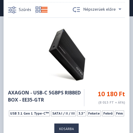
Népszerüek előre
Szűrés
AXAGON - USB-C 5GBPS RIBBED
10 180 Ft
BOX - EE35-GTR
(8 015 FT + ÁFA)
USB 3.1 Gen 1 Type-C™
SATA I / II / III
3,5"
Fekete
Fekvő
Fém
KOSÁRBA