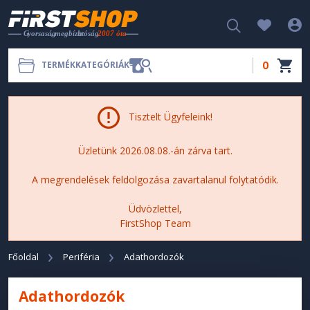
0
TERMÉKKATEGÓRIÁK
Tisztelt Ügyfeleink!
Üzletünk 2026.08.08.-án zárva tart.
A megrendelések feldolgozása zavartalanul folytatódik.
Üdvözlettel,
FirstShop Team
Főoldal
Periféria
Adathordozók
Adathordozók