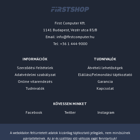
First Computer Kft.
1141 Budapest, Vezér utca 83/B
Email:
info@firstcomputer.hu
Tel: +36 1 444-9000
INFORMÁCIÓK
TUDNIVALÓK
Szerződési feltételek
Átvételi lehetőségek
Adatvédelmi szabályzat
Elállási/Felmondási tájékoztató
Online vitarendezés
Garancia
Tudnivalók
Kapcsolat
KÖVESSEN MINKET
Facebook
Twitter
Instagram
A weboldalon feltüntetett adatok kizárólag tájékoztató jellegűek, nem minősülnek
ajánlattételnek. Az ár és szállítási idő változás jogát fenntartjuk!