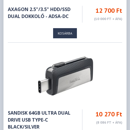
AXAGON 2.5"/3.5" HDD/SSD
12 700 Ft
DUAL DOKKOLÓ - ADSA-DC
(10 000 FT + ÁFA)
KOSÁRBA
SANDISK 64GB ULTRA DUAL
10 270 Ft
DRIVE USB TYPE-C
(8 086 FT + ÁFA)
BLACK/SILVER