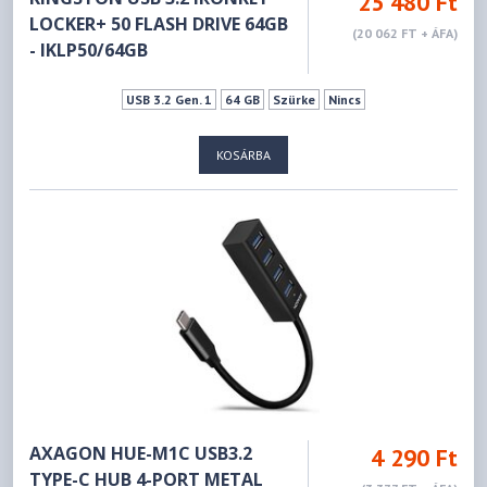
25 480 Ft
LOCKER+ 50 FLASH DRIVE 64GB
(20 062 FT + ÁFA)
- IKLP50/64GB
USB 3.2 Gen. 1
64 GB
Szürke
Nincs
KOSÁRBA
AXAGON HUE-M1C USB3.2
4 290 Ft
TYPE-C HUB 4-PORT METAL