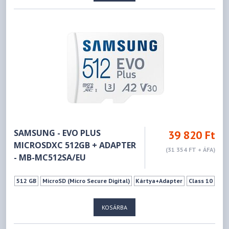
SAMSUNG - EVO PLUS
39 820 Ft
MICROSDXC 512GB + ADAPTER
(31 354 FT + ÁFA)
- MB-MC512SA/EU
512 GB
MicroSD (Micro Secure Digital)
Kártya+Adapter
Class 10
KOSÁRBA