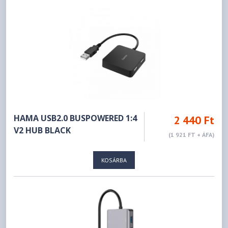
HAMA USB2.0 BUSPOWERED 1:4
2 440 Ft
V2 HUB BLACK
(1 921 FT + ÁFA)
KOSÁRBA