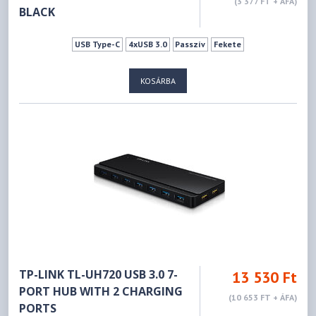
(3 377 FT + ÁFA)
BLACK
USB Type-C
4xUSB 3.0
Passzív
Fekete
KOSÁRBA
TP-LINK TL-UH720 USB 3.0 7-
13 530 Ft
PORT HUB WITH 2 CHARGING
(10 653 FT + ÁFA)
PORTS