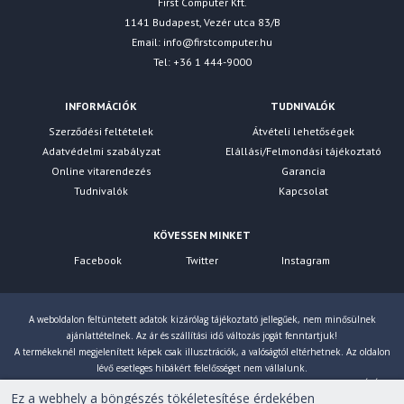
First Computer Kft.
1141 Budapest, Vezér utca 83/B
Email:
info@firstcomputer.hu
Tel: +36 1 444-9000
INFORMÁCIÓK
TUDNIVALÓK
Szerződési feltételek
Átvételi lehetőségek
Adatvédelmi szabályzat
Elállási/Felmondási tájékoztató
Online vitarendezés
Garancia
Tudnivalók
Kapcsolat
KÖVESSEN MINKET
Facebook
Twitter
Instagram
A weboldalon feltüntetett adatok kizárólag tájékoztató jellegűek, nem minősülnek
ajánlattételnek. Az ár és szállítási idő változás jogát fenntartjuk!
A termékeknél megjelenített képek csak illusztrációk, a valóságtól eltérhetnek. Az oldalon
lévő esetleges hibákért felelősséget nem vállalunk.
Eltérés esetén a gyártó által megadott paraméterek érvényesek! Bruttó árainkat 27% ÁFÁ-val
Ez a webhely a böngészés tökéletesítése érdekében
számoljuk!