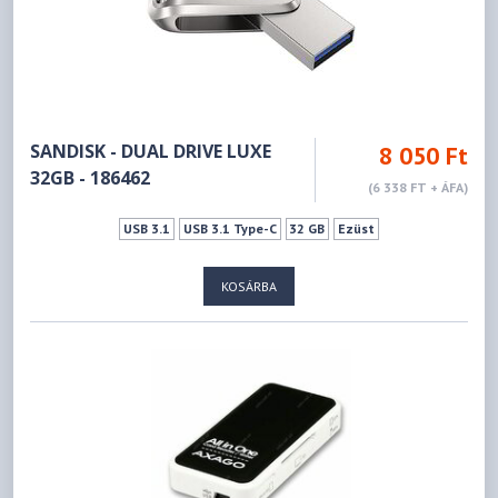
SANDISK - DUAL DRIVE LUXE
8 050 Ft
32GB - 186462
(6 338 FT + ÁFA)
USB 3.1
USB 3.1 Type-C
32 GB
Ezüst
KOSÁRBA