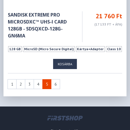
SANDISK EXTREME PRO
21 760 Ft
MICROSDXC™ UHS-I CARD
(17 133 FT + ÁFA)
128GB - SDSQXCD-128G-
GN6MA
128 GB
MicroSD (Micro Secure Digital)
Kártya+Adapter
Class 10
KOSÁRBA
1
2
3
4
5
6