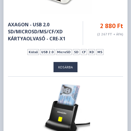
AXAGON - USB 2.0
2 880 Ft
SD/MICROSD/MS/CF/XD
(2 267 FT + ÁFA)
KÁRTYAOLVASÓ - CRE-X1
Külső
USB 2.0
MicroSD
SD
CF
XD
MS
KOSÁRBA