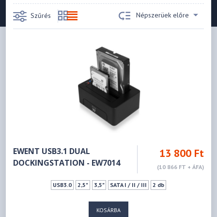
Népszerüek előre
Szűrés
EWENT USB3.1 DUAL
13 800 Ft
DOCKINGSTATION - EW7014
(10 866 FT + ÁFA)
USB3.0
2,5"
3,5"
SATA I / II / III
2 db
KOSÁRBA