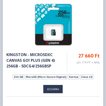
KINGSTON - MICROSDXC
27 660 Ft
CANVAS GO! PLUS (GEN 4)
(21 779 FT + ÁFA)
256GB - SDCG4/256GBSP
256 GB
MicroSD (Micro Secure Digital)
Kártya
Class 10
KOSÁRBA