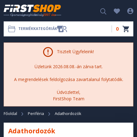
0
TERMÉKKATEGÓRIÁK
Tisztelt Ügyfeleink!
Üzletünk 2026.08.08.-án zárva tart.
A megrendelések feldolgozása zavartalanul folytatódik.
Üdvözlettel,
FirstShop Team
Főoldal
Periféria
Adathordozók
Adathordozók