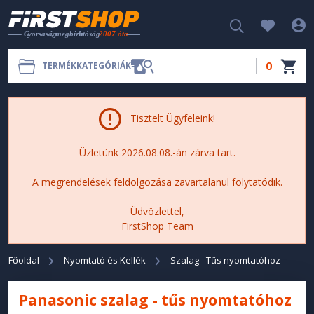
0
TERMÉKKATEGÓRIÁK
Tisztelt Ügyfeleink!
Üzletünk 2026.08.08.-án zárva tart.
A megrendelések feldolgozása zavartalanul folytatódik.
Üdvözlettel,
FirstShop Team
Főoldal
Nyomtató és Kellék
Szalag - Tűs nyomtatóhoz
Panasonic szalag - tűs nyomtatóhoz