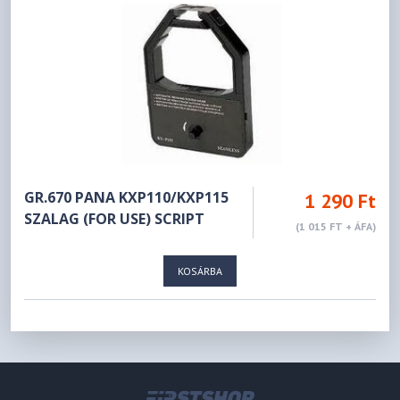
GR.670 PANA KXP110/KXP115
1 290 Ft
SZALAG (FOR USE) SCRIPT
(1 015 FT + ÁFA)
KOSÁRBA