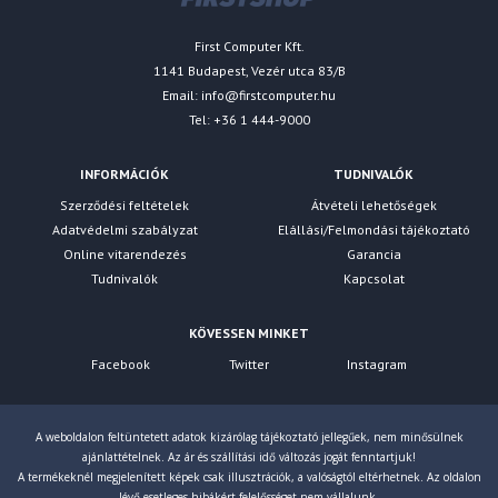
First Computer Kft.
1141 Budapest, Vezér utca 83/B
Email:
info@firstcomputer.hu
Tel: +36 1 444-9000
INFORMÁCIÓK
TUDNIVALÓK
Szerződési feltételek
Átvételi lehetőségek
Adatvédelmi szabályzat
Elállási/Felmondási tájékoztató
Online vitarendezés
Garancia
Tudnivalók
Kapcsolat
KÖVESSEN MINKET
Facebook
Twitter
Instagram
A weboldalon feltüntetett adatok kizárólag tájékoztató jellegűek, nem minősülnek
ajánlattételnek. Az ár és szállítási idő változás jogát fenntartjuk!
A termékeknél megjelenített képek csak illusztrációk, a valóságtól eltérhetnek. Az oldalon
lévő esetleges hibákért felelősséget nem vállalunk.