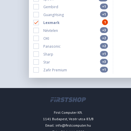
+1
Gembird
+1
GuangHsing
1
Lexmark
+3
Névtelen
+2
OKI
+2
Panasonic
+1
Sharp
+3
Star
+1
Zafir Premium
First Computer Kft.
1141 Budapest, Vezér utca 83/B
Email:
info@firstcomputer.hu