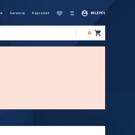
ók
Garancia
Kapcsolat
BELÉPÉS
0