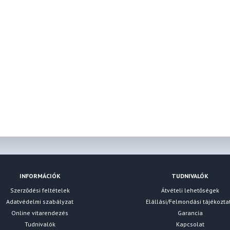
INFORMÁCIÓK
TUDNIVALÓK
Szerződési feltételek
Átvételi lehetőségek
Adatvédelmi szabályzat
Elállási/Felmondási tájékozta
Online vitarendezés
Garancia
Tudnivalók
Kapcsolat