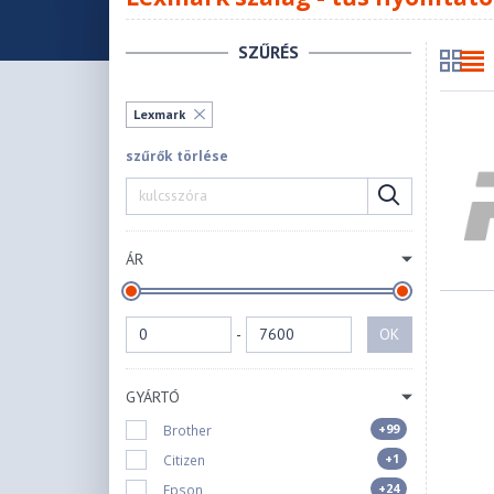
SZŰRÉS
Lexmark
szűrők törlése
ÁR
-
OK
GYÁRTÓ
+99
Brother
+1
Citizen
+24
Epson