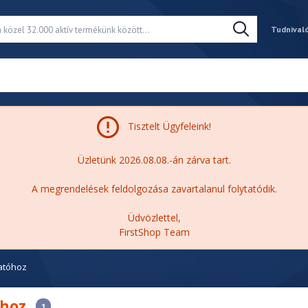
Tudnival
Tisztelt Ügyfeleink!
Üzletünk 2026.08.08.-án zárva tart.
A megrendelések feldolgozása zavartalanul folytatódik.
Üdvözlettel,
FirstShop Team
atóhoz
óhoz
1