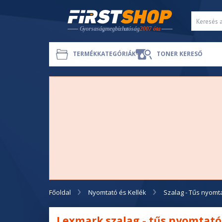
TERMÉKKATEGÓRIÁK
TONER KERESŐ
Főoldal
Nyomtató és Kellék
Szalag - Tűs nyomt
Lexmark szalag - tűs nyomtat