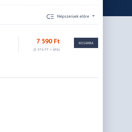
Népszerüek előre
7 590 Ft
KOSÁRBA
(5 976 FT + ÁFA)