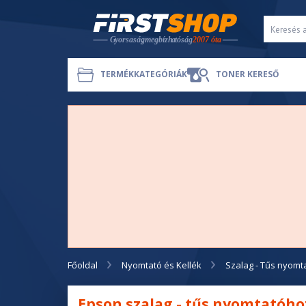
TERMÉKKATEGÓRIÁK
TONER KERESŐ
Főoldal
Nyomtató és Kellék
Szalag - Tűs nyomt
Epson szalag - tűs nyomtatóho