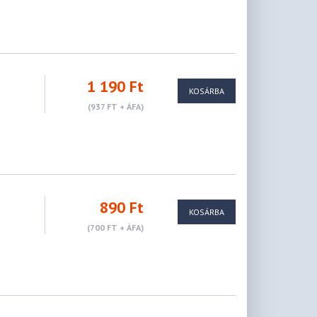
1 190 Ft
KOSÁRBA
(937 FT + ÁFA)
890 Ft
KOSÁRBA
(700 FT + ÁFA)