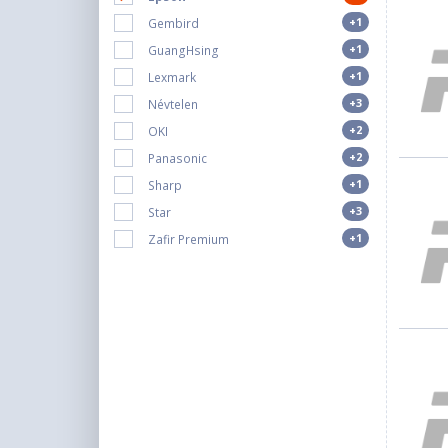
+1
Gembird
+1
GuangHsing
+1
Lexmark
+3
Névtelen
+2
OKI
+2
Panasonic
+1
Sharp
+3
Star
+1
Zafir Premium