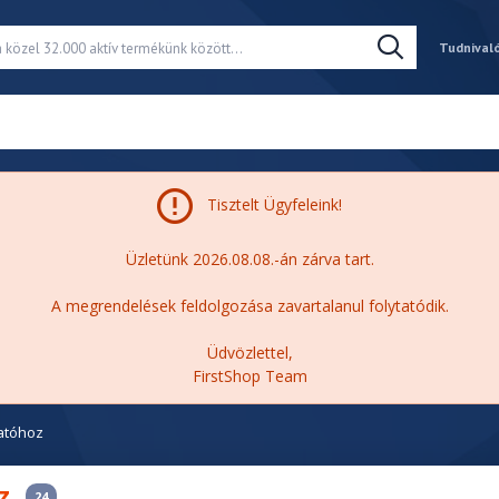
Tudnival
Tisztelt Ügyfeleink!
Üzletünk 2026.08.08.-án zárva tart.
A megrendelések feldolgozása zavartalanul folytatódik.
Üdvözlettel,
FirstShop Team
atóhoz
z
24