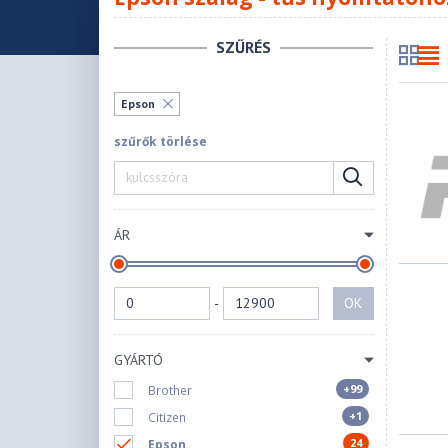
SZŰRÉS
Epson
szűrők törlése
ÁR
-
OK
GYÁRTÓ
+99
Brother
+1
Citizen
24
Epson