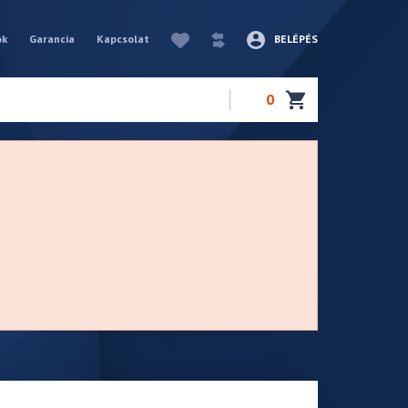
ók
Garancia
Kapcsolat
BELÉPÉS
0