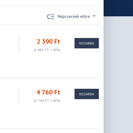
Népszerüek előre
2 390 Ft
KOSÁRBA
(1 881 FT + ÁFA)
4 760 Ft
KOSÁRBA
(3 748 FT + ÁFA)