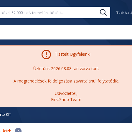
Tudnival
Tisztelt Ügyfeleink!
Üzletünk 2026.08.08.-án zárva tart.
A megrendelések feldolgozása zavartalanul folytatódik.
Üdvözlettel,
FirstShop Team
tó KIT
 kit
0