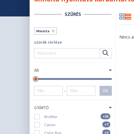
SZŰRÉS
Minolta
Nincs a
szűrők törlése
ÁR
-
OK
GYÁRTÓ
+26
Brother
+7
Canon
+2
Color Box