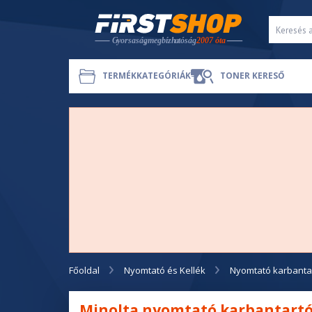
TERMÉKKATEGÓRIÁK
TONER KERESŐ
Főoldal
Nyomtató és Kellék
Nyomtató karbantar
Minolta nyomtató karbantartó