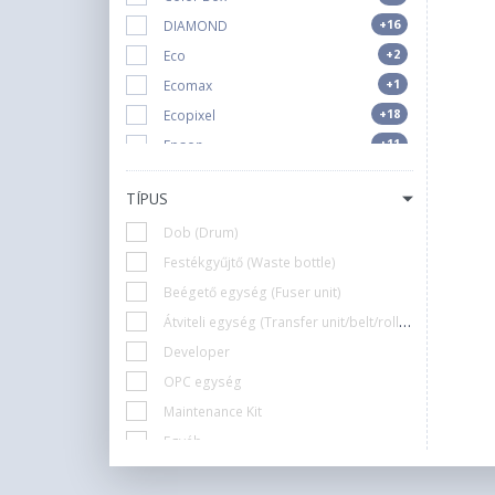
+16
DIAMOND
+2
Eco
+1
Ecomax
+18
Ecopixel
+11
Epson
+21
HP
TÍPUS
+9
IK
Dob (Drum)
+6
KATUN
Festékgyűjtő (Waste bottle)
+2
Konica-minolta
Beégető egység (Fuser unit)
+13
Lexmark
Átviteli egység (Transfer unit/belt/roller)
+1
Névtelen
Developer
+17
OKI
OPC egység
+2
Ricoh
Maintenance Kit
+4
Samsung
Egyéb
+2
Sharp
Szíjegység (Bridge Unit)
+1
Star