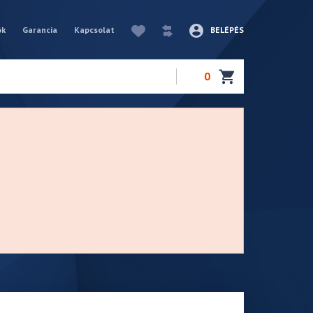
ók
Garancia
Kapcsolat
BELÉPÉS
0