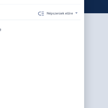
Népszerüek előre
!