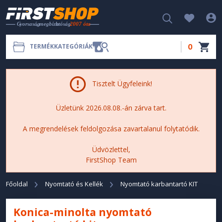
0
TERMÉKKATEGÓRIÁK
Tisztelt Ügyfeleink!
Üzletünk 2026.08.08.-án zárva tart.
A megrendelések feldolgozása zavartalanul folytatódik.
Üdvözlettel,
FirstShop Team
Főoldal
Nyomtató és Kellék
Nyomtató karbantartó KIT
Konica-minolta nyomtató