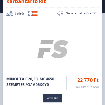
karbantartó kit
Népszerüek előre
Szűrés
MINOLTA C20,30, MC4650
22 770 Ft
SZEMETES /O/ A06X0Y0
(17 929 FT + ÁFA)
KOSÁRBA