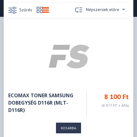
Népszerüek előre
Szűrés
ECOMAX TONER SAMSUNG
8 100 Ft
DOBEGYSÉG D116R (MLT-
(6 377 FT + ÁFA)
D116R)
KOSÁRBA