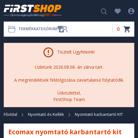
0
TERMÉKKATEGÓRIÁK
Tisztelt Ügyfeleink!
Üzletünk 2026.08.08.-án zárva tart.
A megrendelések feldolgozása zavartalanul folytatódik.
Üdvözlettel,
FirstShop Team
Főoldal
Nyomtató és Kellék
Nyomtató karbantartó KIT
Ecomax nyomtató karbantartó kit