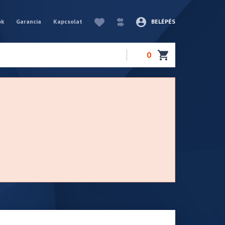
ók
Garancia
Kapcsolat
BELÉPÉS
0