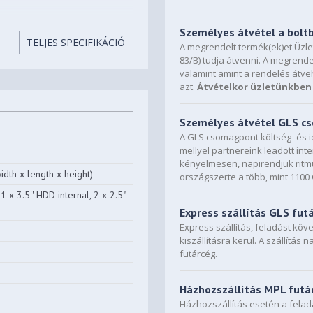
Személyes átvétel a bolt
TELJES SPECIFIKÁCIÓ
A megrendelt termék(ek)et Üzl
83/B) tudja átvenni. A megrende
valamint amint a rendelés átve
azt.
Átvételkor üzletünkben 
Személyes átvétel GLS 
A GLS csomagpont költség- és i
mellyel partnereink leadott in
kényelmesen, napirendjük ritmu
dth x length x height)
országszerte a több, mint 110
1 x 3.5'' HDD internal, 2 x 2.5"
Express szállítás GLS fut
Express szállítás, feladást kö
kiszállításra kerül. A szállítás 
futárcég.
Házhozszállítás MPL futá
Házhozszállítás esetén a fela