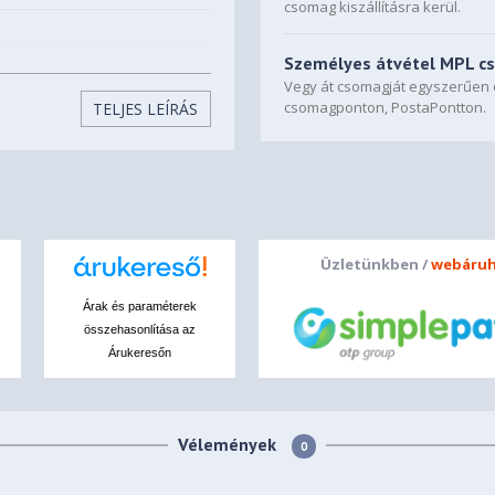
csomag kiszállításra kerül.
Személyes átvétel MPL c
back (1 x 80 mm) side (1 x 120
Vegy át csomagját egyszerűe
csomagponton, PostaPontton.
TELJES LEÍRÁS
Üzletünkben /
webáruh
Árak és paraméterek
összehasonlítása az
Árukeresőn
Vélemények
0