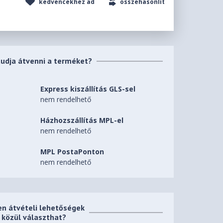
kedvencekhez ad
összehasonlít
tudja átvenni a terméket?
Express kiszállítás GLS-sel
nem rendelhető
Házhozszállítás MPL-el
nem rendelhető
MPL PostaPonton
nem rendelhető
en átvételi lehetőségek
közül választhat?