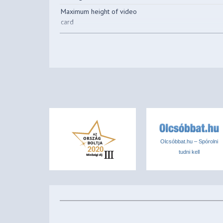
Maximum height of video
card
front (1 x 80/120 mm) 
Space for additional fans
mm)
Colour
Black
USB 2.0
Yes
USB 3.0
Yes
HD AUDIO
Yes
Microphone output
Yes
Earphones input
Yes
Olcsóbbat.hu – Spórolni
tudni kell