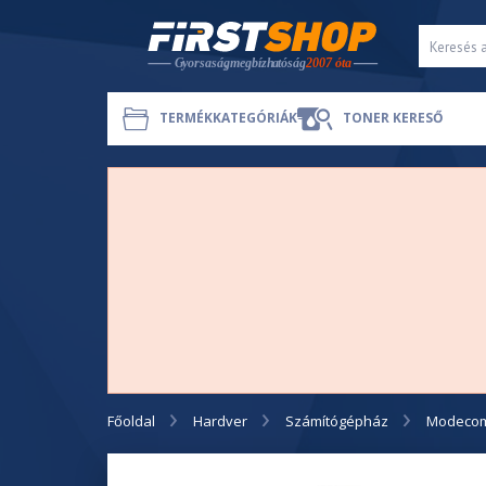
TERMÉKKATEGÓRIÁK
TONER KERESŐ
Főoldal
Hardver
Számítógépház
Modecom