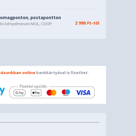
somagponton, postapontton
2 990 Ft-tól
n és kényelmesen MOL, COOP
ázunkban online
bankkártyával is fizethet.