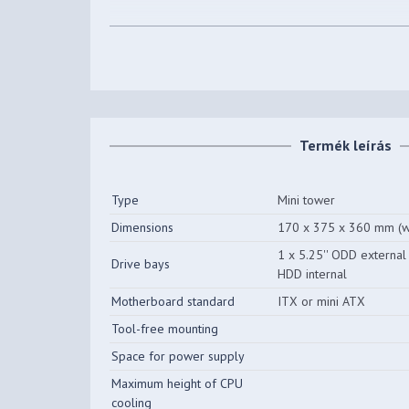
Beépíthető HDD-k (3,5")
1 db
száma
Beépíthető SSD-k (2,5")
2 db
száma
Előlapi (5,25") bővítőhelyek
1 db
Termék leírás
száma
Beépített ventilátorok
2 db
Type
Mini tower
Beépíthető
Dimensions
170 x 375 x 360 mm (wi
2 db
ventilátorok(12CM) száma
1 x 5.25'' ODD external 
Drive bays
HDD internal
Processzorhűtő maximális
N/A
magassága
Motherboard standard
ITX or mini ATX
Tool-free mounting
Videokártya maximális
N/A
hossza
Space for power supply
Maximum height of CPU
cooling