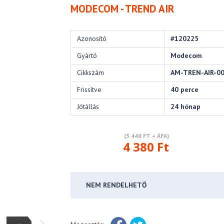
MODECOM - TREND AIR
Azonosító
#120225
Gyártó
Modecom
Cikkszám
AM-TREN-AIR-0
Frissítve
40 perce
Jótállás
24 hónap
(3 448 FT + ÁFA)
4 380 Ft
NEM RENDELHETŐ