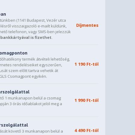
ban
etünkben (1141 Budapest, Vezér utca
Díjmentes
lésről visszaigazoló e-mailt küldünk,
hető telefonon, vagy SMS-ben jelezzük
bankkártyával is fizethet
.
csomagponton
dőhatékony termék átvételi lehetőség,
1 190 Ft-tól
ternetes rendeléseiket egyszerűen,
sát szem előtt tartva vehetik át
0 GLS Csomagpont egyikén.
árszolgálattal
vető 1 munkanapon belül a csomag
1 990 Ft-tól
napján 3 órás időablakot jelöl meg a
rszolgálattal
4 490 Ft-tól
dását követő 3 munkanapon belül a