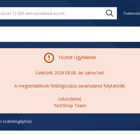
Tudnival
Tisztelt Ügyfeleink!
Üzletünk 2026.08.08.-án zárva tart.
A megrendelések feldolgozása zavartalanul folytatódik.
Üdvözlettel,
FirstShop Team
 számítógépház