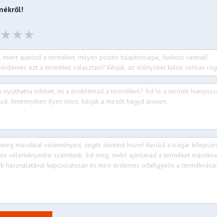
ékről!