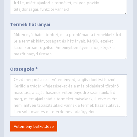
Country/Region
No
TopSeller
Termék hátrányai
198156658845
EAN / UPC / JAN
2025-02-28
Announce Date
2031-04-05
End of Support
Összegzés *
Vélemény belküldése