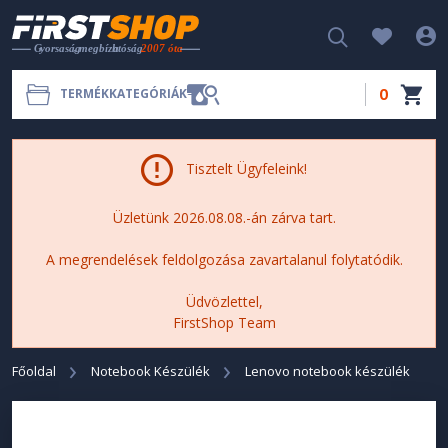
0
TERMÉKKATEGÓRIÁK
Tisztelt Ügyfeleink!
Üzletünk 2026.08.08.-án zárva tart.
A megrendelések feldolgozása zavartalanul folytatódik.
Üdvözlettel,
FirstShop Team
Főoldal
Notebook Készülék
Lenovo notebook készülék