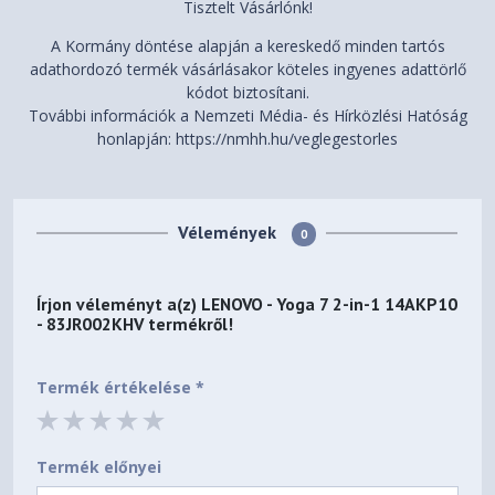
Tisztelt Vásárlónk!
CERTIFICATIONS
A Kormány döntése alapján a kereskedő minden tartós
adathordozó termék vásárlásakor köteles ingyenes adattörlő
Carbon Neutral Certified
kódot biztosítani.
ENERGY STAR® 8.0
Green Certifications
További információk a Nemzeti Média- és Hírközlési Hatóság
EPEAT™ Gold Registered
honlapján: https://nmhh.hu/veglegestorles
ErP Lot 6/26
RoHS compliant
Models with 2.8K or WUXGA
Vélemények
0
OLED panel: TÜV Rheinland®
Other Certifications
Low Blue Light (Hardware
Solution)
Írjon véleményt a(z)
LENOVO - Yoga 7 2-in-1 14AKP10
- 83JR002KHV
termékről!
MIL-STD-810H military test
Mil-Spec Test
passed (21 test items)
Termék értékelése *
MODEL INFORMATION
83JR002KHV
Model
Termék előnyei
Hungary