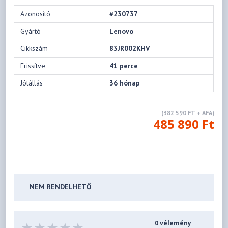
Azonosító
#230737
Gyártó
Lenovo
Cikkszám
83JR002KHV
Frissítve
41 perce
Jótállás
36 hónap
(382 590 FT + ÁFA)
485 890 Ft
NEM RENDELHETŐ
0 vélemény