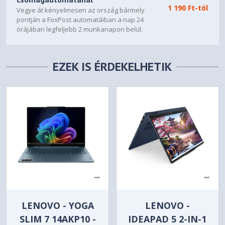
1 190 Ft-tól
Vegye át kényelmesen az ország bármely
Weight
pontján a FoxPost automatáiban a nap 24
Starting at 1.38 kg (3.04 lbs)
órájában legfeljebb 2 munkanapon belül.
SOFTWARE
EZEK IS ÉRDEKELHETIK
Windows® 11 Home,
Operating System
Hungarian / English
Office Trial
Bundled Software
CONNECTIVITY
WLAN + Bluetooth
Wi-Fi® 7, 802.11be 2x2 +
BT5.4
Non-WWAN
WWAN
No Onboard Ethernet
Ethernet
LENOVO - YOGA
LENOVO -
1x USB-A (USB 5Gbps / USB
SLIM 7 14AKP10 -
IDEAPAD 5 2-IN-1