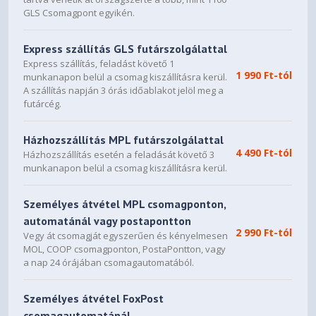
GLS Csomagpont egyikén.
Backlit, Hungarian
Keyboard
Express szállítás GLS futárszolgálattal
Buttonless glass-like Mylar®
Express szállítás, feladást követő 1
surface multi-touch touchpad,
1 990 Ft-tól
munkanapon belül a csomag kiszállításra kerül.
supports Precision TouchPad
Touchpad
A szállítás napján 3 órás időablakot jelöl meg a
(PTP), 75 x 120 mm (2.95 x
futárcég.
4.72 inches)
Házhozszállítás MPL futárszolgálattal
Seashell
Case Color
4 490 Ft-tól
Házhozszállítás esetén a feladását követő 3
munkanapon belül a csomag kiszállításra kerül.
Aluminium Stamping (Anodized
Surface Treatment
with Sandblasting)
Személyes átvétel MPL csomagponton,
Aluminium (Top), Aluminium
automatánál vagy postapontton
Case Material
2 990 Ft-tól
(Bottom)
Vegy át csomagját egyszerűen és kényelmesen
MOL, COOP csomagponton, PostaPontton, vagy
a nap 24 órájában csomagautomatából.
Lenovo® Yoga® Pen
Pen
Dimensions (WxDxH)
317 x 228 x 15.45 mm (12.48
Személyes átvétel FoxPost
x 8.98 x 0.61 inches)
csomagautomatánál