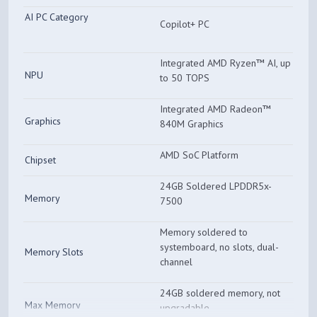
AI PC Category
Copilot+ PC
Integrated AMD Ryzen™ AI, up
NPU
to 50 TOPS
Integrated AMD Radeon™
Graphics
840M Graphics
AMD SoC Platform
Chipset
24GB Soldered LPDDR5x-
Memory
7500
Memory soldered to
systemboard, no slots, dual-
Memory Slots
channel
24GB soldered memory, not
Max Memory
upgradable