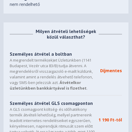
Camera
nem rendelhető
4x, Array
Microphone
70Wh
Battery
Milyen átvételi lehetőségek
közül választhat?
65W USB-C® Slim (2-pin, Wall-
Power Adapter
mount)
Személyes átvétel a boltban
DESIGN
A megrendelt termék(ek)et Üzletünkben (1141
14" WUXGA (1920x1200)
Budapest, Vezér utca 83/B) tudja átvenni. A
Díjmentes
OLED 600nits (peak) / 400nits
megrendelésről visszaigazoló e-mailt küldünk,
valamint amint a rendelés átvehető telefonon,
(typical) Glossy / Anti-
vagy SMS-ben jelezzük azt.
Átvételkor
fingerprint, 100% DCI-P3,
Display
üzletünkben bankkártyával is fizethet
.
60Hz, Dolby Vision®, TÜV Low
Blue Light, DisplayHDR™ True
Black 500, Glass, Touch
Személyes átvétel GLS csomagponton
A GLS csomagpont költség- és időhatékony
termék átvételi lehetőség, mellyel partnereink
OGM, 10-point Multi-touch
Touchscreen
1 190 Ft-tól
leadott internetes rendeléseiket egyszerűen,
kényelmesen, napirendjük ritmusát szem előtt
None
Color Calibration
tartva vehetik át országszerte a több, mint 1100