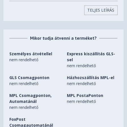
1TB SSD M.2 2242 PCIe®
TELJES LEÍRÁS
Storage
4.0x4 NVMe®
Max Storage Support
One drive, up to 1TB M.2
2242 SSD
Mikor tudja átvenni a terméket?
One M.2 2242 PCIe® 4.0 x4
Storage Slot
slot
Személyes átvétellel
Express kiszállítás GLS-
nem rendelhető
sel
microSD Card Reader
nem rendelhető
Card Reader
High Definition (HD) Audio,
GLS Csomagponton
Házhozszállítás MPL-el
Audio Chip
Realtek® ALC3306 codec
nem rendelhető
nem rendelhető
4 stereo speakers, 2W x2
MPL Csomagponton,
MPL PostaPonton
(woofers), 2W x2 (tweeters),
Automatánál
nem rendelhető
Speakers
optimized with Dolby Atmos®,
nem rendelhető
Smart Amplifier (AMP)
FoxPost
Csomagautomatánál
5.0MP + IR with Privacy Shutter