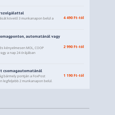
rszolgálattal
4 490 Ft-tól
dását követő 3 munkanapon belül a
somagponton, automatánál vagy
2 990 Ft-tól
n és kényelmesen MOL, COOP
vagy a nap 24 órájában
st csomagautomatánál
1 190 Ft-tól
g bármely pontján a FoxPost
n legfeljebb 2 munkanapon belül.