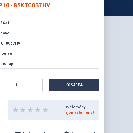
KP10 - 83KT0037HV
236411
enovo
3KT0037HV
 perce
6 hónap
KOSÁRBA
0 vélemény
Írjon véleményt