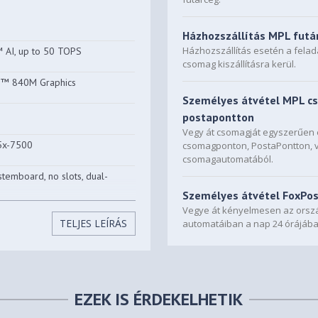
Házhozszállítás MPL futá
Házhozszállítás esetén a fela
 AI, up to 50 TOPS
csomag kiszállításra kerül.
n™ 840M Graphics
Személyes átvétel MPL c
postapontton
Vegy át csomagját egyszerűe
5x-7500
csomagponton, PostaPontton, 
csomagautomatából.
temboard, no slots, dual-
Személyes átvétel FoxPo
Vegye át kényelmesen az orszá
 not upgradable
TELJES LEÍRÁS
automatáiban a nap 24 órájába
PCIe® 4.0x4 NVMe®
 x4 slot
EZEK IS ÉRDEKELHETIK