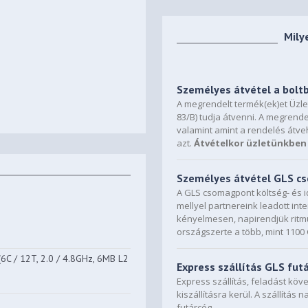
Mily
Személyes átvétel a bolt
A megrendelt termék(ek)et Üzl
83/B) tudja átvenni. A megrende
valamint amint a rendelés átve
azt.
Átvételkor üzletünkben 
Személyes átvétel GLS 
A GLS csomagpont költség- és i
mellyel partnereink leadott in
kényelmesen, napirendjük ritmu
országszerte a több, mint 110
C / 12T, 2.0 / 4.8GHz, 6MB L2
Express szállítás GLS fut
Express szállítás, feladást kö
kiszállításra kerül. A szállítás 
futárcég.