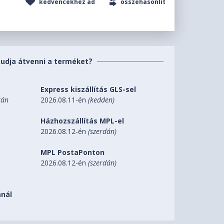
kedvencekhez ad
összehasonlít
tudja átvenni a terméket?
Express kiszállítás GLS-sel
tán
2026.08.11-én
(kedden)
Házhozszállítás MPL-el
2026.08.12-én
(szerdán)
MPL PostaPonton
2026.08.12-én
(szerdán)
nál