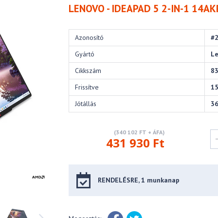
LENOVO - IDEAPAD 5 2-IN-1 14A
Azonosító
#
Gyártó
L
Cikkszám
8
Frissítve
15
Jótállás
3
(340 102 FT + ÁFA)
431 930 Ft
RENDELÉSRE, 1 munkanap