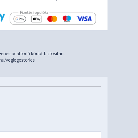
nes adattörlő kódot biztosítani.
hu/veglegestorles