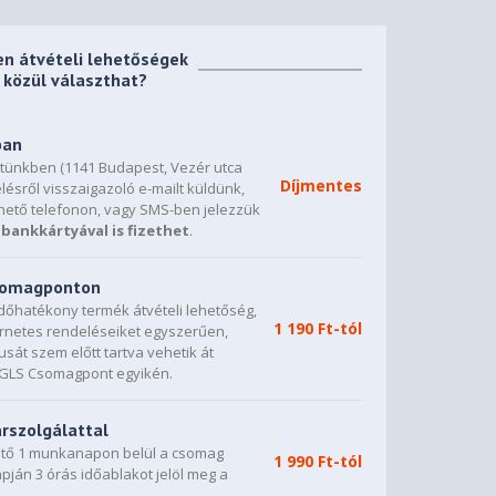
en átvételi lehetőségek
közül választhat?
ban
etünkben (1141 Budapest, Vezér utca
Díjmentes
lésről visszaigazoló e-mailt küldünk,
hető telefonon, vagy SMS-ben jelezzük
bankkártyával is fizethet
.
csomagponton
dőhatékony termék átvételi lehetőség,
1 190 Ft-tól
ternetes rendeléseiket egyszerűen,
sát szem előtt tartva vehetik át
0 GLS Csomagpont egyikén.
árszolgálattal
vető 1 munkanapon belül a csomag
1 990 Ft-tól
napján 3 órás időablakot jelöl meg a