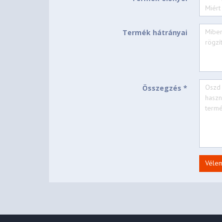
Cosmic Blue
Case Color
Aluminium (Top), PC-AB
Case Material
Termék hátrányai
Aluminium Stamping (An
Surface Treatment
SOFTWARE
Windows® 11 Home, Hun
Operating System
Összegzés *
Office Trial
Bundled Software
CONNECTIVITY
Wi-Fi® 7, 802.11be 2x2
WLAN + Bluetooth
Véle
Non-WWAN
WWAN
No Onboard Ethernet
Ethernet