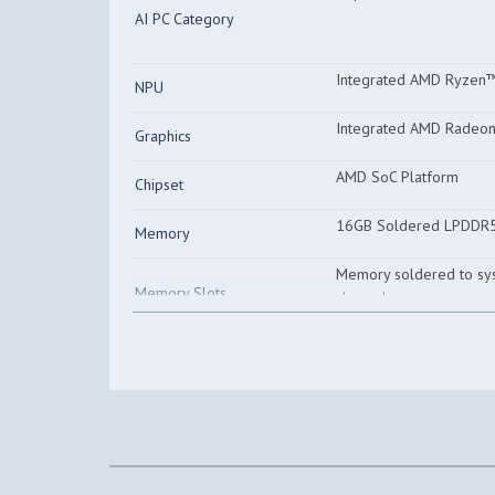
AI PC Category
Integrated AMD Ryzen™
NPU
Integrated AMD Radeo
Graphics
AMD SoC Platform
Chipset
16GB Soldered LPDDR
Memory
Memory soldered to sys
Memory Slots
channel
16GB soldered memory,
Max Memory
512GB SSD M.2 2242 
Storage
One M.2 2242 PCIe® 4.0
Storage Slot
Max Storage Support