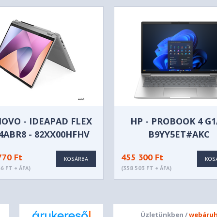
M.2 2242 SSD
dio, Realtek® ALC3287 codec
, optimized with Dolby Audio™
vacy Shutter
OVO - IDEAPAD FLEX
HP - PROBOOK 4 G1
14ABR8 - 82XX00HFHV
B9YY5ET#AKC
770 Ft
455 300 Ft
KOSÁRBA
KOS
6 FT + ÁFA)
(358 503 FT + ÁFA)
 IPS 300nits Glossy, 45%
e Light, Glass, Touch
Üzletünkben /
webáruh