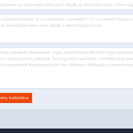
S + 40% GF (Bottom)
odized with Sandblasting)
garian / English
 + BT5.4
mény belküldése