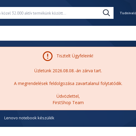
Tudnival
Tisztelt Ügyfeleink!
Üzletünk 2026.08.08.-án zárva tart.
A megrendelések feldolgozása zavartalanul folytatódik.
Üdvözlettel,
FirstShop Team
Lenovo notebook készülék