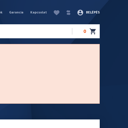
ók
Garancia
Kapcsolat
BELÉPÉS
0