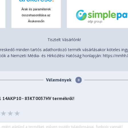
Árak és paraméterek
összehasonlítása az
tio)
Árukeresőn
Tisztelt Vásárlónk!
eskedő minden tartós adathordozó termék vásárlásakor köteles ingye
iók a Nemzeti Média- és Hírközlési Hatóság honlapján: https://nmhh.
ce multi-touch touchpad,
chPad (PTP), 75 x 120 mm (2.95
Vélemények
0
.32 x 8.94 x 0.69 inches)
n-1 14AKP10 - 83KT0037HV
termékről!
lbs)