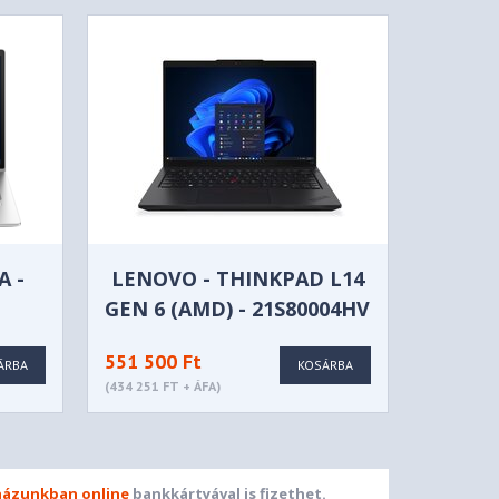
A -
LENOVO - THINKPAD L14
GEN 6 (AMD) - 21S80004HV
551 500 Ft
ÁRBA
KOSÁRBA
(434 251 FT + ÁFA)
ázunkban online
bankkártyával is fizethet.