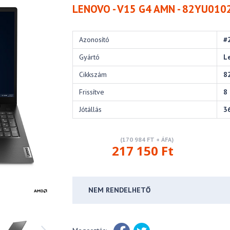
LENOVO - V15 G4 AMN - 82YU010
Azonosító
#
Gyártó
L
Cikkszám
8
Frissítve
8
Jótállás
3
(170 984 FT + ÁFA)
217 150 Ft
NEM RENDELHETŐ