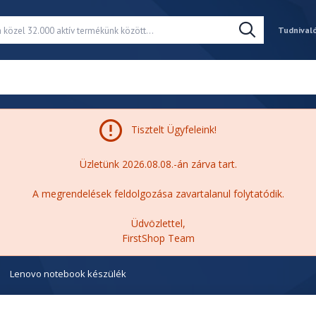
Tudnival
Tisztelt Ügyfeleink!
Üzletünk 2026.08.08.-án zárva tart.
A megrendelések feldolgozása zavartalanul folytatódik.
Üdvözlettel,
FirstShop Team
Lenovo notebook készülék