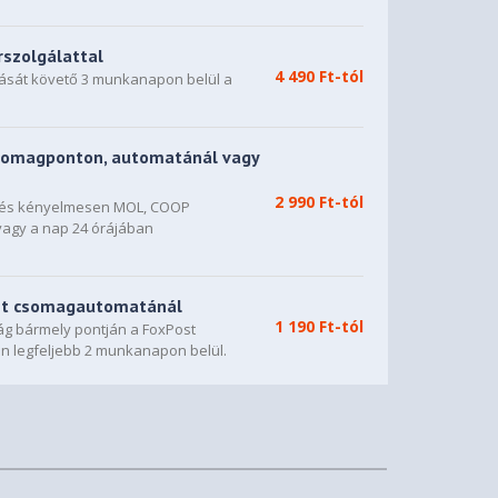
rszolgálattal
4 490 Ft-tól
dását követő 3 munkanapon belül a
somagponton, automatánál vagy
2 990 Ft-tól
n és kényelmesen MOL, COOP
vagy a nap 24 órájában
st csomagautomatánál
1 190 Ft-tól
g bármely pontján a FoxPost
n legfeljebb 2 munkanapon belül.