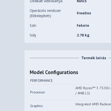
Dedikált videókártya
Nincs
Operációs rendszer
FreeDos
(Előtelepített)
Szín
Fekete
Súly
2.78 kg
Termék leírás
Model Configurations
PERFORMANCE
AMD Ryzen™ 3 7320U (4
Processor
/ 4MB L3)
Integrated AMD Radeo
Graphics