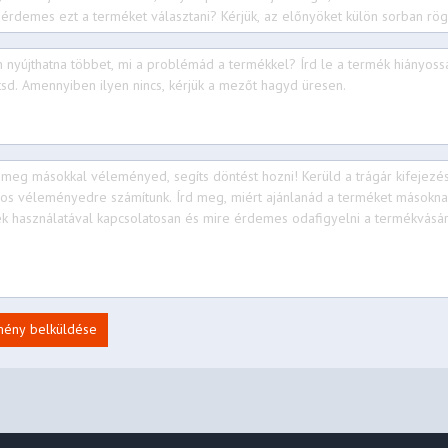
 + BT5.3
(support data transfer, Power
and DisplayPort™ 1.2)
mény belküldése
rophone combo jack (3.5mm)
ns supported via USB-C®. For