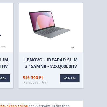
SLIM
LENOVO - IDEAPAD SLIM
TTHV
3 15AMN8 - 82XQ00L0HV
316 390 Ft
ÁRBA
KOSÁRBA
(249 125 FT + ÁFA)
ázunkban online
bankkártyával is fizethet.