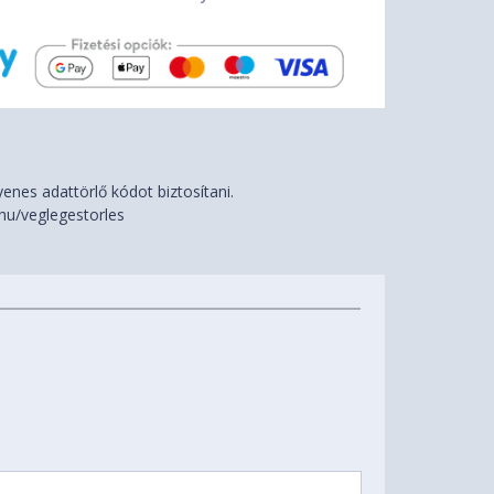
nes adattörlő kódot biztosítani.
hu/veglegestorles