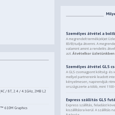
Mily
Személyes átvétel a bolt
A megrendelt termék(ek)et Üzl
83/B) tudja átvenni. A megrende
valamint amint a rendelés átve
azt.
Átvételkor üzletünkben 
Személyes átvétel GLS 
A GLS csomagpont költség- és i
mellyel partnereink leadott in
kényelmesen, napirendjük ritmu
országszerte a több, mint 110
C / 8T, 2.4 / 4.1GHz, 2MB L2
Express szállítás GLS fut
Express szállítás, feladást kö
n™ 610M Graphics
kiszállításra kerül. A szállítás 
futárcég.