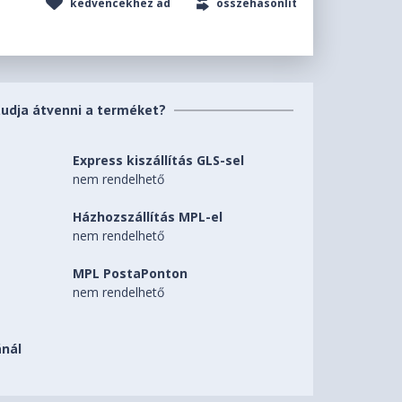
kedvencekhez ad
összehasonlít
tudja átvenni a terméket?
Express kiszállítás GLS-sel
nem rendelhető
Házhozszállítás MPL-el
nem rendelhető
MPL PostaPonton
nem rendelhető
nál