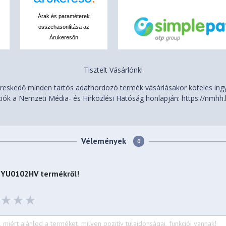
Árak és paraméterek
összehasonlítása az
ce multi-touch touchpad,
Árukeresőn
chPad (PTP), 62 x 104 mm (2.44
Tisztelt Vásárlónk!
 (14.14 x 9.28 x 0.78 inches)
eskedő minden tartós adathordozó termék vásárlásakor köteles ingye
iók a Nemzeti Média- és Hírközlési Hatóság honlapján: https://nmhh.
lbs)
Vélemények
0
Bottom)
82YU0102HV
termékről!