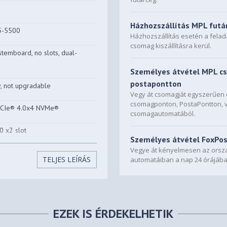
Házhozszállítás MPL futá
5-5500
Házhozszállítás esetén a fela
csomag kiszállításra kerül.
temboard, no slots, dual-
Személyes átvétel MPL c
postapontton
 not upgradable
Vegy át csomagját egyszerűe
csomagponton, PostaPontton, 
PCIe® 4.0x4 NVMe®
csomagautomatából.
 x2 slot
Személyes átvétel FoxPo
Vegye át kényelmesen az orszá
M.2 2242 SSD
TELJES LEÍRÁS
automatáiban a nap 24 órájába
EZEK IS ÉRDEKELHETIK