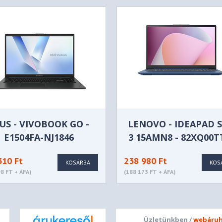
dio, Realtek® ALC3287 codec
x2, Dolby Audio™
utter
US - VIVOBOOK GO -
LENOVO - IDEAPAD 
E1504FA-NJ1846
3 15AMN8 - 82XQ00
TN 250nits Anti-glare
310 Ft
238 980 Ft
KOSÁRBA
KOS
8 FT + ÁFA)
(188 173 FT + ÁFA)
Üzletünkben /
webáruh