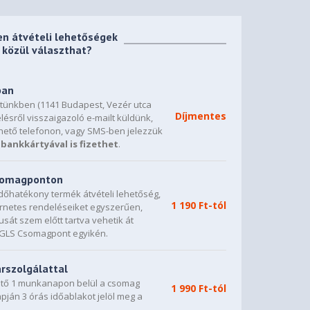
en átvételi lehetőségek
közül választhat?
ban
etünkben (1141 Budapest, Vezér utca
Díjmentes
lésről visszaigazoló e-mailt küldünk,
hető telefonon, vagy SMS-ben jelezzük
bankkártyával is fizethet
.
csomagponton
dőhatékony termék átvételi lehetőség,
1 190 Ft-tól
ternetes rendeléseiket egyszerűen,
sát szem előtt tartva vehetik át
0 GLS Csomagpont egyikén.
árszolgálattal
vető 1 munkanapon belül a csomag
1 990 Ft-tól
napján 3 órás időablakot jelöl meg a