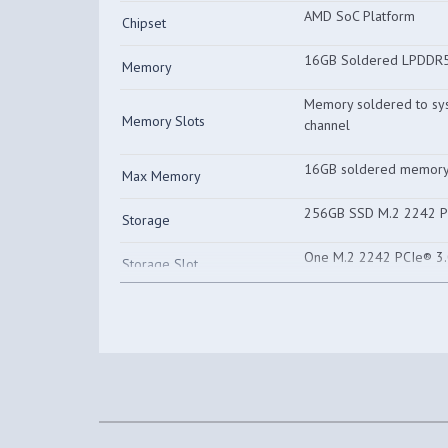
AMD SoC Platform
Chipset
16GB Soldered LPDDR
Memory
Memory soldered to sys
Memory Slots
channel
16GB soldered memory,
Max Memory
256GB SSD M.2 2242 
Storage
One M.2 2242 PCIe® 3.0
Storage Slot
Max Storage Support
One drive, up to 1TB 
None
Optical
None
Card Reader