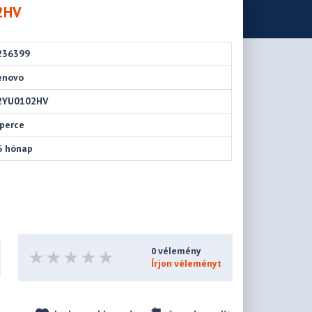
2HV
236399
enovo
2YU0102HV
 perce
6 hónap
0 vélemény
Írjon véleményt