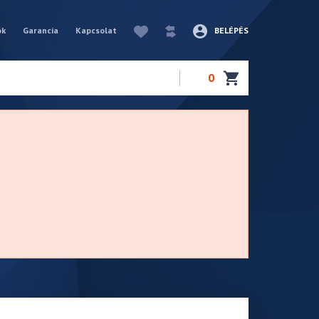
ók
Garancia
Kapcsolat
BELÉPÉS
0