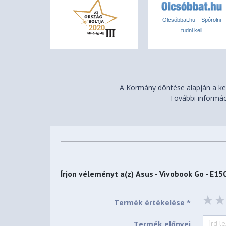
Ujjlenyomat olvasó
Igen
Olcsóbbat.hu – Spórolni
TPM
Igen
tudni kell
Akkumulátor
Technológia
Li-ion
Tárolt energia
42 wattóra
Cellák száma
3
A Kormány döntése alapján a ker
További informác
Töltő teljesítmény
45 watt
Audió
Hangszóró
Sztereó
Mikrofon
Igen
Egyéb adatok
Írjon véleményt a(z)
Asus - Vivobook Go - E1
Billentyűzet
Magyar
Egyéb funkciók
Termék értékelése *
Billentyűzet világítás
Igen
Termék előnyei