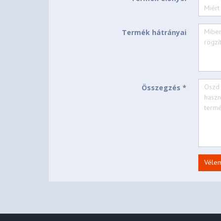
Numerikus billentyűzet
Igen
Fizikai jellemzők
Termék hátrányai
Alap szín
Fekete
Szélesség (max.)
360,3 mm
Magasság (max.)
17,9 mm
Mélység (max.)
232,5 mm
Összegzés *
Nettó súly
1,63 kg
Állapot
Új
Véle