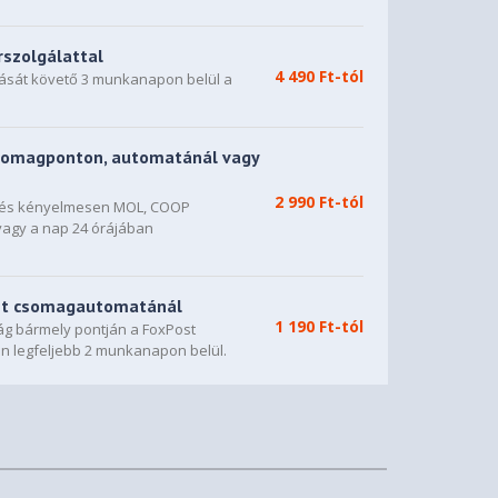
rszolgálattal
4 490 Ft-tól
dását követő 3 munkanapon belül a
somagponton, automatánál vagy
2 990 Ft-tól
n és kényelmesen MOL, COOP
vagy a nap 24 órájában
st csomagautomatánál
1 190 Ft-tól
g bármely pontján a FoxPost
n legfeljebb 2 munkanapon belül.