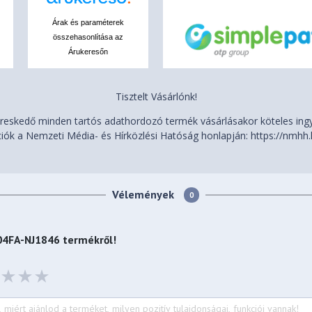
Árak és paraméterek
összehasonlítása az
Árukeresőn
Tisztelt Vásárlónk!
eskedő minden tartós adathordozó termék vásárlásakor köteles ingye
iók a Nemzeti Média- és Hírközlési Hatóság honlapján: https://nmhh.
Vélemények
0
504FA-NJ1846
termékről!