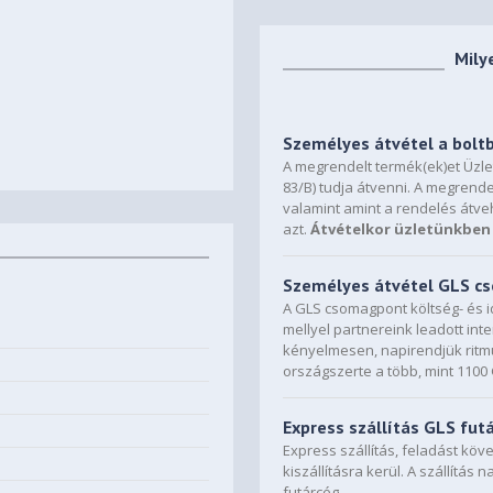
Mily
Személyes átvétel a bolt
A megrendelt termék(ek)et Üzl
83/B) tudja átvenni. A megrende
valamint amint a rendelés átve
azt.
Átvételkor üzletünkben 
Személyes átvétel GLS 
A GLS csomagpont költség- és i
mellyel partnereink leadott in
kényelmesen, napirendjük ritmu
országszerte a több, mint 110
Express szállítás GLS fut
Express szállítás, feladást kö
kiszállításra kerül. A szállítás 
futárcég.