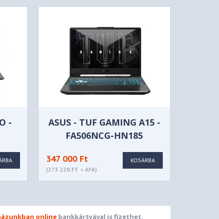
O -
ASUS - TUF GAMING A15 -
FA506NCG-HN185
347 000 Ft
ÁRBA
KOSÁRBA
(273 228 FT + ÁFA)
ázunkban online
bankkártyával is fizethet.