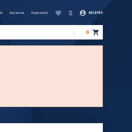
ók
Garancia
Kapcsolat
BELÉPÉS
0