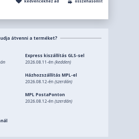
kedvencekhez ad
összehasonlít
tudja átvenni a terméket?
Express kiszállítás GLS-sel
tán
2026.08.11-én
(kedden)
Házhozszállítás MPL-el
2026.08.12-én
(szerdán)
MPL PostaPonton
2026.08.12-én
(szerdán)
nál