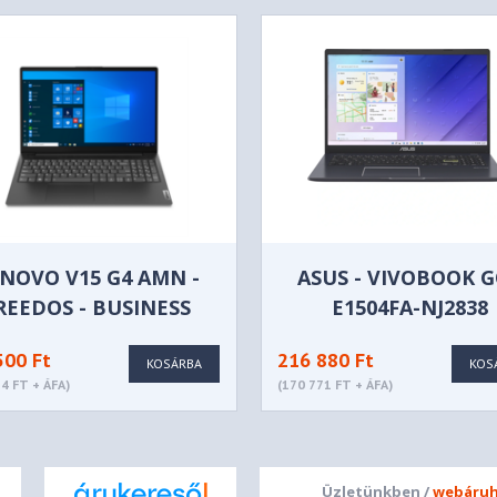
NOVO V15 G4 AMN -
ASUS - VIVOBOOK G
REEDOS - BUSINESS
E1504FA-NJ2838
BLACK
500 Ft
216 880 Ft
KOSÁRBA
KOS
4 FT + ÁFA)
(170 771 FT + ÁFA)
Üzletünkben /
webáruh