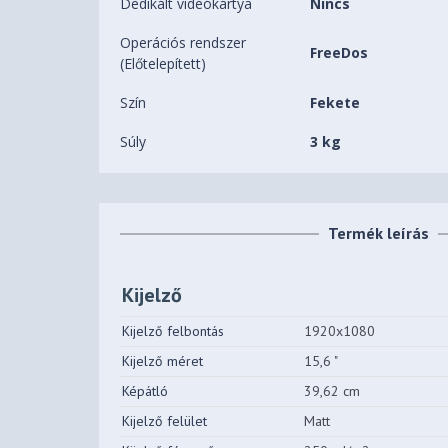
Dedikált videókártya
Nincs
Operációs rendszer
FreeDos
(Előtelepített)
Szín
Fekete
Súly
3 kg
Termék leírás
Kijelző
Kijelző felbontás
1920x1080
Kijelző méret
15,6 "
Képátló
39,62 cm
Kijelző felület
Matt