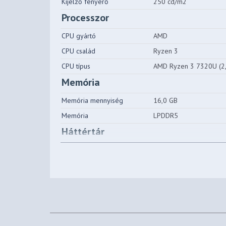
Kijelző fényerő
250 cd/m2
Processzor
CPU gyártó
AMD
CPU család
Ryzen 3
CPU típus
AMD Ryzen 3 7320U (2,
Memória
Memória mennyiség
16,0 GB
Memória
LPDDR5
Háttértár
Háttértár típus
SSD PCI-e NVMe
Háttértár méret
512 GB
Videókártya
VGA típus
AMD Radeon Graphics
Chipset gyártó
AMD