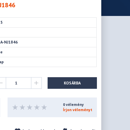
NJ1846
25
A-NJ1846
ce
ap
KOSÁRBA
0 vélemény
Írjon véleményt