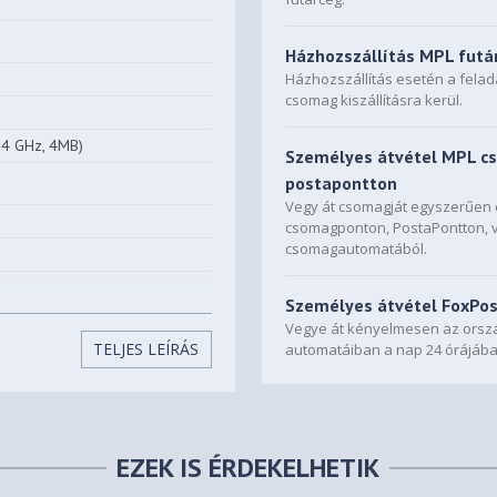
Házhozszállítás MPL futá
Házhozszállítás esetén a fela
csomag kiszállításra kerül.
4 GHz, 4MB)
Személyes átvétel MPL c
postapontton
Vegy át csomagját egyszerűe
csomagponton, PostaPontton, 
csomagautomatából.
Személyes átvétel FoxPo
Vegye át kényelmesen az orszá
TELJES LEÍRÁS
automatáiban a nap 24 órájába
EZEK IS ÉRDEKELHETIK