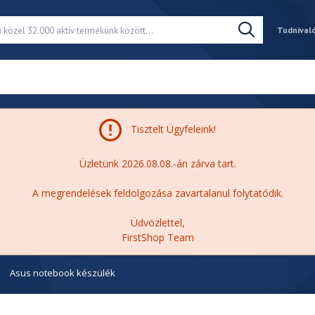
Tudnival
Tisztelt Ügyfeleink!
Üzletünk 2026.08.08.-án zárva tart.
A megrendelések feldolgozása zavartalanul folytatódik.
Üdvözlettel,
FirstShop Team
Asus notebook készülék