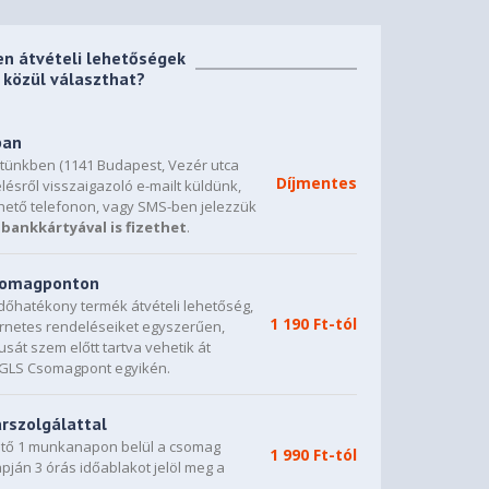
en átvételi lehetőségek
közül választhat?
ban
etünkben (1141 Budapest, Vezér utca
Díjmentes
lésről visszaigazoló e-mailt küldünk,
hető telefonon, vagy SMS-ben jelezzük
bankkártyával is fizethet
.
csomagponton
dőhatékony termék átvételi lehetőség,
1 190 Ft-tól
ternetes rendeléseiket egyszerűen,
sát szem előtt tartva vehetik át
0 GLS Csomagpont egyikén.
árszolgálattal
vető 1 munkanapon belül a csomag
1 990 Ft-tól
napján 3 órás időablakot jelöl meg a