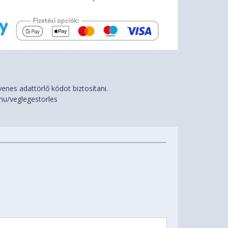
nes adattörlő kódot biztosítani.
hu/veglegestorles