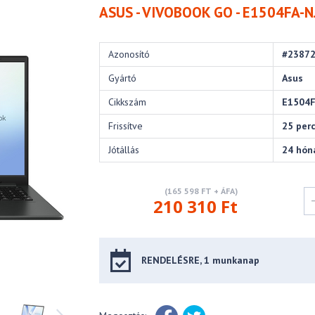
ASUS - VIVOBOOK GO - E1504FA-
Azonosító
#2387
Gyártó
Asus
Cikkszám
E1504F
Frissítve
25 per
Jótállás
24 hón
(165 598 FT + ÁFA)
210 310 Ft
RENDELÉSRE, 1 munkanap