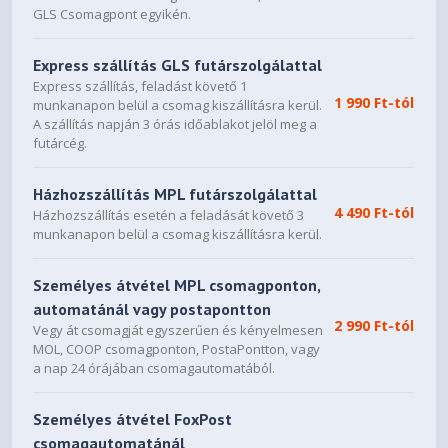
GLS Csomagpont egyikén.
Express szállítás GLS futárszolgálattal
Express szállítás, feladást követő 1
1 990 Ft-tól
munkanapon belül a csomag kiszállításra kerül.
A szállítás napján 3 órás időablakot jelöl meg a
futárcég.
Házhozszállítás MPL futárszolgálattal
4 490 Ft-tól
Házhozszállítás esetén a feladását követő 3
munkanapon belül a csomag kiszállításra kerül.
Személyes átvétel MPL csomagponton,
automatánál vagy postapontton
2 990 Ft-tól
Vegy át csomagját egyszerűen és kényelmesen
MOL, COOP csomagponton, PostaPontton, vagy
a nap 24 órájában csomagautomatából.
Személyes átvétel FoxPost
csomagautomatánál