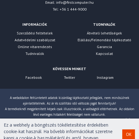
Email:
info@firstcomputer.hu
Tel: +36 1 444-9000
INFORMÁCIÓK
TUDNIVALÓK
Szerződési feltételek
Átvételi lehetőségek
Adatvédelmi szabályzat
Elállási/Felmondási tájékoztató
Online vitarendezés
Garancia
Tudnivalók
Kapcsolat
KÖVESSEN MINKET
Facebook
Twitter
Instagram
A weboldalon feltüntetett adatok kizárólag tájékoztató jellegűek, nem minősülnek
ajánlattételnek. Az ár és szállítási idő változás jogát fenntartjuk!
A termékeknél megjelenített képek csak illusztrációk, a valóságtól eltérhetnek. Az oldalon
lévő esetleges hibákért felelősséget nem vállalunk.
Eltérés esetén a gyártó által megadott paraméterek érvényesek! Bruttó árainkat 27% ÁFÁ-val
Ez a webhely a böngészés tökéletesítése érdekében
számoljuk!
cookie-kat használ. Ha bővebb információkat szeretne
OK
kapni a cookie-k használatáról és arról, hogyan