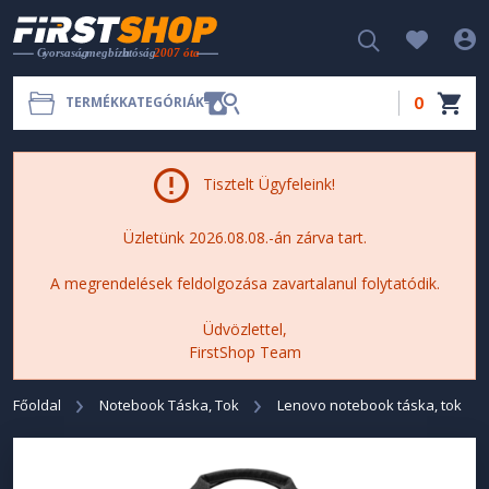
0
TERMÉKKATEGÓRIÁK
Tisztelt Ügyfeleink!
Üzletünk 2026.08.08.-án zárva tart.
A megrendelések feldolgozása zavartalanul folytatódik.
Üdvözlettel,
FirstShop Team
Főoldal
Notebook Táska, Tok
Lenovo notebook táska, tok