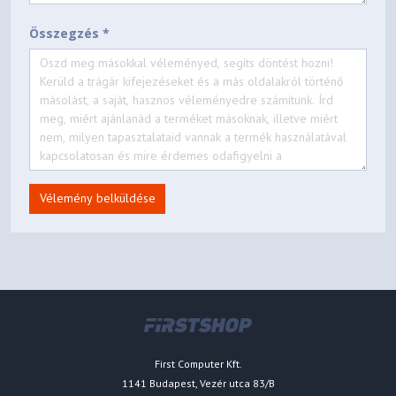
Összegzés *
Vélemény belküldése
First Computer Kft.
1141 Budapest, Vezér utca 83/B