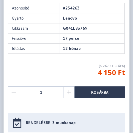
Azonosító
#234263
Gyártó
Lenovo
Cikkszám
GX41L83769
Frissítve
17 perce
Jótállás
12 hónap
(3 267 FT + ÁFA)
4 150 Ft
KOSÁRBA
RENDELÉSRE, 3 munkanap