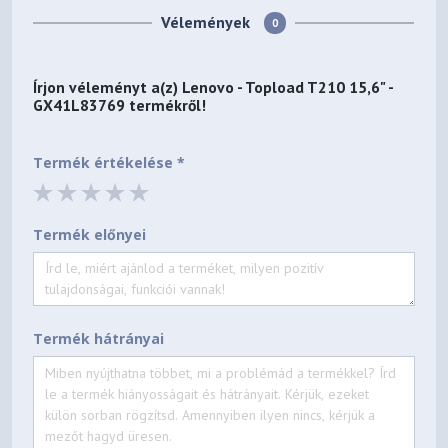
Vélemények
0
Írjon véleményt a(z)
Lenovo - Topload T210 15,6" -
GX41L83769
termékről!
Termék értékelése *
Termék előnyei
Termék hátrányai