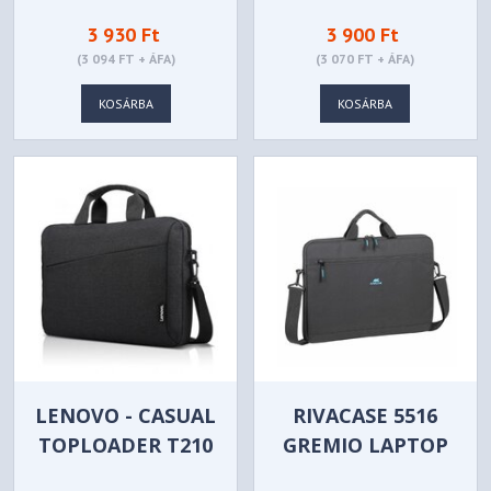
3 930 Ft
3 900 Ft
(3 094 FT + ÁFA)
(3 070 FT + ÁFA)
KOSÁRBA
KOSÁRBA
LENOVO - CASUAL
RIVACASE 5516
TOPLOADER T210
GREMIO LAPTOP
BLACK NOTEBOOK
CASE 15,6" BLACK