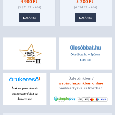
4 980 Ft
5 200 Ft
TÁSKA 15,6" -
(3 921 FT + ÁFA)
(4 094 FT + ÁFA)
4X40T84061
KOSÁRBA
KOSÁRBA
Olcsóbbat.hu – Spórolni
tudni kell
Üzletünkben /
webáruházunkban online
bankkártyával is fizethet.
Árak és paraméterek
összehasonlítása az
Árukeresőn