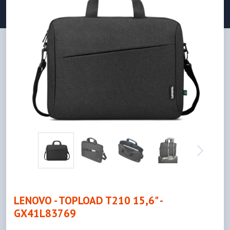
LENOVO - TOPLOAD T210 15,6" -
GX41L83769