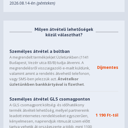
2026.08.14-én
(pénteken)
Milyen átvételi lehetőségek
közül választhat?
Személyes átvétel a boltban
A megrendelt termék(ek)et Üzletünkben (1141
Budapest, Vezér utca 83/B) tudja átvenni. A
Díjmentes
megrendelésről visszaigazoló e-mailt küldünk,
valamint amint a rendelés átvehető telefonon,
vagy SMS-ben jelezzük azt.
Átvételkor
üzletünkben bankkártyával is fizethet
.
Személyes átvétel GLS csomagponton
A GLS csomagpont költség- és időhatékony
termék átvételi lehetőség, mellyel partnereink
1 190 Ft-tól
leadott internetes rendeléseiket egyszerűen,
kényelmesen, napirendjük ritmusát szem előtt
tartva vehetik át országszerte a több, mint 1100