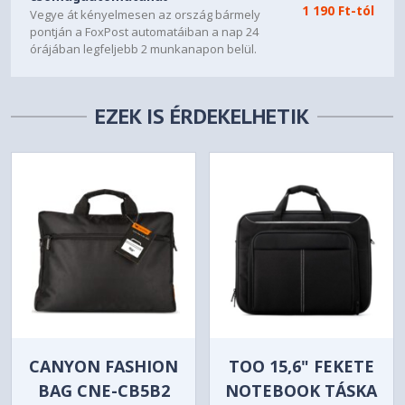
1 190 Ft-tól
Vegye át kényelmesen az ország bármely
pontján a FoxPost automatáiban a nap 24
órájában legfeljebb 2 munkanapon belül.
EZEK IS ÉRDEKELHETIK
CANYON FASHION
TOO 15,6" FEKETE
BAG CNE-CB5B2
NOTEBOOK TÁSKA