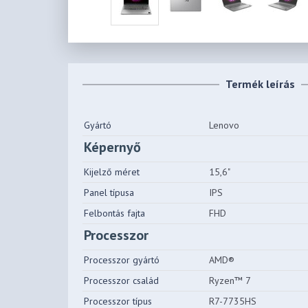
Termék leírás
Gyártó
Lenovo
Képernyő
Kijelző méret
15,6"
Panel típusa
IPS
Felbontás fajta
FHD
Processzor
Processzor gyártó
AMD®
Processzor család
Ryzen™ 7
Processzor típus
R7-7735HS