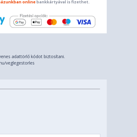
ázunkban online
bankkártyával is fizethet.
nes adattörlő kódot biztosítani.
hu/veglegestorles