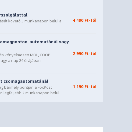
rszolgálattal
4 490 Ft-tól
dását követő 3 munkanapon belül a
somagponton, automatánál vagy
2 990 Ft-tól
n és kényelmesen MOL, COOP
vagy a nap 24 órájában
st csomagautomatánál
1 190 Ft-tól
g bármely pontján a FoxPost
n legfeljebb 2 munkanapon belül.