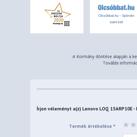
Súly
1,8 kg
Olcsóbbat.hu – Spórolni
tudni kell
A Kormány döntése alapján a ker
További informác
Írjon véleményt a(z)
Lenovo LOQ 15ARP10E - 
Termék értékelése *