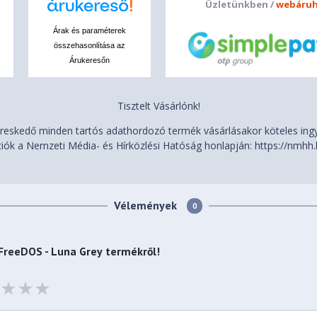
Üzletünkben /
webáruh
Árak és paraméterek
összehasonlítása az
Árukeresőn
Tisztelt Vásárlónk!
eskedő minden tartós adathordozó termék vásárlásakor köteles ingye
iók a Nemzeti Média- és Hírközlési Hatóság honlapján: https://nmhh.
Vélemények
0
FreeDOS - Luna Grey
termékről!