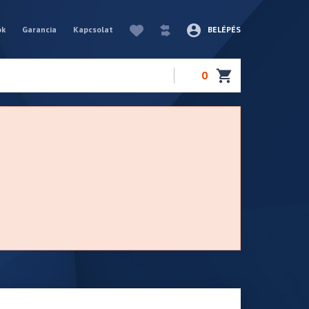
ók
Garancia
Kapcsolat
BELÉPÉS
0