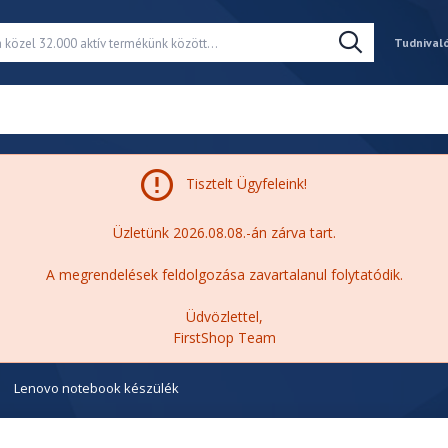
Tudnival
Tisztelt Ügyfeleink!
Üzletünk 2026.08.08.-án zárva tart.
A megrendelések feldolgozása zavartalanul folytatódik.
Üdvözlettel,
FirstShop Team
Lenovo notebook készülék