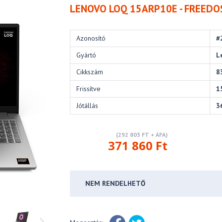
LENOVO LOQ 15ARP10E - FREEDOS
Azonosító
#
Gyártó
L
Cikkszám
8
Frissítve
1
Jótállás
3
(292 803 FT + ÁFA)
371 860 Ft
NEM RENDELHETŐ