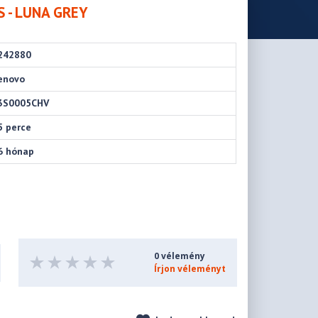
 - LUNA GREY
242880
enovo
3S0005CHV
5 perce
6 hónap
0 vélemény
Írjon véleményt