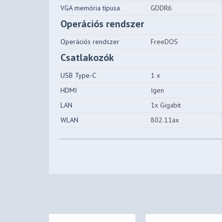
VGA memória típusa
GDDR6
Operációs rendszer
Operációs rendszer
FreeDOS
Csatlakozók
USB Type-C
1 x
HDMI
Igen
LAN
1x Gigabit
WLAN
802.11ax
Bluetooth
Igen
TPM
Igen
Webkamera
Igen
Egyéb
Memóriakártya olvasó
Igen
Szín
Luna Grey