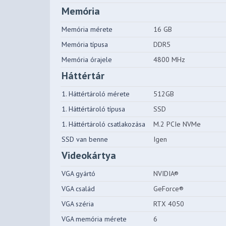
Memória
Memória mérete
16 GB
Memória típusa
DDR5
Memória órajele
4800 MHz
Háttértár
1. Háttértároló mérete
512GB
1. Háttértároló típusa
SSD
1. Háttértároló csatlakozása
M.2 PCIe NVMe
SSD van benne
Igen
Videokártya
VGA gyártó
NVIDIA®
VGA család
GeForce®
VGA széria
RTX 4050
VGA memória mérete
6