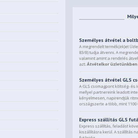
Mily
Személyes átvétel a bolt
A megrendelt termék(ek)et Üzl
83/B) tudja átvenni. A megrende
valamint amint a rendelés átve
azt.
Átvételkor üzletünkben 
Személyes átvétel GLS 
A GLS csomagpont költség- és i
mellyel partnereink leadott in
kényelmesen, napirendjük ritmu
országszerte a több, mint 110
Express szállítás GLS fut
Express szállítás, feladást kö
kiszállításra kerül. A szállítás 
futárcég.