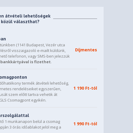
en átvételi lehetőségek
közül választhat?
ban
etünkben (1141 Budapest, Vezér utca
Díjmentes
lésről visszaigazoló e-mailt küldünk,
hető telefonon, vagy SMS-ben jelezzük
bankkártyával is fizethet
.
csomagponton
dőhatékony termék átvételi lehetőség,
1 190 Ft-tól
ternetes rendeléseiket egyszerűen,
sát szem előtt tartva vehetik át
0 GLS Csomagpont egyikén.
árszolgálattal
vető 1 munkanapon belül a csomag
1 990 Ft-tól
napján 3 órás időablakot jelöl meg a