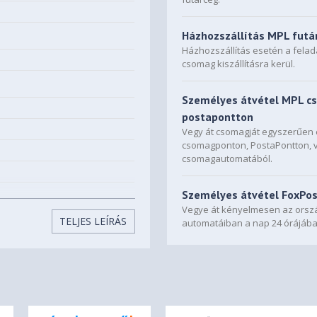
Házhozszállítás MPL futá
Házhozszállítás esetén a fela
csomag kiszállításra kerül.
Személyes átvétel MPL c
postapontton
Vegy át csomagját egyszerűe
csomagponton, PostaPontton, 
csomagautomatából.
Személyes átvétel FoxPo
Vegye át kényelmesen az orszá
TELJES LEÍRÁS
automatáiban a nap 24 órájába