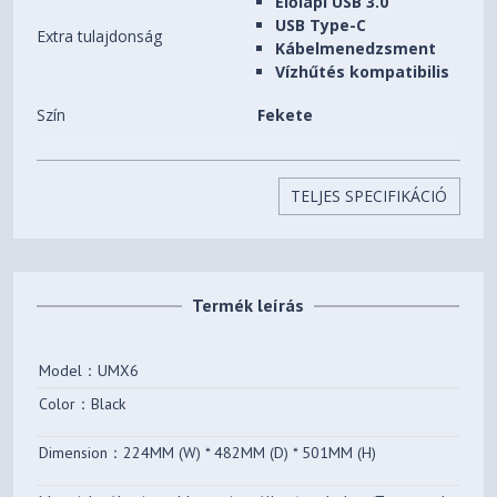
Előlapi USB 3.0
USB Type-C
Extra tulajdonság
Kábelmenedzsment
Vízhűtés kompatibilis
Szín
Fekete
Beépíthető HDD-k (3,5")
2 db
száma
TELJES SPECIFIKÁCIÓ
Beépíthető SSD-k (2,5")
4 db
száma
Előlapi (5,25") bővítőhelyek
0 db
Termék leírás
száma
Beépített ventilátorok
0 db
Model：UMX6
Beépíthető
Color：Black
6 db
ventilátorok(12CM) száma
Dimension：224MM (W) * 482MM (D) * 501MM (H)
Processzorhűtő maximális
169 mm
magassága