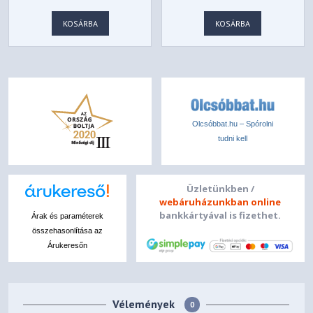
KOSÁRBA
KOSÁRBA
Olcsóbbat.hu – Spórolni
tudni kell
Üzletünkben /
webáruházunkban online
bankkártyával is fizethet.
Árak és paraméterek
összehasonlítása az
Árukeresőn
Vélemények
0