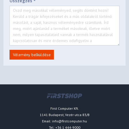
Összegzés *
Vélemény belküldése
First Computer Kft.
1141 Budapest, Vezér utca 83/B
Email:
info@firstcomputer.hu
Tel: +36 1 444-9000