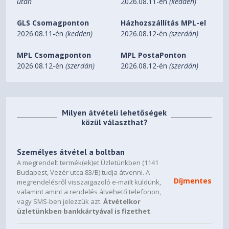
után
2026.08.11-én
(kedden)
Expansion Solt：8
GLS Csomagponton
Házhozszállítás MPL-el
2026.08.11-én
(kedden)
2026.08.12-én
(szerdán)
Weight：Net 11.7kg
MPL Csomagponton
MPL PostaPonton
2026.08.12-én
(szerdán)
2026.08.12-én
(szerdán)
Milyen átvételi lehetőségek
közül választhat?
Személyes átvétel a boltban
A megrendelt termék(ek)et Üzletünkben (1141
Budapest, Vezér utca 83/B) tudja átvenni. A
Díjmentes
megrendelésről visszaigazoló e-mailt küldünk,
valamint amint a rendelés átvehető telefonon,
vagy SMS-ben jelezzük azt.
Átvételkor
üzletünkben bankkártyával is fizethet
.