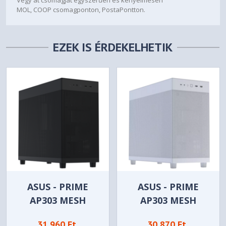
MOL, COOP csomagponton, PostaPontton.
EZEK IS ÉRDEKELHETIK
ASUS - PRIME
ASUS - PRIME
AP303 MESH
AP303 MESH
SZÁMÍTÓGÉPHÁZ -
SZÁMÍTÓGÉPHÁZ -
31 960 Ft
30 870 Ft