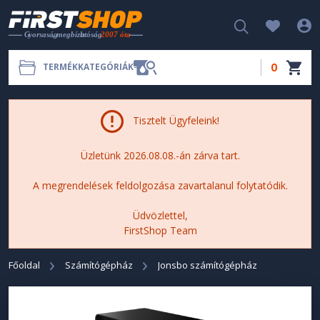
0
TERMÉKKATEGÓRIÁK
Tisztelt Ügyfeleink!
Üzletünk 2026.08.08.-án zárva tart.
A megrendelések feldolgozása zavartalanul folytatódik.
Üdvözlettel,
FirstShop Team
Főoldal
Számítógépház
Jonsbo számítógépház