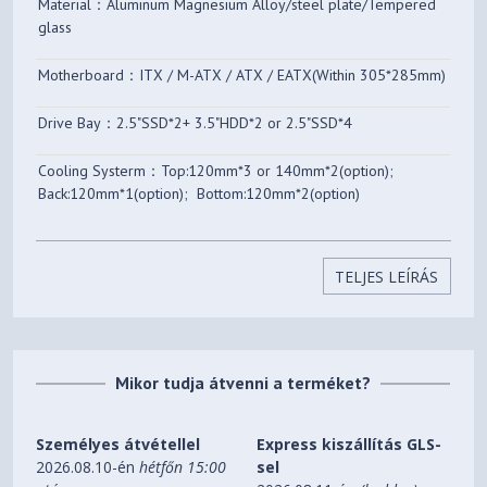
Material：Aluminum Magnesium Alloy/steel plate/Tempered
glass
Videokártya maximális
330 mm
hossza
Motherboard：ITX / M-ATX / ATX / EATX(Within 305*285mm)
Drive Bay：2.5"SSD*2+ 3.5"HDD*2 or 2.5"SSD*4
Cooling Systerm：Top:120mm*3 or 140mm*2(option);
Back:120mm*1(option); Bottom:120mm*2(option)
Water Cooling: Top:240mm*1 or 280mm*1 or
360mm*1(option); Back:120mm*1(option)
TELJES LEÍRÁS
Power Supply: ATX(Not longer than 200mm)
CPU Cooler: Not higher than 169mm
Mikor tudja átvenni a terméket?
Video Card: Not higher than 330mm
Személyes átvétellel
Express kiszállítás GLS-
Front IO Port: USB2.0*2 / USB3.0*2 / Type-C*1 /AUDIO*1 /
2026.08.10-én
hétfőn 15:00
sel
MIC*1