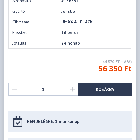
Azonosító
#186832
Gyártó
Jonsbo
Cikkszám
UMX6 AL BLACK
Frissítve
16 perce
Jótállás
24 hónap
(44 370 FT + ÁFA)
56 350 Ft
KOSÁRBA
RENDELÉSRE, 1 munkanap