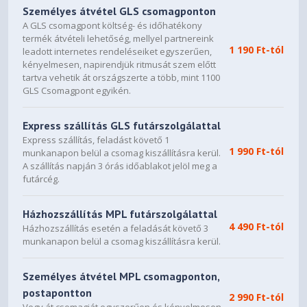
Személyes átvétel GLS csomagponton
A GLS csomagpont költség- és időhatékony
termék átvételi lehetőség, mellyel partnereink
1 190 Ft-tól
leadott internetes rendeléseiket egyszerűen,
kényelmesen, napirendjük ritmusát szem előtt
tartva vehetik át országszerte a több, mint 1100
GLS Csomagpont egyikén.
Express szállítás GLS futárszolgálattal
Express szállítás, feladást követő 1
1 990 Ft-tól
munkanapon belül a csomag kiszállításra kerül.
A szállítás napján 3 órás időablakot jelöl meg a
futárcég.
Házhozszállítás MPL futárszolgálattal
4 490 Ft-tól
Házhozszállítás esetén a feladását követő 3
munkanapon belül a csomag kiszállításra kerül.
Személyes átvétel MPL csomagponton,
postapontton
2 990 Ft-tól
Vegy át csomagját egyszerűen és kényelmesen