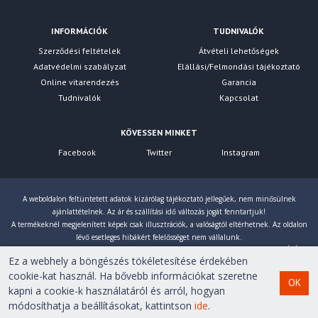
INFORMÁCIÓK
TUDNIVALÓK
Szerződési feltételek
Átvételi lehetőségek
Adatvédelmi szabályzat
Elállási/Felmondási tájékoztató
Online vitarendezés
Garancia
Tudnivalók
Kapcsolat
KÖVESSEN MINKET
Facebook
Twitter
Instagram
A weboldalon feltüntetett adatok kizárólag tájékoztató jellegűek, nem minősülnek
ajánlattételnek. Az ár és szállítási idő változás jogát fenntartjuk!
A termékeknél megjelenített képek csak illusztrációk, a valóságtól eltérhetnek. Az oldalon
lévő esetleges hibákért felelősséget nem vállalunk.
Eltérés esetén a gyártó által megadott paraméterek érvényesek! Bruttó árainkat 27% ÁFÁ-val
Ez a webhely a böngészés tökéletesítése érdekében
számoljuk!
cookie-kat használ. Ha bővebb információkat szeretne
OK
kapni a cookie-k használatáról és arról, hogyan
Copyright © 2007-2026 First Computer Kft. Minden jog
módosíthatja a beállításokat, kattintson
ide
.
fenntartva!