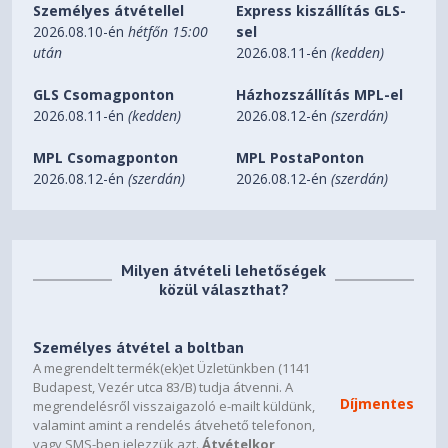
Személyes átvétellel
Express kiszállítás GLS-
9 x 120 mm or 8 x 140 mm
2026.08.10-én
hétfőn 15:00
sel
után
2026.08.11-én
(kedden)
Front fan
3 x 120 mm, 3 x 140 mm (3 x Aspect 140mm PWM
GLS Csomagponton
Házhozszállítás MPL-el
included)
2026.08.11-én
(kedden)
2026.08.12-én
(szerdán)
Top fan
MPL Csomagponton
MPL PostaPonton
2026.08.12-én
(szerdán)
2026.08.12-én
(szerdán)
3 x 120 mm, 2 x 140 mm or 2 x 180 mm
Rear fan
1 x 120/140 mm
Milyen átvételi lehetőségek
közül választhat?
Dust filters
Front, PSU
Személyes átvétel a boltban
A megrendelt termék(ek)et Üzletünkben (1141
Fixed cable straps
Budapest, Vezér utca 83/B) tudja átvenni. A
Díjmentes
megrendelésről visszaigazoló e-mailt küldünk,
Yes
valamint amint a rendelés átvehető telefonon,
vagy SMS-ben jelezzük azt.
Átvételkor