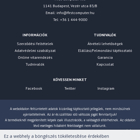
1141 Budapest, Vezér utca 83/B
Email:
info@firstcomputer.hu
Tel: +36 1 444-9000
INFORMÁCIÓK
TUDNIVALÓK
Szerződési feltételek
Átvételi lehetőségek
Adatvédelmi szabályzat
Elállási/Felmondási tájékoztató
Online vitarendezés
Garancia
Tudnivalók
Kapcsolat
KÖVESSEN MINKET
Facebook
Twitter
Instagram
A weboldalon feltüntetett adatok kizárólag tájékoztató jellegűek, nem minősülnek
ajánlattételnek. Az ár és szállítási idő változás jogát fenntartjuk!
A termékeknél megjelenített képek csak illusztrációk, a valóságtól eltérhetnek. Az oldalon
lévő esetleges hibákért felelősséget nem vállalunk.
Eltérés esetén a gyártó által megadott paraméterek érvényesek! Bruttó árainkat 27% ÁFÁ-val
Ez a webhely a böngészés tökéletesítése érdekében
számoljuk!