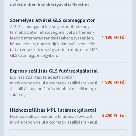
Cable routing grommets
üzletünkben bankkártyával is fizethet
.
Yes
Személyes átvétel GLS csomagponton
Captive thumbscrews
A GLS csomagpont költség- és időhatékony
termék átvételi lehetőség, mellyel partnereink
HDD brackets, SSD bracket, Side Panels, Fan Bracket,
1 190 Ft-tól
leadott internetes rendeléseiket egyszerűen,
PSU Bracket
kényelmesen, napirendjük ritmusát szem előtt
tartva vehetik át országszerte a több, mint 1100
Left side panel
GLS Csomagpont egyikén.
Mesh
Express szállítás GLS futárszolgálattal
Right side panel
Express szállítás, feladást követő 1
1 990 Ft-tól
munkanapon belül a csomag kiszállításra kerül.
Steel
A szállítás napján 3 órás időablakot jelöl meg a
futárcég.
Compatibility
Motherboard compatibility
Házhozszállítás MPL futárszolgálattal
4 490 Ft-tól
Házhozszállítás esetén a feladását követő 3
E-ATX / ATX / mATX / Mini-ITX
munkanapon belül a csomag kiszállításra kerül.
Power supply type