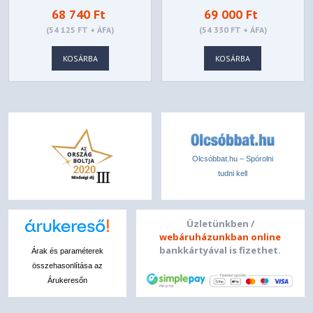
604 x 355 x 608 mm
68 740 Ft
69 000 Ft
Y60-RED
EDITION - CA-1J8-
Gross weight
(54 125 FT + ÁFA)
(54 330 FT + ÁFA)
00M1WN-00
11.9 kg (Mesh) / 11.7kg (TG)
KOSÁRBA
KOSÁRBA
Olcsóbbat.hu – Spórolni
tudni kell
Üzletünkben /
webáruházunkban online
bankkártyával is fizethet.
Árak és paraméterek
összehasonlítása az
Árukeresőn