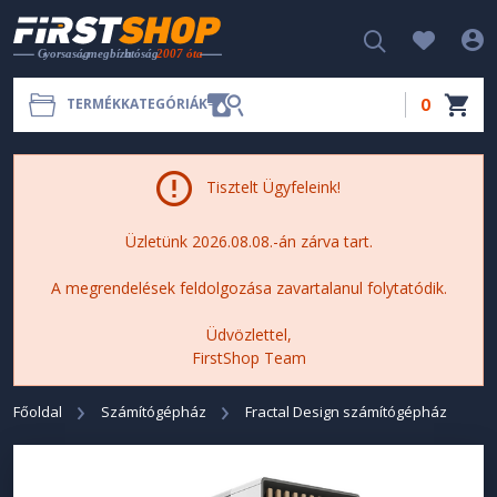
0
TERMÉKKATEGÓRIÁK
Tisztelt Ügyfeleink!
Üzletünk 2026.08.08.-án zárva tart.
A megrendelések feldolgozása zavartalanul folytatódik.
Üdvözlettel,
FirstShop Team
Főoldal
Számítógépház
Fractal Design számítógépház