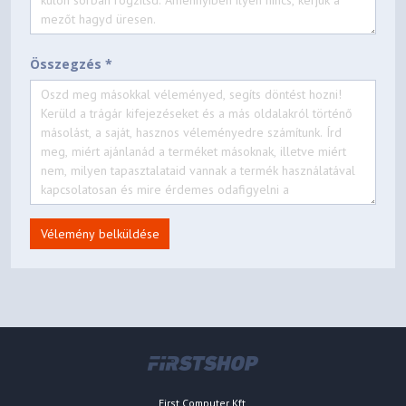
Összegzés *
Vélemény belküldése
First Computer Kft.