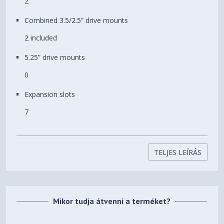
2
Processzorhűtő maximális
185 mm
Combined 3.5/2.5” drive mounts
magassága
2 included
Videokártya maximális
413 mm
hossza
5.25” drive mounts
Súly
9.7 kg
0
Expansion slots
7
Front interface
1x USB 3.2 Gen 2x2 Type-C (20 Gbps), 2xUSB 3.0, Audio
TELJES LEÍRÁS
& Mic
Total fan mounts (TG Version)
7 x 120 mm or 6 x 140 mm
Mikor tudja átvenni a terméket?
Total fan mounts (Mesh Version)