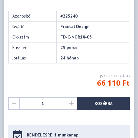
Azonosító
#225240
Gyártó
Fractal Design
Cikkszám
FD-C-NOR1X-03
Frissítve
29 perce
Jótállás
24 hónap
(52 055 FT + ÁFA)
66 110 Ft
KOSÁRBA
RENDELÉSRE, 1 munkanap