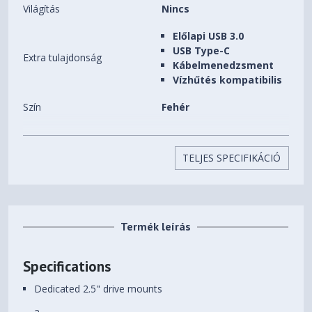
Világítás
Nincs
Előlapi USB 3.0
USB Type-C
Extra tulajdonság
Kábelmenedzsment
Vízhűtés kompatibilis
Szín
Fehér
Beépíthető HDD-k (3,5")
2 db
száma
TELJES SPECIFIKÁCIÓ
Beépíthető SSD-k (2,5")
2 db
száma
Előlapi (5,25") bővítőhelyek
0 db
Termék leírás
száma
Beépített ventilátorok
3 db
Specifications
Beépíthető
Dedicated 2.5" drive mounts
9 db
ventilátorok(12CM) száma