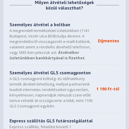
Milyen átvételi lehetőségek
közül választhat?
Személyes átvétel a boltban
A megrendelt termék(ek)et Üzletünkben (1141
Budapest, Vezér utca 83/B) tudja átvenni. A
Díjmentes
megrendelésről visszaigazoló e-mailt küldünk,
valamint amint a rendelés átvehető telefonon,
vagy SMS-ben jelezzük azt.
Átvételkor
üzletünkben bankkártyával is fizethet
.
Személyes átvétel GLS csomagponton
A GLS csomagpont költség- és időhatékony
termék átvételi lehetőség, mellyel partnereink
1 190 Ft-tól
leadott internetes rendeléseiket egyszerűen,
kényelmesen, napirendjük ritmusát szem előtt
tartva vehetik át országszerte a több, mint 1100
GLS Csomagpont egyikén.
Express szállítás GLS futárszolgálattal
Express szállítás, feladást követő 1