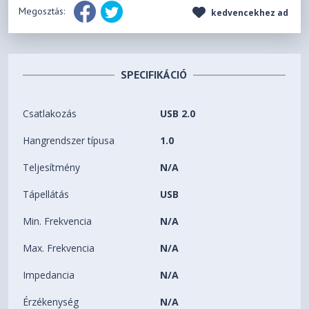
Megosztás:
kedvencekhez ad
SPECIFIKÁCIÓ
Csatlakozás
USB 2.0
Hangrendszer típusa
1.0
Teljesítmény
N/A
Tápellátás
USB
Min. Frekvencia
N/A
Max. Frekvencia
N/A
Impedancia
N/A
Érzékenység
N/A