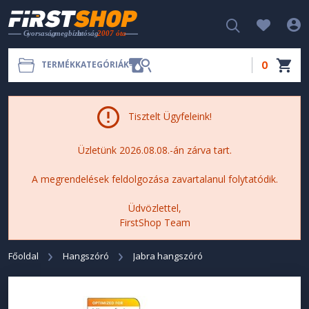
0
TERMÉKKATEGÓRIÁK
Tisztelt Ügyfeleink!
Üzletünk 2026.08.08.-án zárva tart.
A megrendelések feldolgozása zavartalanul folytatódik.
Üdvözlettel,
FirstShop Team
Főoldal
Hangszóró
Jabra hangszóró