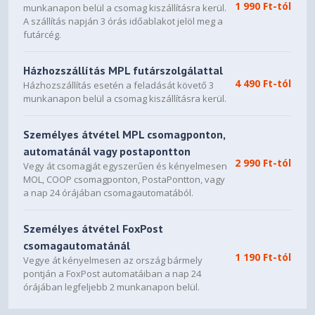
1 990 Ft-tól
munkanapon belül a csomag kiszállításra kerül.
A szállítás napján 3 órás időablakot jelöl meg a
futárcég.
Házhozszállítás MPL futárszolgálattal
4 490 Ft-tól
Házhozszállítás esetén a feladását követő 3
munkanapon belül a csomag kiszállításra kerül.
Személyes átvétel MPL csomagponton,
automatánál vagy postapontton
2 990 Ft-tól
Vegy át csomagját egyszerűen és kényelmesen
MOL, COOP csomagponton, PostaPontton, vagy
a nap 24 órájában csomagautomatából.
Személyes átvétel FoxPost
csomagautomatánál
1 190 Ft-tól
Vegye át kényelmesen az ország bármely
pontján a FoxPost automatáiban a nap 24
órájában legfeljebb 2 munkanapon belül.