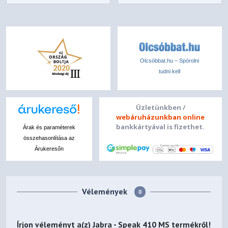
Olcsóbbat.hu – Spórolni
tudni kell
Üzletünkben /
webáruházunkban online
bankkártyával is fizethet.
Árak és paraméterek
összehasonlítása az
Árukeresőn
Vélemények
0
Írjon véleményt a(z)
Jabra - Speak 410 MS
termékről!