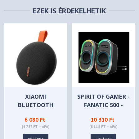
EZEK IS ÉRDEKELHETIK
XIAOMI
SPIRIT OF GAMER -
BLUETOOTH
FANATIC 500 -
SPEAKER
FEKETE - SP-5500-
6 080 Ft
10 310 Ft
ESSENTIAL BLACK
BK
(4 787 FT + ÁFA)
(8 118 FT + ÁFA)
- FEKETE -
QBH4329GL