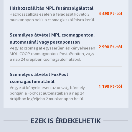
Házhozszállítás MPL futárszolgálattal
4 490 Ft-tól
Házhozszállítás esetén a feladását követő 3
munkanapon belül a csomag kiszállításra kerül.
Személyes átvétel MPL csomagponton,
automatánál vagy postapontton
2 990 Ft-tól
Vegy át csomagját egyszerűen és kényelmesen
MOL, COOP csomagponton, PostaPontton, vagy
a nap 24 órájában csomagautomatából.
Személyes átvétel FoxPost
csomagautomatánál
1 190 Ft-tól
Vegye át kényelmesen az ország bármely
pontján a FoxPost automatáiban a nap 24
órájában legfeljebb 2 munkanapon belül.
EZEK IS ÉRDEKELHETIK