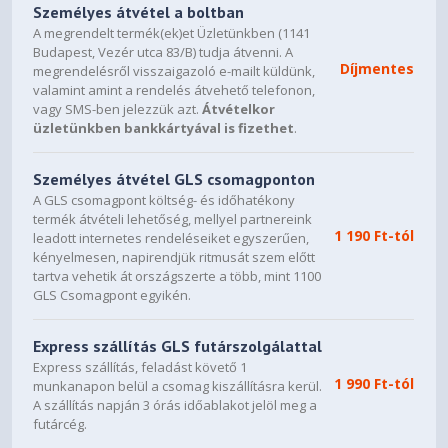
Személyes átvétel a boltban
Stereo
TWS pairing (requires 2 speakers)
A megrendelt termék(ek)et Üzletünkben (1141
Budapest, Vezér utca 83/B) tudja átvenni. A
Multi-speaker pairing
Supported (up to 10 speakers)
Díjmentes
megrendelésről visszaigazoló e-mailt küldünk,
valamint amint a rendelés átvehető telefonon,
USB mode
Supported
vagy SMS-ben jelezzük azt.
Átvételkor
üzletünkben bankkártyával is fizethet
.
Battery & power supply
Battery Rated Capacity
1000mAh
Személyes átvétel GLS csomagponton
A GLS csomagpont költség- és időhatékony
Charging port
USB Type-C
termék átvételi lehetőség, mellyel partnereink
1 190 Ft-tól
Package contents
leadott internetes rendeléseiket egyszerűen,
kényelmesen, napirendjük ritmusát szem előtt
Speaker ×1
tartva vehetik át országszerte a több, mint 1100
GLS Csomagpont egyikén.
User manual ×1
Image guide ×1
Express szállítás GLS futárszolgálattal
Express szállítás, feladást követő 1
1 990 Ft-tól
munkanapon belül a csomag kiszállításra kerül.
A szállítás napján 3 órás időablakot jelöl meg a
futárcég.