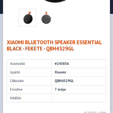
XIAOMI BLUETOOTH SPEAKER ESSENTIAL
BLACK - FEKETE - QBH4329GL
Azonosító
#245836
Gyártó
Xiaomi
Cikkszám
QBH4329GL
Frissítve
7 órája
Jótállás
(4 787 FT + ÁFA)