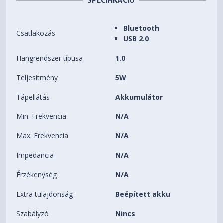
SPECIFIKÁCIÓ
Bluetooth
Csatlakozás
USB 2.0
Hangrendszer típusa
1.0
Teljesítmény
5W
Tápellátás
Akkumulátor
Min. Frekvencia
N/A
Max. Frekvencia
N/A
Impedancia
N/A
Érzékenység
N/A
Extra tulajdonság
Beépített akku
Szabályzó
Nincs