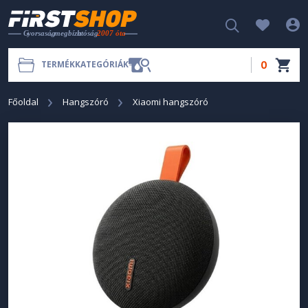
0
TERMÉKKATEGÓRIÁK
Főoldal
Hangszóró
Xiaomi hangszóró