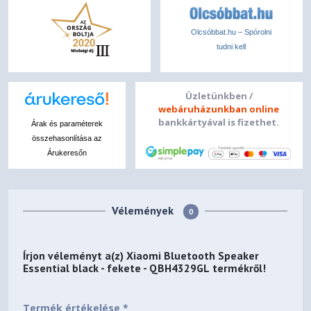
Olcsóbbat.hu – Spórolni
tudni kell
Üzletünkben /
webáruházunkban online
bankkártyával is fizethet.
Árak és paraméterek
összehasonlítása az
Árukeresőn
Vélemények
0
Írjon véleményt a(z)
Xiaomi Bluetooth Speaker
Essential black - fekete - QBH4329GL
termékről!
Termék értékelése *