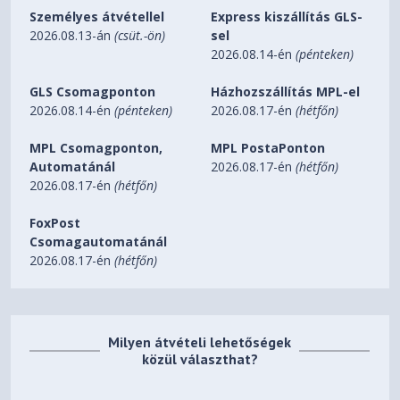
Triple press: Enable/disable multi-speaker pairing
Személyes átvétellel
Express kiszállítás GLS-
mode or exit multi-speaker pairing mode
2026.08.13-án
(csüt.-ön)
sel
2026.08.14-én
(pénteken)
Press and hold for 3 seconds: Cycle between
Bluetooth and USB modes
GLS Csomagponton
Házhozszállítás MPL-el
Button combination: Press and hold the power and
2026.08.14-én
(pénteken)
2026.08.17-én
(hétfőn)
Bluetooth buttons for 10 seconds to restore factory
settings
MPL Csomagponton,
MPL PostaPonton
Automatánál
2026.08.17-én
(hétfőn)
Indicator light status
2026.08.17-én
(hétfőn)
Green
Fully charged
FoxPost
White
Power on
Csomagautomatánál
2026.08.17-én
(hétfőn)
Blue
Bluetooth pairing
Purple
Stereo or multi-speaker pairing mode
Red
Low battery or charging
Milyen átvételi lehetőségek
közül választhat?
Connectivity
Bluetooth
6.0