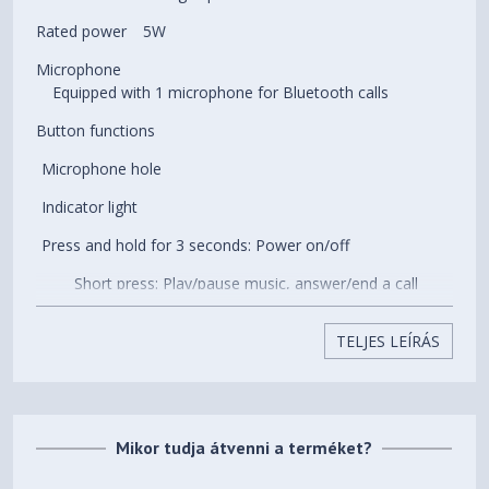
Rated power
5W
Microphone
Equipped with 1 microphone for Bluetooth calls
Button functions
Microphone hole
Indicator light
Press and hold for 3 seconds: Power on/off
Short press: Play/pause music, answer/end a call
Double press: Reject incoming call
TELJES LEÍRÁS
Press and hold for 10 seconds: Force restart
Short press: Enable/disable Bluetooth pairing
Double press: Enable/disable stereo pairing or exit
Mikor tudja átvenni a terméket?
stereo pairing mode