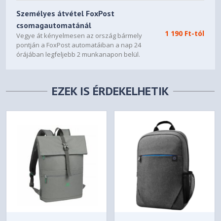
Személyes átvétel FoxPost
csomagautomatánál
1 190 Ft-tól
Vegye át kényelmesen az ország bármely
pontján a FoxPost automatáiban a nap 24
órájában legfeljebb 2 munkanapon belül.
EZEK IS ÉRDEKELHETIK