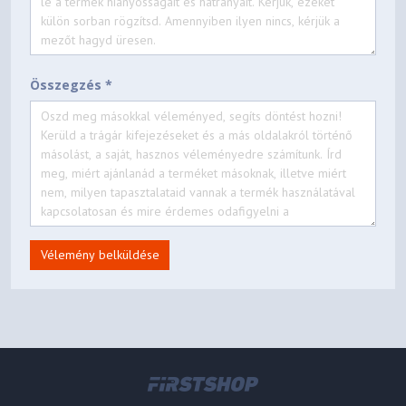
Összegzés *
Vélemény belküldése