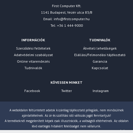
First Computer Kft.
1141 Budapest, Vezér utca 83/B
Email:
info@firstcomputer.hu
Tel: +36 1 444-9000
INFORMÁCIÓK
TUDNIVALÓK
Szerződési feltételek
Átvételi lehetőségek
Adatvédelmi szabályzat
Elállási/Felmondási tájékoztató
Online vitarendezés
Garancia
Tudnivalók
Kapcsolat
KÖVESSEN MINKET
Facebook
Twitter
Instagram
A weboldalon feltüntetett adatok kizárólag tájékoztató jellegűek, nem minősülnek
ajánlattételnek. Az ár és szállítási idő változás jogát fenntartjuk!
A termékeknél megjelenített képek csak illusztrációk, a valóságtól eltérhetnek. Az oldalon
lévő esetleges hibákért felelősséget nem vállalunk.
Eltérés esetén a gyártó által megadott paraméterek érvényesek! Bruttó árainkat 27% ÁFÁ-val