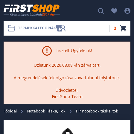
0
TERMÉKKATEGÓRIÁK
Tisztelt Ügyfeleink!
Üzletünk 2026.08.08.-án zárva tart.
A megrendelések feldolgozása zavartalanul folytatódik.
Üdvözlettel,
FirstShop Team
Főoldal
Notebook Táska, Tok
HP notebook táska, tok