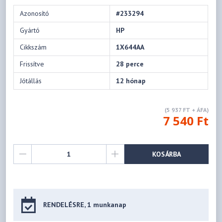
Azonosító
#233294
Gyártó
HP
Cikkszám
1X644AA
Frissítve
28 perce
Jótállás
12 hónap
(5 937 FT + ÁFA)
7 540 Ft
KOSÁRBA
RENDELÉSRE, 1 munkanap