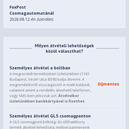
Utazás közben is rendet tarthat
FoxPost
Csomagautomatánál
2026.08.12-én
(szerdán)
A 15,6 hüvelykes laptopokhoz tervezett párnázott rekesz
megvédi a laptopot az ütődésektől és a karcolásoktól. A
cipzáras zsebekben elrendezheti a holmijait, és útközben
Milyen átvételi lehetőségek
is könnyen hozzáférhet a napszemüvegéhez, a
közül választhat?
telefonjához, a tárcájához és a vizespalackjához.
Személyes átvétel a boltban
A megrendelt termék(ek)et Üzletünkben (1141
Specifikációk
Budapest, Vezér utca 83/B) tudja átvenni. A
Díjmentes
Képernyőméret (átlós)
megrendelésről visszaigazoló e-mailt küldünk,
valamint amint a rendelés átvehető telefonon,
15,6"
vagy SMS-ben jelezzük azt.
Átvételkor
üzletünkben bankkártyával is fizethet
.
Színek
Fekete
Személyes átvétel GLS csomagponton
A GLS csomagpont költség- és időhatékony
Minimális méretek (Szé x Mé x Ma)
termék átvételi lehetőség, mellyel partnereink