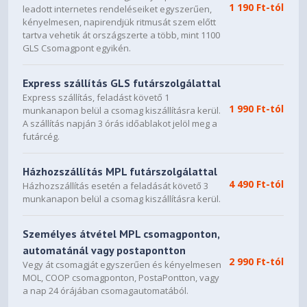
1 190 Ft-tól
leadott internetes rendeléseiket egyszerűen,
42,54 x 12,7 x 31,75 cm
kényelmesen, napirendjük ritmusát szem előtt
tartva vehetik át országszerte a több, mint 1100
Súly
GLS Csomagpont egyikén.
0,46 kg
Express szállítás GLS futárszolgálattal
Származási ország
Express szállítás, feladást követő 1
1 990 Ft-tól
Készült Kambodzsában az Egyesült Államok számára;
munkanapon belül a csomag kiszállításra kerül.
TAA-megfelelőség. Készült Kambodzsában vagy Kínában a
A szállítás napján 3 órás időablakot jelöl meg a
futárcég.
világ többi része számára.
A doboz tartalma
Házhozszállítás MPL futárszolgálattal
4 490 Ft-tól
HP Prelude Pro hátizsák újrahasznosított anyagól
Házhozszállítás esetén a feladását követő 3
munkanapon belül a csomag kiszállításra kerül.
Jótállás
Személyes átvétel MPL csomagponton,
Egyéves korlátozott garancia.
automatánál vagy postapontton
2 990 Ft-tól
Vegy át csomagját egyszerűen és kényelmesen
MOL, COOP csomagponton, PostaPontton, vagy
a nap 24 órájában csomagautomatából.