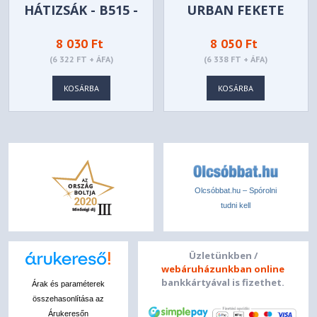
HÁTIZSÁK - B515 -
URBAN FEKETE
GX40Q75217
GAMER
8 030 Ft
8 050 Ft
NOTEBOOK
(6 322 FT + ÁFA)
(6 338 FT + ÁFA)
HÁTIZSÁK -
GP.BAG11.02E
KOSÁRBA
KOSÁRBA
Olcsóbbat.hu – Spórolni
tudni kell
Üzletünkben /
webáruházunkban online
bankkártyával is fizethet.
Árak és paraméterek
összehasonlítása az
Árukeresőn