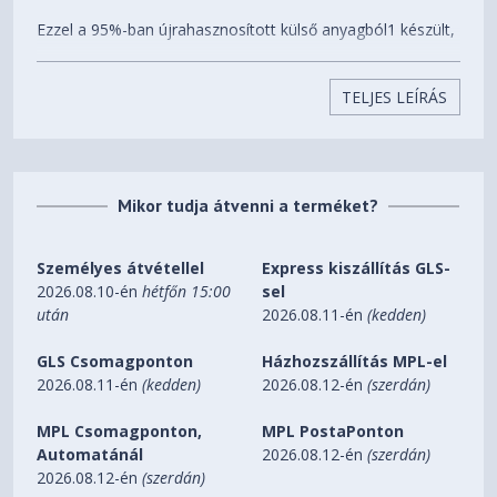
Ezzel a 95%-ban újrahasznosított külső anyagból1 készült,
vízálló borítással ellátott, könnyű és stílusos hátizsákkal
még a legigényesebbek is a legjobb formájukat hozhatják,
TELJES LEÍRÁS
bárhová is mennek.
Mikor tudja átvenni a terméket?
Megkönnyíti a munkába járást
Személyes átvétellel
Express kiszállítás GLS-
2026.08.10-én
hétfőn 15:00
sel
után
2026.08.11-én
(kedden)
A zárható cipzárakkal akkor is megvédheti laptopját és
értékeit, ha valamilyen zsúfolt helyen tartózkodik. A
GLS Csomagponton
Házhozszállítás MPL-el
fényvisszaverő díszítés észrevehetőbbé teszi a táska
2026.08.11-én
(kedden)
2026.08.12-én
(szerdán)
viselőjét, amikor rosszak a fényviszonyok.
MPL Csomagponton,
MPL PostaPonton
Automatánál
2026.08.12-én
(szerdán)
2026.08.12-én
(szerdán)